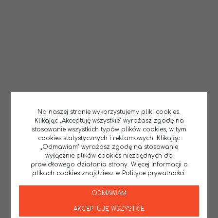
Na naszej stronie wykorzystujemy pliki cookies.
Klikając „Akceptuję wszystkie” wyrażasz zgodę na
stosowanie wszystkich typów plików cookies, w tym
cookies statystycznych i reklamowych. Klikając
„Odmawiam” wyrażasz zgodę na stosowanie
wyłącznie plików cookies niezbędnych do
prawidłowego działania strony. Więcej informacji o
plikach cookies znajdziesz w Polityce prywatności.
ODMAWIAM
AKCEPTUJĘ WSZYSTKIE