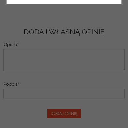
DODAJ WŁASNĄ OPINIĘ
Opinia
*
Podpis
*