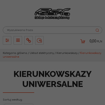
0,00
PLN
Panel
Panel
Info
Lang
Kategoria główna
/
Układ elektryczny
/
Kierunkowskazy
/
Kierunkowskazy
uniwersalne
KIERUNKOWSKAZY
UNIWERSALNE
Sortuj według
: