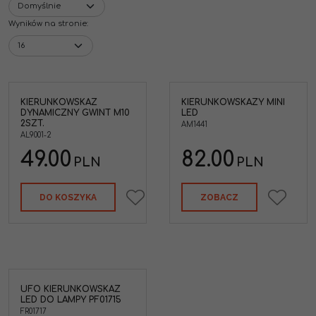
Wyników na stronie
:
KIERUNKOWSKAZ
KIERUNKOWSKAZY MINI
zy
AM1441 Kierunkowskazy
DYNAMICZNY GWINT M10
LED
lne
uniwersalne mini led
2SZT.
gwint M8mm
AM1441
AL9001-2
49.00
82.00
PLN
PLN
DO KOSZYKA
ZOBACZ
UFO KIERUNKOWSKAZ
LED DO LAMPY PF01715
FR01717