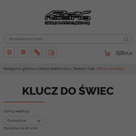
0,00
PLN
Panel
Panel
Info
Lang
Kategoria główna
/
Układ elektryczny
/
Świece i fajki
/
Klucz do świec
KLUCZ DO ŚWIEC
Sortuj według
:
Wyników na stronie
: