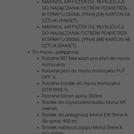
MANNOL AIR FILTER OIL PŁYN (OLEJ)
DO NASĄCZANIA FILTRÓW POWIETRZA
W SPRAY'U 200ML (9964) (24) KARTON 24
SZTUKI (PAKIET)
MANNOL AIR FILTER OIL PŁYN (OLEJ)
DO NASĄCZANIA FILTRÓW POWIETRZA
W SPRAY'U 200ML (9964) (48) KARTON 48
SZTUK (PAKIET)
Do mycia i pielęgnacji
Putoline RS1 Bike wash pro płyn do mycia
motocykla
Putoline płyn do mycia motocykla PUT
OFF 1L
Putoline środek do mycia motocykla
DITR BIKE 1L
Putoline Silicon spray 500ml
Środek do czyszczenia kasku Motul M1
Helmet
Środek do pielęgnacji Motul E10 Shine &
Go spray 400 ml
Środek nabłyszczający Motul Shine &
GO 400ml