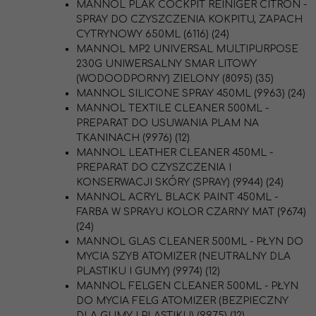
MANNOL PLAK COCKPIT REINIGER CITRON -
SPRAY DO CZYSZCZENIA KOKPITU, ZAPACH
CYTRYNOWY 650ML (6116) (24)
MANNOL MP2 UNIVERSAL MULTIPURPOSE
230G UNIWERSALNY SMAR LITOWY
(WODOODPORNY) ZIELONY (8095) (35)
MANNOL SILICONE SPRAY 450ML (9963) (24)
MANNOL TEXTILE CLEANER 500ML -
PREPARAT DO USUWANIA PLAM NA
TKANINACH (9976) (12)
MANNOL LEATHER CLEANER 450ML -
PREPARAT DO CZYSZCZENIA I
KONSERWACJI SKÓRY (SPRAY) (9944) (24)
MANNOL ACRYL BLACK PAINT 450ML -
FARBA W SPRAYU KOLOR CZARNY MAT (9674)
(24)
MANNOL GLAS CLEANER 500ML - PŁYN DO
MYCIA SZYB ATOMIZER (NEUTRALNY DLA
PLASTIKU I GUMY) (9974) (12)
MANNOL FELGEN CLEANER 500ML - PŁYN
DO MYCIA FELG ATOMIZER (BEZPIECZNY
DLA GUMY I PLASTIKU) (9975) (12)