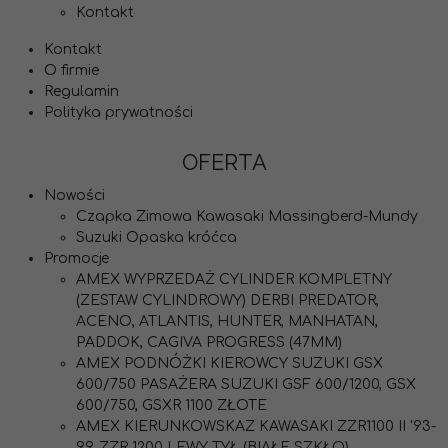
Kontakt
Kontakt
O firmie
Regulamin
Polityka prywatności
OFERTA
Nowości
Czapka Zimowa Kawasaki Massingberd-Mundy
Suzuki Opaska króćca
Promocje
AMEX WYPRZEDAŻ CYLINDER KOMPLETNY
(ZESTAW CYLINDROWY) DERBI PREDATOR,
ACENO, ATLANTIS, HUNTER, MANHATAN,
PADDOK, CAGIVA PROGRESS (47MM)
AMEX PODNÓŻKI KIEROWCY SUZUKI GSX
600/750 PASAŻERA SUZUKI GSF 600/1200, GSX
600/750, GSXR 1100 ZŁOTE
AMEX KIERUNKOWSKAZ KAWASAKI ZZR1100 II '93-
99, ZZR 1200 LEWY TYŁ (BIAŁE SZKŁO)