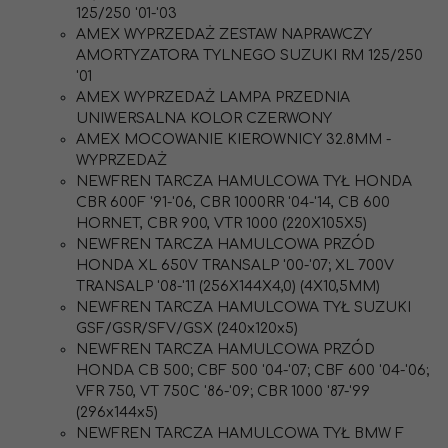
125/250 '01-'03
AMEX WYPRZEDAŻ ZESTAW NAPRAWCZY
AMORTYZATORA TYLNEGO SUZUKI RM 125/250
'01
AMEX WYPRZEDAŻ LAMPA PRZEDNIA
UNIWERSALNA KOLOR CZERWONY
AMEX MOCOWANIE KIEROWNICY 32.8MM -
WYPRZEDAŻ
NEWFREN TARCZA HAMULCOWA TYŁ HONDA
CBR 600F '91-'06, CBR 1000RR '04-'14, CB 600
HORNET, CBR 900, VTR 1000 (220X105X5)
NEWFREN TARCZA HAMULCOWA PRZÓD
HONDA XL 650V TRANSALP '00-'07; XL 700V
TRANSALP '08-'11 (256X144X4,0) (4X10,5MM)
NEWFREN TARCZA HAMULCOWA TYŁ SUZUKI
GSF/GSR/SFV/GSX (240x120x5)
NEWFREN TARCZA HAMULCOWA PRZÓD
HONDA CB 500; CBF 500 '04-'07; CBF 600 '04-'06;
VFR 750, VT 750C '86-'09; CBR 1000 '87-'99
(296x144x5)
NEWFREN TARCZA HAMULCOWA TYŁ BMW F