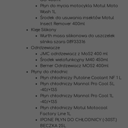
Płyn do mycia motocykla Motul Moto
Wash 1L
Środek do usuwania insektów Motul
Insect Remover 400ml
Kleje Silikony
Wurth masa silikonowa do uszczelek
silnika szara 08933316
Odrdzewiacze
JMC odrdzewiacz z MoS2 400 ml
Środek wielofunkcyjny M40 450ml
Berner Odrdzewiacz MOS2 400ml
Płyny do chłodnic
Płyn chłodniczy Putoline Coolant NF 1 L
Płyn chłodniczy Mannol Pro Cool 5L
-40/+135
Płyn chłodniczy Mannol Pro Cool 1L
-40/+135
Płyn chłodniczy Motul Motocool
Factory Line 1L
IPONE PŁYN DO CHŁODNICY (-30ST.)
BECZKA 25L