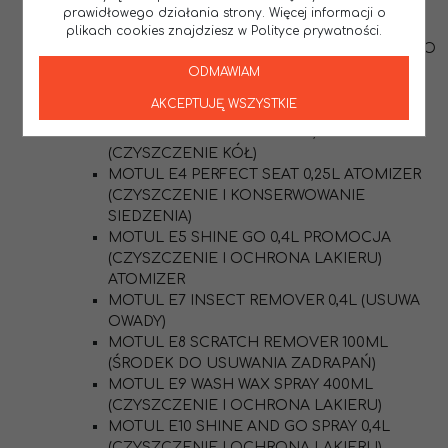
MOTUL M3 PERFECT LEATHER 0,25L
prawidłowego działania strony. Więcej informacji o
(ŚRODEK DO CZYSZCZENIA SKÓRY)
plikach cookies znajdziesz w Polityce prywatności.
MOTUL M4 HANDS CLEAN 100 ML PASTA DO
MYCIA RĄK
ODMAWIAM
MOTUL E1 WASH WAX 400ML ŚRODEK
AKCEPTUJĘ WSZYSTKIE
CZYSZCZĄCO-OCHRONNY (ATOMIZER)
MOTUL E3 WHEEL CLEAN 0,4L
(CZYSZCZENIE KÓŁ)
MOTUL E4 PERFECT SEAT 0,25L ATOMIZER
(CZYSZCZENIE I KONSERWOWANIE
SIEDZENIA)
MOTUL E5 SHINE GO 0,4L PROMOCJA
(CZYSZCZENIE I OCHRONA LAKIERU)
ATOMIZER
MOTUL E7 INSECT REMOVER 0,4L (USUWA
OWADY)
MOTUL E8 SCRATCH REMOVER 100ML
(ŚRODEK DO USUWANIA ZADRAPAŃ)
MOTUL E9 WASH WAX SPRAY 400ML
(CZYSZCZENIE I OCHRONA LAKIERU)
MOTUL E10 SHINE AND GO SPRAY 0,4L
(CZYSZCZENIE I OCHRONA LAKIERU)