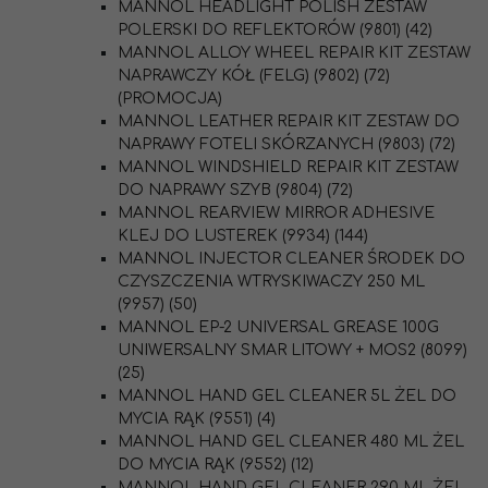
MANNOL HEADLIGHT POLISH ZESTAW
POLERSKI DO REFLEKTORÓW (9801) (42)
MANNOL ALLOY WHEEL REPAIR KIT ZESTAW
NAPRAWCZY KÓŁ (FELG) (9802) (72)
(PROMOCJA)
MANNOL LEATHER REPAIR KIT ZESTAW DO
NAPRAWY FOTELI SKÓRZANYCH (9803) (72)
MANNOL WINDSHIELD REPAIR KIT ZESTAW
DO NAPRAWY SZYB (9804) (72)
MANNOL REARVIEW MIRROR ADHESIVE
KLEJ DO LUSTEREK (9934) (144)
MANNOL INJECTOR CLEANER ŚRODEK DO
CZYSZCZENIA WTRYSKIWACZY 250 ML
(9957) (50)
MANNOL EP-2 UNIVERSAL GREASE 100G
UNIWERSALNY SMAR LITOWY + MOS2 (8099)
(25)
MANNOL HAND GEL CLEANER 5L ŻEL DO
MYCIA RĄK (9551) (4)
MANNOL HAND GEL CLEANER 480 ML ŻEL
DO MYCIA RĄK (9552) (12)
MANNOL HAND GEL CLEANER 290 ML ŻEL