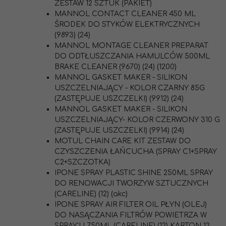
ZESTAW 12 SZTUK (PAKIET)
MANNOL CONTACT CLEANER 450 ML
ŚRODEK DO STYKÓW ELEKTRYCZNYCH
(9893) (24)
MANNOL MONTAGE CLEANER PREPARAT
DO ODTŁUSZCZANIA HAMULCÓW 500ML
BRAKE CLEANER (9670) (24) (1200)
MANNOL GASKET MAKER - SILIKON
USZCZELNIAJĄCY - KOLOR CZARNY 85G
(ZASTĘPUJE USZCZELKI) (9912) (24)
MANNOL GASKET MAKER - SILIKON
USZCZELNIAJĄCY- KOLOR CZERWONY 310 G
(ZASTĘPUJE USZCZELKI) (9914) (24)
MOTUL CHAIN CARE KIT ZESTAW DO
CZYSZCZENIA ŁAŃCUCHA (SPRAY C1+SPRAY
C2+SZCZOTKA)
IPONE SPRAY PLASTIC SHINE 250ML SPRAY
DO RENOWACJI TWORZYW SZTUCZNYCH
(CARELINE) (12) (akc)
IPONE SPRAY AIR FILTER OIL PŁYN (OLEJ)
DO NASĄCZANIA FILTRÓW POWIETRZA W
SPRAY'U 750ML (CARELINE) (12) KARTON 12