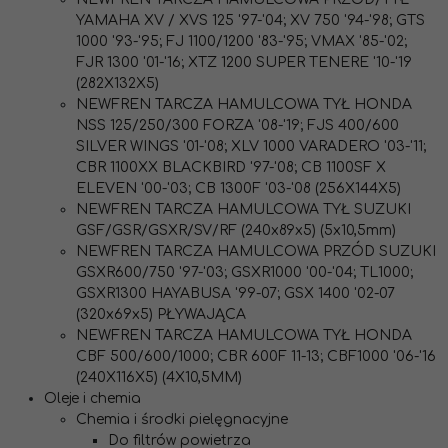
YAMAHA XV / XVS 125 '97-'04; XV 750 '94-'98; GTS
1000 '93-'95; FJ 1100/1200 '83-'95; VMAX '85-'02;
FJR 1300 '01-'16; XTZ 1200 SUPER TENERE '10-'19
(282X132X5)
NEWFREN TARCZA HAMULCOWA TYŁ HONDA
NSS 125/250/300 FORZA '08-'19; FJS 400/600
SILVER WINGS '01-'08; XLV 1000 VARADERO '03-'11;
CBR 1100XX BLACKBIRD '97-'08; CB 1100SF X
ELEVEN '00-'03; CB 1300F '03-'08 (256X144X5)
NEWFREN TARCZA HAMULCOWA TYŁ SUZUKI
GSF/GSR/GSXR/SV/RF (240x89x5) (5x10,5mm)
NEWFREN TARCZA HAMULCOWA PRZÓD SUZUKI
GSXR600/750 '97-'03; GSXR1000 '00-'04; TL1000;
GSXR1300 HAYABUSA '99-07; GSX 1400 '02-07
(320x69x5) PŁYWAJĄCA
NEWFREN TARCZA HAMULCOWA TYŁ HONDA
CBF 500/600/1000; CBR 600F 11-13; CBF1000 '06-'16
(240X116X5) (4X10,5MM)
Oleje i chemia
Chemia i środki pielęgnacyjne
Do filtrów powietrza