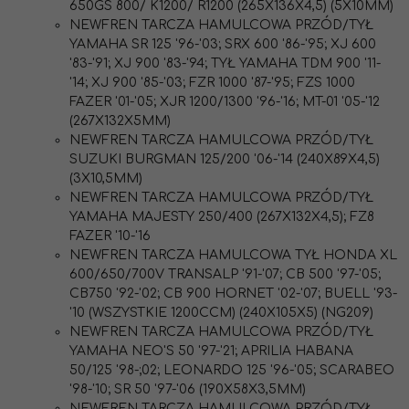
650GS 800/ K1200/ R1200 (265X136X4,5) (5X10MM)
NEWFREN TARCZA HAMULCOWA PRZÓD/TYŁ
YAMAHA SR 125 '96-'03; SRX 600 '86-'95; XJ 600
'83-'91; XJ 900 '83-'94; TYŁ YAMAHA TDM 900 '11-
'14; XJ 900 '85-'03; FZR 1000 '87-'95; FZS 1000
FAZER '01-'05; XJR 1200/1300 '96-'16; MT-01 '05-'12
(267X132X5MM)
NEWFREN TARCZA HAMULCOWA PRZÓD/TYŁ
SUZUKI BURGMAN 125/200 '06-'14 (240X89X4,5)
(3X10,5MM)
NEWFREN TARCZA HAMULCOWA PRZÓD/TYŁ
YAMAHA MAJESTY 250/400 (267X132X4,5); FZ8
FAZER '10-'16
NEWFREN TARCZA HAMULCOWA TYŁ HONDA XL
600/650/700V TRANSALP '91-'07; CB 500 '97-'05;
CB750 '92-'02; CB 900 HORNET '02-'07; BUELL '93-
'10 (WSZYSTKIE 1200CCM) (240X105X5) (NG209)
NEWFREN TARCZA HAMULCOWA PRZÓD/TYŁ
YAMAHA NEO'S 50 '97-'21; APRILIA HABANA
50/125 '98-;02; LEONARDO 125 '96-'05; SCARABEO
'98-'10; SR 50 '97-'06 (190X58X3,5MM)
NEWFREN TARCZA HAMULCOWA PRZÓD/TYŁ