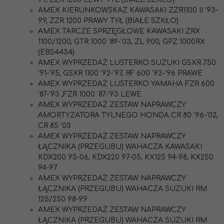
AMEX KIERUNKOWSKAZ KAWASAKI ZZR1100 II '93-
99, ZZR 1200 PRAWY TYŁ (BIAŁE SZKŁO)
AMEX TARCZE SPRZĘGŁOWE KAWASAKI ZRX
1100/1200, GTR 1000 '89-'03, ZL 900, GPZ 1000RX
(EBS4434)
AMEX WYPRZEDAŻ LUSTERKO SUZUKI GSXR 750
'91-'95, GSXR 1100 '92-'97, RF 600 '93-'96 PRAWE
AMEX WYPRZEDAŻ LUSTERKO YAMAHA FZR 600
'87-'93 ,FZR 1000 '87-'93 LEWE
AMEX WYPRZEDAŻ ZESTAW NAPRAWCZY
AMORTYZATORA TYLNEGO HONDA CR 80 '96-'02,
CR 85 '03
AMEX WYPRZEDAŻ ZESTAW NAPRAWCZY
ŁĄCZNIKA (PRZEGUBU) WAHACZA KAWASAKI
KDX200 95-06, KDX220 97-05, KX125 94-98, KX250
94-97
AMEX WYPRZEDAŻ ZESTAW NAPRAWCZY
ŁĄCZNIKA (PRZEGUBU) WAHACZA SUZUKI RM
125/250 98-99
AMEX WYPRZEDAŻ ZESTAW NAPRAWCZY
ŁĄCZNIKA (PRZEGUBU) WAHACZA SUZUKI RM