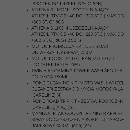
(ŚRODEK DO PRZEBITYCH OPON)
ATHENA SILIKON USZCZELNIAJĄCY
ATHESIL RTV OD -40 DO +220 ST.C ( MAX DO
+300 ST. C ) 80G
ATHENA SILIKON USZCZELNIAJĄCY
ATHESIL RTV OD -40 DO +220 ST.C ( MAX DO
+300 ST. C ) 80G (12 SZT.)
MOTUL PROMOCJA EZ LUBE SMAR
UNIWERSALNY (SPRAY) 750ML
MOTUL BOOST AND CLEAN MOTO 0,2L
(DODATEK DO PALIWA)
TWIN AIR FOAMING POWER WASH ŚRODEK
DO MYCIA 750ML
IPONE CLEANING KIT (MOTO WASH+WHEEL
CLEANER) ZESTAW DO MYCIA MOTOCYKLA
(CARELINE) (4)
IPONE ROAD TRIP KIT - ZESTAW PODRÓŻNY
(CARELINE)(AKC) (12)
MANNOL PLAK COCKPIT REINIGER APPLE-
SPRAY DO CZYSZCZENIA KOKPITU, ZAPACH
JABŁKOWY 650ML (6115) (24)