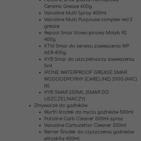
Ceramic Grease 600g
Valvoline Multi Spray 400ml
Valvoline Multi Purpouse complex red 2
grease
Repsol Smar litowo-jonowy Molyb R2
400g
KTM Smar do serwisu zawieszenia WP
AER 400g
KYB Smar do uszczelniaczy zawieszenia
5ml
IPONE WATERPROOF GREASE SMAR
WODOODPORNY (CARELINE) 200G (AKC)
(6)
KYB SMAR 250ML (SMAR DO
USZCZELNIACZY)
Zmywacze do gaźników
Wurth środek do mycia gaźników 500ml
Putoline Carb Cleaner 500ml spray
Valvoline Carburettor Cleaner 500ml
Berner Środek do czyszczenia gaźników
wtrysków 400ml