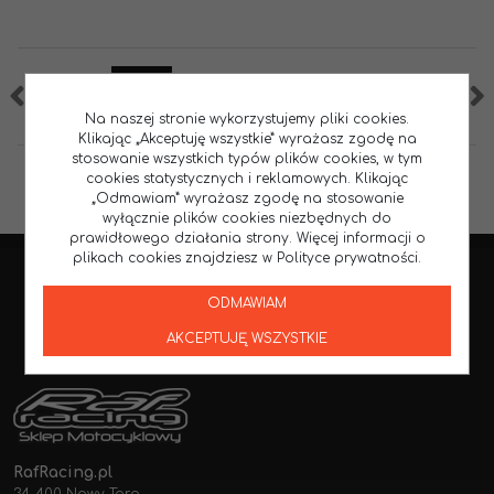
Na naszej stronie wykorzystujemy pliki cookies.
Klikając „Akceptuję wszystkie” wyrażasz zgodę na
stosowanie wszystkich typów plików cookies, w tym
cookies statystycznych i reklamowych. Klikając
„Odmawiam” wyrażasz zgodę na stosowanie
wyłącznie plików cookies niezbędnych do
prawidłowego działania strony. Więcej informacji o
plikach cookies znajdziesz w Polityce prywatności.
ODMAWIAM
AKCEPTUJĘ WSZYSTKIE
RafRacing.pl