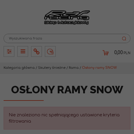
0,00
PLN
Panel
Panel
Info
Lang
Kategoria główna
/
Skutery śnieżne
/
Rama
/
Osłony ramy SNOW
OSŁONY RAMY SNOW
Nie znaleziono nic spełniającego ustawione kryteria
filtrowania