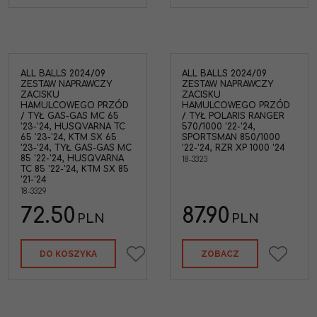
ALL BALLS 2024/09
ALL BALLS 2024/09
ZESTAW NAPRAWCZY
ZESTAW NAPRAWCZY
ZACISKU
ZACISKU
HAMULCOWEGO PRZÓD
HAMULCOWEGO PRZÓD
/ TYŁ GAS-GAS MC 65
/ TYŁ POLARIS RANGER
'23-'24, HUSQVARNA TC
570/1000 '22-'24,
65 '23-'24, KTM SX 65
SPORTSMAN 850/1000
'23-'24, TYŁ GAS-GAS MC
'22-'24, RZR XP 1000 '24
85 '22-'24, HUSQVARNA
18-3323
TC 85 '22-'24, KTM SX 85
'21-'24
18-3329
72.50
87.90
PLN
PLN
DO KOSZYKA
ZOBACZ