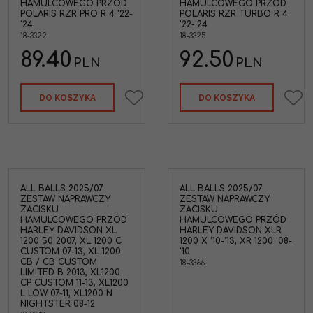
HAMULCOWEGO PRZÓD
HAMULCOWEGO PRZÓD
POLARIS RZR PRO R 4 '22-
POLARIS RZR TURBO R 4
'24
'22-'24
18-3322
18-3325
89.40
92.50
PLN
PLN
DO KOSZYKA
DO KOSZYKA
ALL BALLS 2025/07
ALL BALLS 2025/07
ZESTAW NAPRAWCZY
ZESTAW NAPRAWCZY
ZACISKU
ZACISKU
HAMULCOWEGO PRZÓD
HAMULCOWEGO PRZÓD
HARLEY DAVIDSON XL
HARLEY DAVIDSON XLR
1200 50 2007, XL 1200 C
1200 X '10-'13, XR 1200 '08-
CUSTOM 07-13, XL 1200
'10
CB / CB CUSTOM
18-3366
LIMITED B 2013, XL1200
CP CUSTOM 11-13, XL1200
L LOW 07-11, XL1200 N
NIGHTSTER 08-12