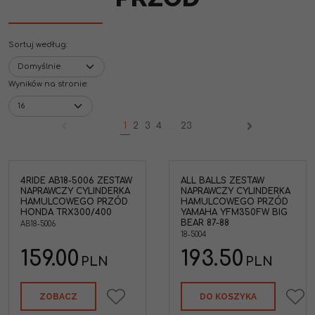
Sortuj według
:
Wyników na stronie
:
1
2
3
4
...
23
4RIDE AB18-5006 ZESTAW
ALL BALLS ZESTAW
w
All Balls 18-5004 Zestaw
NAPRAWCZY CYLINDERKA
NAPRAWCZY CYLINDERKA
naprawczy cylinderka
HAMULCOWEGO PRZÓD
HAMULCOWEGO PRZÓD
hamulcowego przód
HONDA TRX300/400
YAMAHA YFM350FW BIG
Yamaha YFM350FW Big
BEAR 87-88
AB18-5006
4
Bear '87-88
18-5004
rax
Marka pojazdu
:
YAMAHA
8-
159.00
193.50
PLN
PLN
DA
V
ZOBACZ
DO KOSZYKA