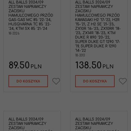
ALL BALLS 2024/09
ALL BALLS 2024/09
ZESTAW NAPRAWCZY
ZESTAW NAPRAWCZY
ZACISKU
ZACISKU
HAMULCOWEGO PRZÓD
HAMULCOWEGO PRZÓD
GAS-GAS MC 85 '22-'24,
KAWASAKI H2 '17-'22, H2R
HUSQVARNA TC 85 '22-
'15-'21, Z H2 SE '21-'23,
'24, KTM SX 85 '21-'24
ZX10R '16-'23, ZX10RR '18-
'23, ZX14R '18-'23, KTM
18-3326
DUKE R 890 '20-'22,
SUPER DUKE GT 1290 '17-
'19, SUPER DUKE R 1290
'14-'22
18-3313
89.50
138.50
PLN
PLN
DO KOSZYKA
DO KOSZYKA
ALL BALLS 2024/09
ALL BALLS 2024/09
ZESTAW NAPRAWCZY
ZESTAW NAPRAWCZY
ZACISKU
ZACISKU