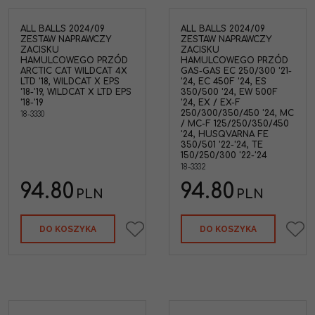
ALL BALLS 2024/09
ALL BALLS 2024/09
ZESTAW NAPRAWCZY
ZESTAW NAPRAWCZY
ZACISKU
ZACISKU
HAMULCOWEGO PRZÓD
HAMULCOWEGO PRZÓD
ARCTIC CAT WILDCAT 4X
GAS-GAS EC 250/300 '21-
LTD '18, WILDCAT X EPS
'24, EC 450F '24, ES
'18-'19, WILDCAT X LTD EPS
350/500 '24, EW 500F
'18-'19
'24, EX / EX-F
250/300/350/450 '24, MC
18-3330
/ MC-F 125/250/350/450
'24, HUSQVARNA FE
350/501 '22-'24, TE
150/250/300 '22-'24
18-3332
94.80
94.80
PLN
PLN
DO KOSZYKA
DO KOSZYKA