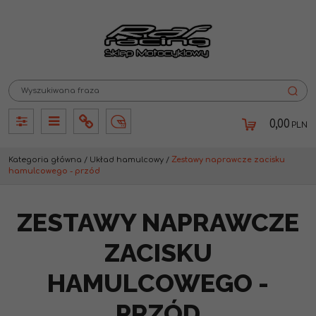
0,00
PLN
Panel
Panel
Info
Lang
Kategoria główna
/
Układ hamulcowy
/
Zestawy naprawcze zacisku
hamulcowego - przód
ZESTAWY NAPRAWCZE
ZACISKU
HAMULCOWEGO -
PRZÓD