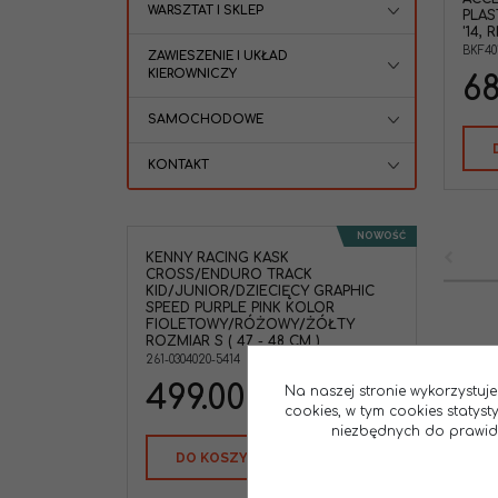
WARSZTAT I SKLEP
PLAS
'14, 
BKF40
ZAWIESZENIE I UKŁAD
KIEROWNICZY
68
SAMOCHODOWE
KONTAKT
NOWOŚĆ
KENNY RACING KASK
CROSS/ENDURO TRACK
KID/JUNIOR/DZIECIĘCY GRAPHIC
SPEED PURPLE PINK KOLOR
FIOLETOWY/RÓŻOWY/ŻÓŁTY
ROZMIAR S ( 47 - 48 CM )
261-0304020-5414
499.00
Na naszej stronie wykorzystuje
PLN
cookies, w tym cookies statys
niezbędnych do prawidło
DO KOSZYKA