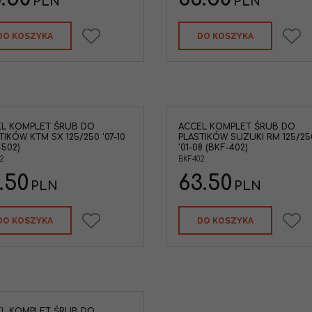
PLN
PLN
DO KOSZYKA
DO KOSZYKA
L KOMPLET ŚRUB DO
ACCEL KOMPLET ŚRUB DO
TIKÓW KTM SX 125/250 '07-10
PLASTIKÓW SUZUKI RM 125/25
-502)
'01-08 (BKF-402)
2
BKF402
.50
63.50
PLN
PLN
DO KOSZYKA
DO KOSZYKA
L KOMPLET ŚRUB DO