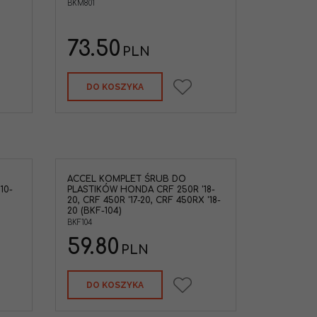
BKM801
73.50
PLN
DO KOSZYKA
ACCEL KOMPLET ŚRUB DO
10-
PLASTIKÓW HONDA CRF 250R '18-
20, CRF 450R '17-20, CRF 450RX '18-
20 (BKF-104)
BKF104
59.80
PLN
DO KOSZYKA