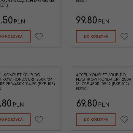
OKONTRUJĄCYCH M6/M8/M10
BKM601
SZT.)
.50
99.80
PLN
PLN
DO KOSZYKA
DO KOSZYKA
L KOMPLET ŚRUB DO
ACCEL KOMPLET ŚRUB DO
TIKÓW HONDA CRF 250R '04-
PLASTIKÓW HONDA CRF 250R '
CRF 250/450X '04-20 (BKF-103)
13, CRF 450R '09-12 (BKF-102)
3
BKF102
.80
69.80
PLN
PLN
DO KOSZYKA
DO KOSZYKA