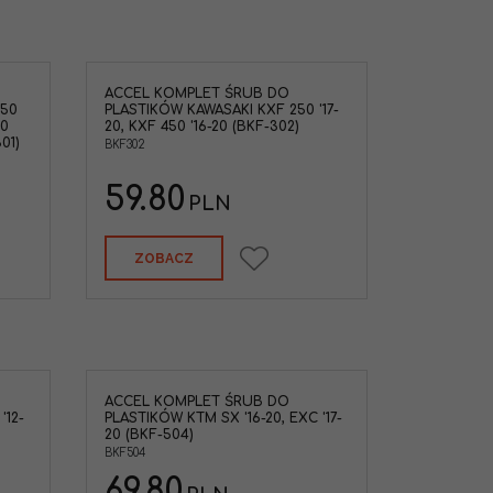
ACCEL KOMPLET ŚRUB DO
250
PLASTIKÓW KAWASAKI KXF 250 '17-
50
20, KXF 450 '16-20 (BKF-302)
01)
BKF302
59.80
PLN
ZOBACZ
ACCEL KOMPLET ŚRUB DO
'12-
PLASTIKÓW KTM SX '16-20, EXC '17-
20 (BKF-504)
BKF504
69.80