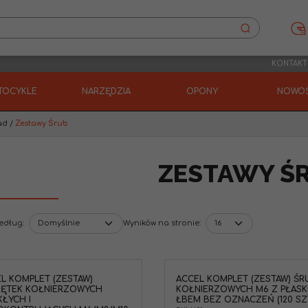
KONTAKT
TOCYKLE
NARZĘDZIA
OPONY
NOWOŚ
ad
/
Zestawy Śrub
ZESTAWY Ś
według
:
Wyników na stronie
:
L KOMPLET (ZESTAW)
ACCEL KOMPLET (ZESTAW) ŚR
RĘTEK KOŁNIERZOWYCH
KOŁNIERZOWYCH M6 Z PŁASK
ŁYCH I
ŁBEM BEZ OZNACZEŃ (120 SZT