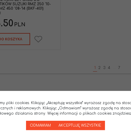
TIKÓW SUZUKI RMZ 250 '10-
RMZ 450 '08-'14 (BKF-401)
1
.50
PLN
DO KOSZYKA
1
2
3
4
...
7
my pliki cookies. Klikając „Akceptuję wszystkie” wyrażasz zgodę na sto
tycznych i reklamowych. Klikając „Odmawiam” wyrażasz zgodę na stoso
wego działania strony. Więcej informacji o plikach cookies znajdziesz
ODMAWIAM
AKCEPTUJĘ WSZYSTKIE