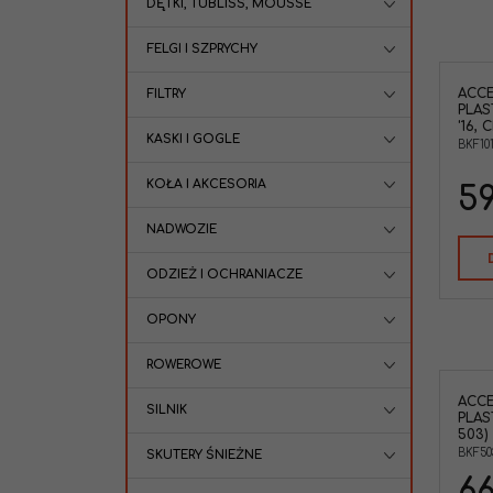
DĘTKI, TUBLISS, MOUSSE
FELGI I SZPRYCHY
ACCE
FILTRY
PLAS
'16, 
KASKI I GOGLE
BKF10
KOŁA I AKCESORIA
59
NADWOZIE
ODZIEŻ I OCHRANIACZE
OPONY
ROWEROWE
ACCE
SILNIK
PLAS
503)
BKF50
SKUTERY ŚNIEŻNE
66