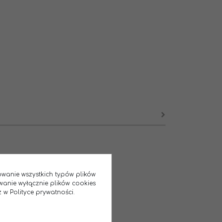
sowanie wszystkich typów plików
wanie wyłącznie plików cookies
 w Polityce prywatności.