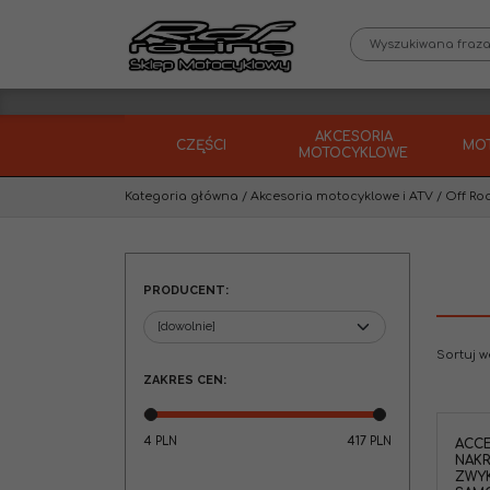
AKCESORIA
CZĘŚCI
MO
MOTOCYKLOWE
Kategoria główna
/
Akcesoria motocyklowe i ATV
/
Off Ro
PRODUCENT
:
Sortuj 
ZAKRES CEN
:
4
417
PLN
PLN
ACCE
NAK
ZWYK