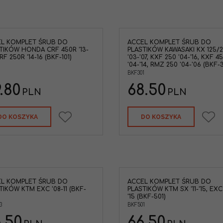
L KOMPLET ŚRUB DO
ACCEL KOMPLET ŚRUB DO
TIKÓW HONDA CRF 450R '13-
PLASTIKÓW KAWASAKI KX 125/
CRF 250R '14-16 (BKF-101)
'03-'07, KXF 250 '04-'16, KXF 4
'04-'14, RMZ 250 '04-'06 (BKF-3
1
BKF301
.80
68.50
PLN
PLN
DO KOSZYKA
DO KOSZYKA
L KOMPLET ŚRUB DO
ACCEL KOMPLET ŚRUB DO
TIKÓW KTM EXC '08-11 (BKF-
PLASTIKÓW KTM SX '11-'15, EXC 
'15 (BKF-501)
3
BKF501
.50
66.50