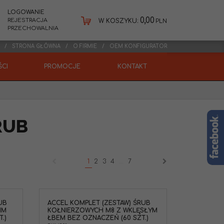
LOGOWANIE
0,00
REJESTRACJA
W KOSZYKU:
PLN
PRZECHOWALNIA
STRONA GŁÓWNA
O FIRMIE
OEM KONFIGURATOR
CI
PROMOCJE
KONTAKT
RUB
1
2
3
4
...
7
UB
ACCEL KOMPLET (ZESTAW) ŚRUB
IM
KOŁNIERZOWYCH M8 Z WKLĘSŁYM
.)
ŁBEM BEZ OZNACZEŃ (60 SZT.)