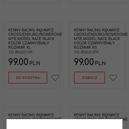
KENNY RACING RĘKAWICE
KENNY RACING RĘKAWICE
CROSS/ENDURO/ROWEROWE
CROSS/ENDURO/ROWEROWE
MTB MODEL RACE BLACK
MTB MODEL RACE BLACK
KOLOR CZARNY/BIAŁY
KOLOR CZARNY/BIAŁY
ROZMIAR XL
ROZMIAR XS
232-3006020-1109
232-3006020-0709
99.00
99.00
PLN
PLN
DO KOSZYKA
ZOBACZ
KENNY RACING RĘKAWICE
KENNY RACING RĘKAWICE
CROSS/ENDURO/ROWEROWE
CROSS/ENDURO/ROWEROWE
MTB MODEL RACE BLACK
MTB MODEL RACE BLACK
KOLOR CZARNY/BIAŁY
KOLOR CZARNY/BIAŁY