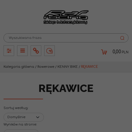
0,00
PLN
Panel
Panel
Info
Lang
Kategoria główna
/
Rowerowe
/
KENNY BIKE
/
RĘKAWICE
RĘKAWICE
Sortuj według
:
Wyników na stronie
: