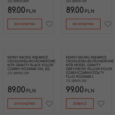
232-3009010-0809
232-3009010-1109
89.00
89.00
PLN
PLN
DO KOSZYKA
DO KOSZYKA
KENNY RACING RĘKAWICE
KENNY RACING RĘKAWICE
CROSS/ENDURO/ROWEROWE
CROSS/ENDURO/ROWEROWE
MTB GRAVITY BLACK KOLOR
MTB MODEL GRAVITY
CZARNY ROZMIAR XXL (12)
GREY/NEON YELLOW KOLOR
SZARY/CZARNY/ŻÓŁTY
232-3009010-1209
FLUO ROZMIAR L
212-3009010-1003
89.00
99.00
PLN
PLN
DO KOSZYKA
ZOBACZ