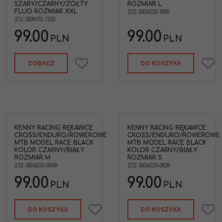
SZARY/CZARNY/ŻÓŁTY
ROZMIAR L
FLUO ROZMIAR XXL
232-3006020-1009
212-3009010-1203
99.00
99.00
PLN
PLN
ZOBACZ
DO KOSZYKA
KENNY RACING RĘKAWICE
KENNY RACING RĘKAWICE
CROSS/ENDURO/ROWEROWE
CROSS/ENDURO/ROWEROWE
MTB MODEL RACE BLACK
MTB MODEL RACE BLACK
KOLOR CZARNY/BIAŁY
KOLOR CZARNY/BIAŁY
ROZMIAR M
ROZMIAR S
232-3006020-0909
232-3006020-0809
99.00
99.00
PLN
PLN
DO KOSZYKA
DO KOSZYKA