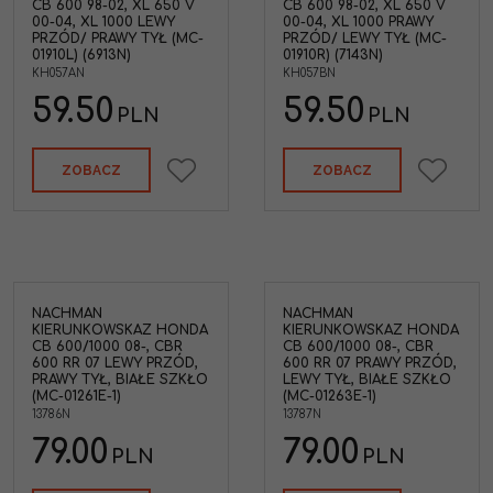
CB 600 98-02, XL 650 V
CB 600 98-02, XL 650 V
00-04, XL 1000 LEWY
00-04, XL 1000 PRAWY
PRZÓD/ PRAWY TYŁ (MC-
PRZÓD/ LEWY TYŁ (MC-
01910L) (6913N)
01910R) (7143N)
KH057AN
KH057BN
59.50
59.50
PLN
PLN
ZOBACZ
ZOBACZ
NACHMAN
NACHMAN
KIERUNKOWSKAZ HONDA
KIERUNKOWSKAZ HONDA
CB 600/1000 08-, CBR
CB 600/1000 08-, CBR
600 RR 07 LEWY PRZÓD,
600 RR 07 PRAWY PRZÓD,
PRAWY TYŁ, BIAŁE SZKŁO
LEWY TYŁ, BIAŁE SZKŁO
(MC-01261E-1)
(MC-01263E-1)
13786N
13787N
79.00
79.00
PLN
PLN