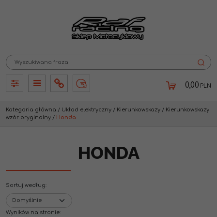
0,00
PLN
Panel
Panel
Info
Lang
Kategoria główna
/
Układ elektryczny
/
Kierunkowskazy
/
Kierunkowskazy
wzór oryginalny
/
Honda
HONDA
Sortuj według
:
Wyników na stronie
: