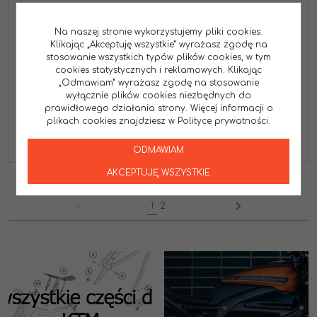
NACHMAN
NACHMAN
KIERUNKOWSKAZ HONDA
KIERUNKOWSKAZ HONDA
Na naszej stronie wykorzystujemy pliki cookies.
CBR 125/250 11-12, CBF 125
CBR 125/250 11-12,CBF 125
Klikając „Akceptuję wszystkie” wyrażasz zgodę na
09- LEWY PRZÓD/ PRAWY
09- PRAWY PRZÓD/ LEWY
stosowanie wszystkich typów plików cookies, w tym
TYŁ (MC-01901L) (13790N)
TYŁ (MC-01901R) (13789N)
cookies statystycznych i reklamowych. Klikając
KH040AN
KH040BN
„Odmawiam” wyrażasz zgodę na stosowanie
84.00
84.00
wyłącznie plików cookies niezbędnych do
PLN
PLN
prawidłowego działania strony. Więcej informacji o
plikach cookies znajdziesz w Polityce prywatności.
ZOBACZ
ZOBACZ
ODMAWIAM
AKCEPTUJĘ WSZYSTKIE
1
2