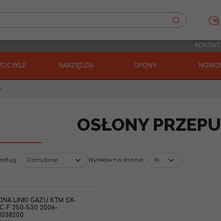
KONTAKT
TOCYKLE
NARZĘDZIA
OPONY
NOWOŚ
y
OSŁONY PRZEPU
według
:
Wyników na stronie
:
NA LINKI GAZU KTM SX-
C-F 250-530 2006-
1038200