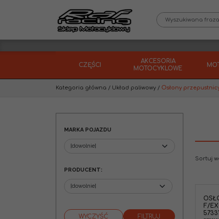
AKCESORIA
CZĘŚCI
MO
MOTOCYKLOWE
Kategoria główna
/
Układ paliwowy
/
Osłony przepustnic
MARKA POJAZDU
Sortuj 
PRODUCENT
:
OSŁO
Osłona linki gazu KTM SX-F/EXC-F
F/EX
250-530 '06-
5733
Marka pojazdu
:
KTM