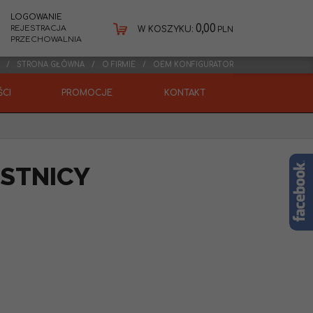
LOGOWANIE
0,00
REJESTRACJA
W KOSZYKU:
PLN
PRZECHOWALNIA
STRONA GŁÓWNA
O FIRMIE
OEM KONFIGURATOR
CI
PROMOCJE
KONTAKT
STNICY