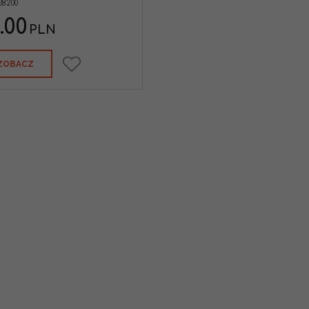
38200
.00
PLN
ZOBACZ