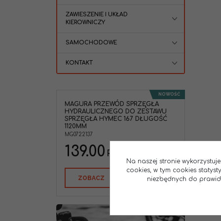
ZAWIESZENIE I UKŁAD
KIEROWNICZY
SAMOCHODOWE
KONTAKT
NOWOŚĆ
MAGURA PRZEWÓD SPRZĘGŁA
HYDRAULICZNEGO DO ZESTAWU
SPRZĘGŁA HYMEC 167 DŁUGOŚĆ
1120MM
MG0722137
139.00
PLN
Na naszej stronie wykorzystuje
cookies, w tym cookies statys
ZOBACZ
niezbędnych do prawidło