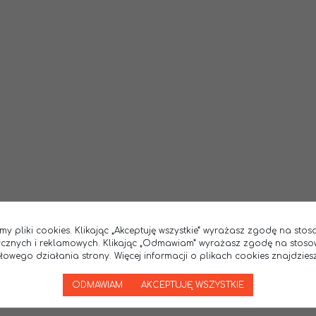
my pliki cookies. Klikając „Akceptuję wszystkie” wyrażasz zgodę na sto
tycznych i reklamowych. Klikając „Odmawiam” wyrażasz zgodę na stoso
wego działania strony. Więcej informacji o plikach cookies znajdziesz
ODMAWIAM
AKCEPTUJĘ WSZYSTKIE