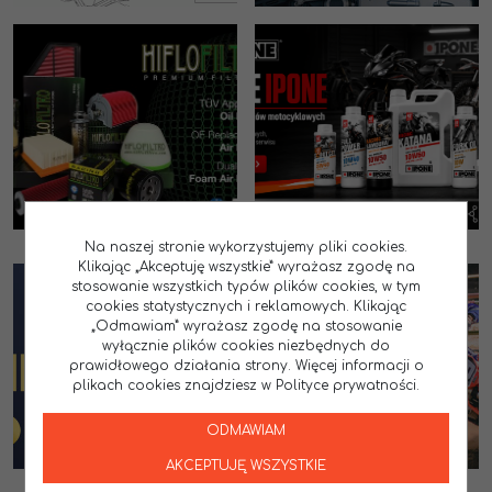
Na naszej stronie wykorzystujemy pliki cookies.
Klikając „Akceptuję wszystkie” wyrażasz zgodę na
stosowanie wszystkich typów plików cookies, w tym
cookies statystycznych i reklamowych. Klikając
„Odmawiam” wyrażasz zgodę na stosowanie
wyłącznie plików cookies niezbędnych do
prawidłowego działania strony. Więcej informacji o
plikach cookies znajdziesz w Polityce prywatności.
ODMAWIAM
AKCEPTUJĘ WSZYSTKIE