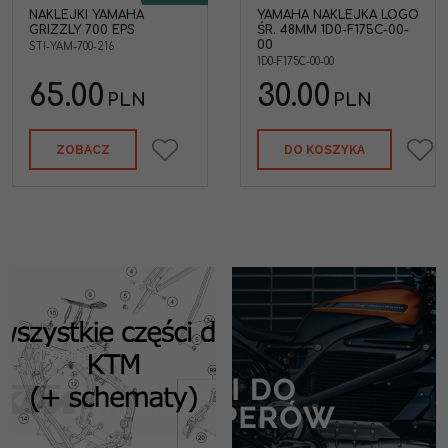
NAKLEJKI YAMAHA
YAMAHA NAKLEJKA LOGO
maha
Yamaha 1D0-F175C-00-00
GRIZZLY 700 EPS
ŚR. 48MM 1D0-F175C-00-
Naklejka z logo średnica
00
STI-YAM-700-216
48mm
1D0-F175C-00-00
Marka pojazdu
:
YAMAHA
65.00
30.00
PLN
PLN
ZOBACZ
DO KOSZYKA