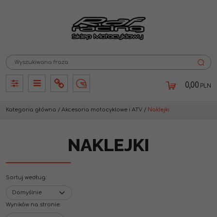
0,00
PLN
Panel
Panel
Info
Lang
Kategoria główna
/
Akcesoria motocyklowe i ATV
/
Naklejki
NAKLEJKI
Sortuj według
:
Wyników na stronie
: