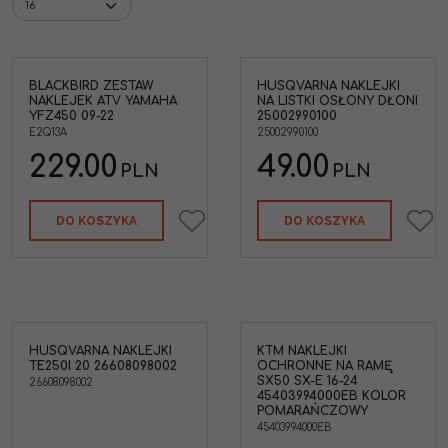
BLACKBIRD ZESTAW
HUSQVARNA NAKLEJKI
taw
Husqvarna 25002990100
NAKLEJEK ATV YAMAHA
NA LISTKI OSŁONY DŁONI
Naklejki na listki osłony
YFZ450 09-22
25002990100
dłoni handbary
E2Q13A
25002990100
Marka pojazdu
:
HUSQVARNA
229.00
49.00
PLN
PLN
DO KOSZYKA
DO KOSZYKA
HUSQVARNA NAKLEJKI
KTM NAKLEJKI
02
KTM 45403994000EB
TE250I 20 26608098002
OCHRONNE NA RAMĘ
 '20
Naklejki ochronne na
SX50 SX-E 16-24
26608098002
ramę SX-E SX50 Mini '16-24
45403994000EB KOLOR
KOLOR POMARAŃCZOWY
POMARAŃCZOWY
Marka pojazdu
:
KTM
45403994000EB