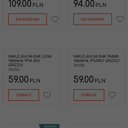
109.00
94.00
PLN
PLN
DO KOSZYKA
DO KOSZYKA
NAKLEJKA NA BAK LEWA
NAKLEJKA NA BAK PRAWA
700.3038 Naklejka na
YAMAHA YFM 450
YAMAHA YFM450 GRIZZLY
ewa
zbiornik paliwa bak
GRIZZLY
ly
prawa Yamaha YFM450
700.3038
700.3032
Grizzly Ultramatic
59.00
59.00
PLN
PLN
ZOBACZ
ZOBACZ
NOWOŚĆ