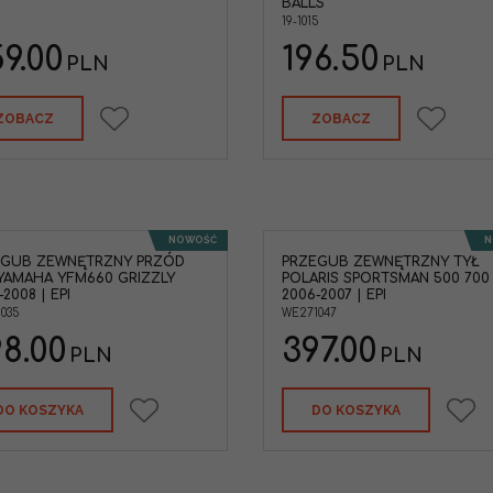
BALLS
manszetą, opaskami 
19-1015
frezów. Wysoka jakoś
Marka pojazdu
:
HO
9.00
196.50
PLN
PLN
Typ Pojazdu
:
ATV / U
Kategoria
:
Przegub 
przód
ZOBACZ
ZOBACZ
NOWOŚĆ
N
EGUB ZEWNĘTRZNY PRZÓD
PRZEGUB ZEWNĘTRZNY TYŁ
YAMAHA YFM660 GRIZZLY
POLARIS SPORTSMAN 500 700
2008 | EPI
2006-2007 | EPI
035
WE271047
8.00
397.00
PLN
PLN
DO KOSZYKA
DO KOSZYKA