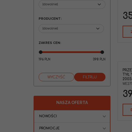
35
PRODUCENT
:
ZAKRES CEN
:
196
398
PLN
PLN
PRZ
TYŁ 
2003-
WE271
39
NASZA OFERTA
NOWOŚCI
PROMOCJE