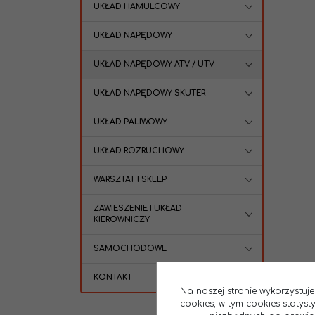
UKŁAD HAMULCOWY
UKŁAD NAPĘDOWY
UKŁAD NAPĘDOWY ATV / UTV
UKŁAD NAPĘDOWY SKUTER
UKŁAD PALIWOWY
UKŁAD ROZRUCHOWY
WARSZTAT I SKLEP
ZAWIESZENIE I UKŁAD
KIEROWNICZY
SAMOCHODOWE
KONTAKT
Na naszej stronie wykorzystuje
cookies, w tym cookies statys