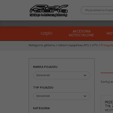
AKCESORIA
CZĘŚCI
MO
MOTOCYKLOWE
Kategoria główna
/
Układ napędowy ATV / UTV
/
Przegub
MARKA POJAZDU
Sortuj 
TYP POJAZDU
PRZ
Przegłub Przód zewnętrzny / Tył
TYŁ
zewnętrzny yfm700
KATEGORIA
WE271
Typ Pojazdu
:
ATV / UTV