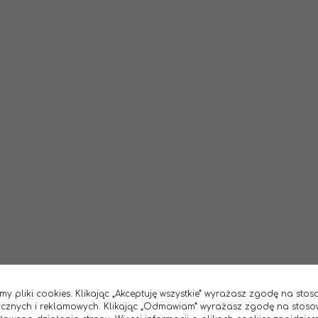
my pliki cookies. Klikając „Akceptuję wszystkie” wyrażasz zgodę na sto
tycznych i reklamowych. Klikając „Odmawiam” wyrażasz zgodę na stoso