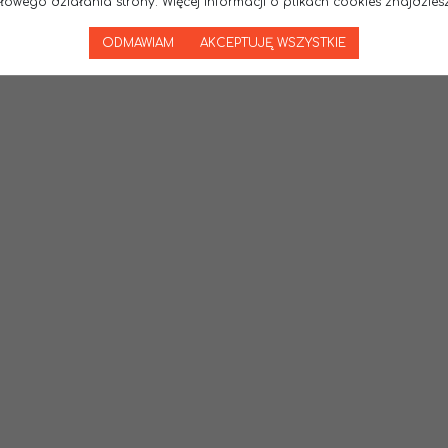
wego działania strony. Więcej informacji o plikach cookies znajdziesz
ODMAWIAM
AKCEPTUJĘ WSZYSTKIE