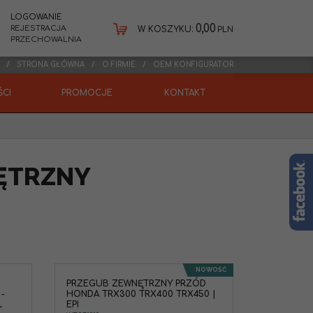
LOGOWANIE
0,00
REJESTRACJA
W KOSZYKU:
PLN
PRZECHOWALNIA
STRONA GŁÓWNA
O FIRMIE
OEM KONFIGURATOR
CI
PROMOCJE
KONTAKT
ĘTRZNY
NOWOŚĆ
PRZEGUB ZEWNĘTRZNY PRZÓD
rzedni
-
HONDA TRX300 TRX400 TRX450 |
onda TRX300,
L
EPI
Zestaw z