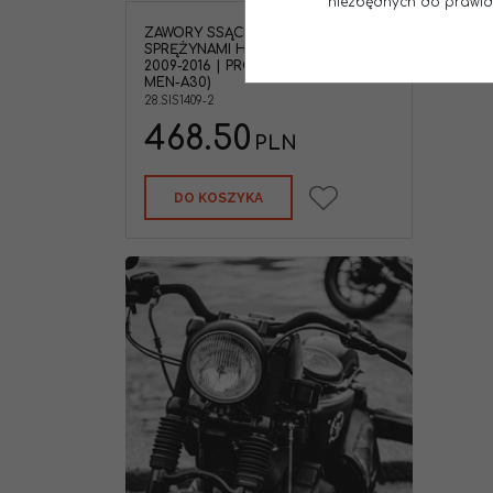
niezbędnych do prawidło
NOWOŚĆ
ZAWORY SSĄCE ZESTAW ZE
SPRĘŻYNAMI HONDA CRF450R
2009-2016 | PROX 28.SIS1409-2 (14711-
MEN-A30)
28.SIS1409-2
468.50
PLN
DO KOSZYKA