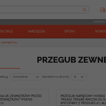
KONTAKT
TOCYKLE
NARZĘDZIA
OPONY
NOWOŚ
 zewnętrzny
PRZEGUB ZEWN
według
:
Wyników na stronie
:
EGŁUB ZEWNĘTRZNY PRZÓD
PRZEGUB NAPĘDOWY HONDA
Przegub napędowy p
 ZEWNĘTRZNY YFM700
TRX650 TRX680 RINCON 03-12 
zewnętrzny EPI do H
WYCOFANY Z PRODUKCJI | AL
119
TRX400 i TRX450 4x4. 