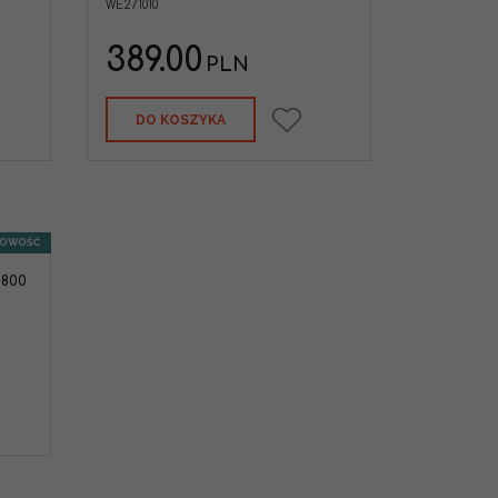
WE271010
i smarem. 21/17
ć CNC.
NDA
389.00
PLN
TV
zewnętrzny
DO KOSZYKA
OWOŚĆ
 800