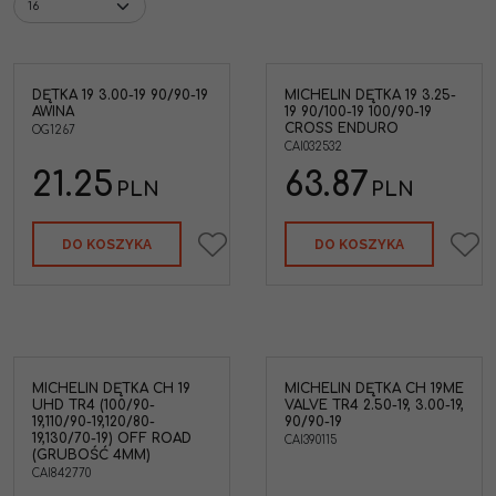
DĘTKA 19 3.00-19 90/90-19
MICHELIN DĘTKA 19 3.25-
-19
Dętka Michelin CH 19MF
AWINA
19 90/100-19 100/90-19
VALVE TR4 3,25-19 90/100-19
CROSS ENDURO
OG1267
100/90-19 110/80-19 110/90-19
19
CAI032532
120/60-19 120/70-19 130/60-19
Rozmiar Opony
:
100/90-19
21.25
63.87
PLN
PLN
Średnica
:
19"
Obsługuje rozmiary
opon
:
110/100-19,90/100-
19,100/90-19,110/80-19,120/60-
DO KOSZYKA
DO KOSZYKA
19,120/70-19,130/60-19,3.25-19
Pozycja zaworu
:
Środek
Kształt zaworu
:
Prosty
Typ zaworu
:
TR4
MICHELIN DĘTKA CH 19
MICHELIN DĘTKA CH 19ME
UHD TR4 (100/90-
VALVE TR4 2.50-19, 3.00-19,
19,110/90-19,120/80-
90/90-19
19,130/70-19) OFF ROAD
CAI390115
(GRUBOŚĆ 4MM)
CAI842770