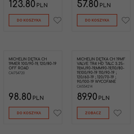
123.80
57.80
PLN
PLN
DO KOSZYKA
DO KOSZYKA
MICHELIN DĘTKA CH
MICHELIN DĘTKA CH 19MF
19MER 100/90-19, 120/80-19
VALVE TR4 HD TALC 3.25-
OFF ROAD
19,MJ90-19,MM90-19,110/80-
19,100/90-19 110/90-19 ;
CAI754720
120/60-19 ; 120/70-19 ;
90/100-19 WYCOFANE
CAI554214
98.80
89.90
PLN
PLN
DO KOSZYKA
ZOBACZ