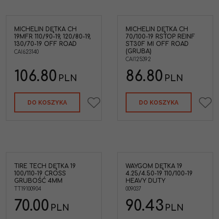
MICHELIN DĘTKA CH
MICHELIN DĘTKA CH
19MFR 110/90-19, 120/80-19,
70/100-19 RSTOP REINF
130/70-19 OFF ROAD
ST30F MI OFF ROAD
(GRUBA)
CAI623140
CAI125392
106.80
86.80
PLN
PLN
DO KOSZYKA
DO KOSZYKA
TIRE TECH DĘTKA 19
WAYGOM DĘTKA 19
10-19
Waygom Dętka gruba
100/110-19 CROSS
4.25/4.50-19 110/100-19
19cali 4.25/4.50-19 110/100-19
GRUBOŚĆ 4MM
HEAVY DUTY
na
Heavy Duty TR4 CROSS
TT19100904
009037
ENDURO
Obsługuje rozmiary
70.00
90.43
PLN
PLN
opon
:
110/100-19
Pozycja zaworu
:
Środek