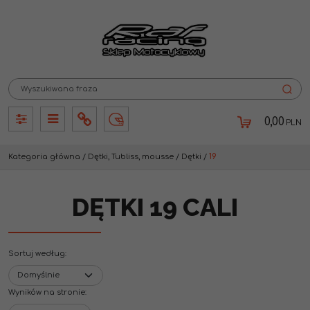
0,00
PLN
Panel
Panel
Info
Lang
Kategoria główna
/
Dętki, Tubliss, mousse
/
Dętki
/
19
DĘTKI 19 CALI
Sortuj według
:
Wyników na stronie
: