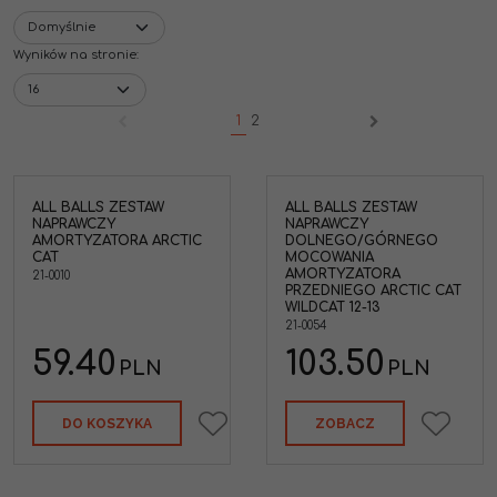
Wyników na stronie
:
1
2
ALL BALLS ZESTAW
ALL BALLS ZESTAW
NAPRAWCZY
NAPRAWCZY
ora
AMORTYZATORA ARCTIC
DOLNEGO/GÓRNEGO
CAT
MOCOWANIA
AMORTYZATORA
21-0010
PRZEDNIEGO ARCTIC CAT
WILDCAT 12-13
21-0054
59.40
103.50
PLN
PLN
DO KOSZYKA
ZOBACZ