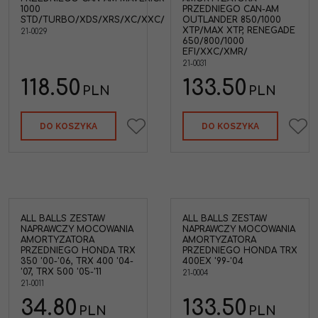
1000
PRZEDNIEGO CAN-AM
STD/TURBO/XDS/XRS/XC/XXC/
OUTLANDER 850/1000
XTP/MAX XTP, RENEGADE
21-0029
650/800/1000
EFI/XXC/XMR/
21-0031
118.50
133.50
PLN
PLN
DO KOSZYKA
DO KOSZYKA
ALL BALLS ZESTAW
ALL BALLS ZESTAW
NAPRAWCZY MOCOWANIA
NAPRAWCZY MOCOWANIA
AMORTYZATORA
AMORTYZATORA
PRZEDNIEGO HONDA TRX
PRZEDNIEGO HONDA TRX
350 '00-'06, TRX 400 '04-
400EX '99-'04
'07, TRX 500 '05-'11
21-0004
21-0011
34.80
133.50
PLN
PLN