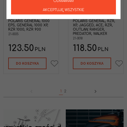
ODMAWIAM
ALL BALLS ZESTAW
ALL BALLS ZESTAW
NAPRAWCZY MOCOWANIA
NAPRAWCZY MOCOWANIA
AKCEPTUJĘ WSZYSTKIE
AMORTYZATORA
AMORTYZATORA
PRZEDNIEGO/TYLNEGO
PRZEDNIEGO/TYLNEGO
POLARIS GENERAL 1000
POLARIS GENERAL, RZR,
EPS, GENERAL 1000 XP,
XP, JAGGED, ACE, RZR,
RZR 1000, RZR 900
OUTLAW, RANGER,
PREDATOR, WALKER
21-0035
21-0018
123.50
118.50
PLN
PLN
DO KOSZYKA
DO KOSZYKA
1
2