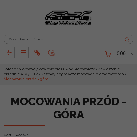
0,00
PLN
Panel
Panel
Info
Lang
Kategoria główna
/
Zawieszenie i układ kierowniczy
/
Zawieszenie
przednie ATV / UTV
/
Zestawy naprawcze mocowania amortyzatora
/
Mocowania przód - góra
MOCOWANIA PRZÓD -
GÓRA
Sortuj według
: