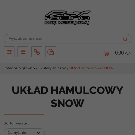
0,00
PLN
Panel
Panel
Info
Lang
Kategoria główna
/
Skutery śnieżne
/
Układ hamulcowy SNOW
UKŁAD HAMULCOWY
SNOW
Sortuj według
: