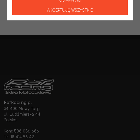
ODMAWIAM
AKCEPTUJĘ WSZYSTKIE
RafRacing.pl
34-400 Nowy Targ
ul. Ludźmierska 44
Polska
Kom: 508 086 686
Tel: 18 414 96 42