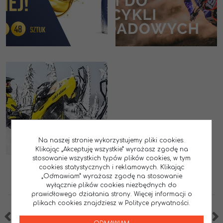
Na naszej stronie wykorzystujemy pliki cookies.
Klikając „Akceptuję wszystkie” wyrażasz zgodę na
stosowanie wszystkich typów plików cookies, w tym
cookies statystycznych i reklamowych. Klikając
„Odmawiam” wyrażasz zgodę na stosowanie
wyłącznie plików cookies niezbędnych do
prawidłowego działania strony. Więcej informacji o
plikach cookies znajdziesz w Polityce prywatności.