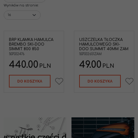
Wyników na stronie
:
BRP KLAMKA HAMULCA
USZCZELKA TŁOCZKA
Uszczelka tłoczka
BREMBO SKI-DOO
HAMULCOWEGO SKI-
hamulcowego Ski-Doo
SIMMIT 800 850
DOO SUMMIT 40MM ZAM
Summit 40mm
507032476
507032651ZAM
odpowiednik Oem:
507032500 507032651
440.00
49.00
507032602 507032430
PLN
PLN
507032472 507032498
507032594 507032602
507032650
DO KOSZYKA
DO KOSZYKA
Marka pojazdu
:
SKI-DOO
Odpowiednik OEM: Ski-
Doo
:
507032651,507032500