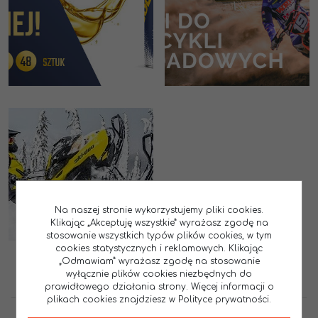
Na naszej stronie wykorzystujemy pliki cookies.
Klikając „Akceptuję wszystkie” wyrażasz zgodę na
stosowanie wszystkich typów plików cookies, w tym
cookies statystycznych i reklamowych. Klikając
„Odmawiam” wyrażasz zgodę na stosowanie
wyłącznie plików cookies niezbędnych do
prawidłowego działania strony. Więcej informacji o
plikach cookies znajdziesz w Polityce prywatności.