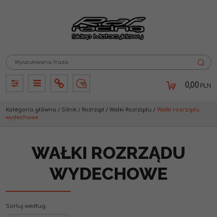
0,00
PLN
Panel
Panel
Info
Lang
Kategoria główna
/
Silnik
/
Rozrząd
/
Wałki Rozrządu
/
Wałki rozrządu
wydechowe
WAŁKI ROZRZĄDU
WYDECHOWE
Sortuj według
: