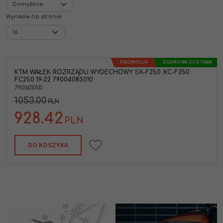
Wyników na stronie
:
PROMOCJA
DARMOWA DOSTAWA
KTM WAŁEK ROZRZĄDU WYDECHOWY SX-F250 XC-F250
9-22
FC250 19-22 79004083010
79036010100
1053.00
PLN
928.42
PLN
DO KOSZYKA