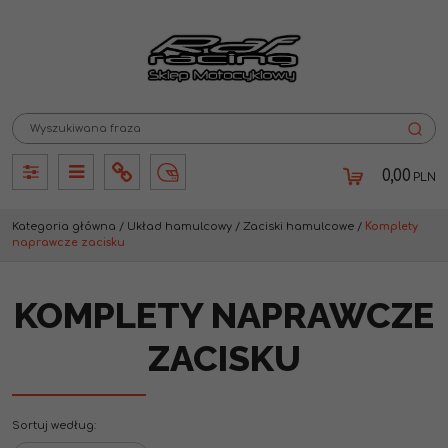
0,00
PLN
Panel
Panel
Info
Lang
Kategoria główna
/
Układ hamulcowy
/
Zaciski hamulcowe
/
Komplety
naprawcze zacisku
KOMPLETY NAPRAWCZE
ZACISKU
Sortuj według
: