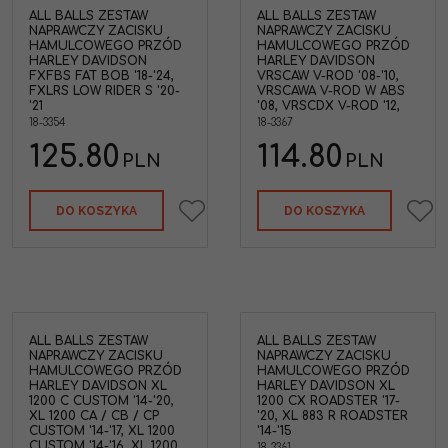
ALL BALLS ZESTAW
ALL BALLS ZESTAW
NAPRAWCZY ZACISKU
NAPRAWCZY ZACISKU
HAMULCOWEGO PRZÓD
HAMULCOWEGO PRZÓD
HARLEY DAVIDSON
HARLEY DAVIDSON
FXFBS FAT BOB '18-'24,
VRSCAW V-ROD '08-'10,
FXLRS LOW RIDER S '20-
VRSCAWA V-ROD W ABS
'21
'08, VRSCDX V-ROD '12,
18-3354
18-3367
125.80
114.80
PLN
PLN
DO KOSZYKA
DO KOSZYKA
ALL BALLS ZESTAW
ALL BALLS ZESTAW
NAPRAWCZY ZACISKU
NAPRAWCZY ZACISKU
HAMULCOWEGO PRZÓD
HAMULCOWEGO PRZÓD
HARLEY DAVIDSON XL
HARLEY DAVIDSON XL
1200 C CUSTOM '14-'20,
1200 CX ROADSTER '17-
XL 1200 CA / CB / CP
'20, XL 883 R ROADSTER
CUSTOM '14-'17, XL 1200
'14-'15
CUSTOM '14-'16, XL 1200
18-3361