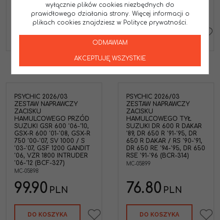
98.40
33.50
wyłącznie plików cookies niezbędnych do
PLN
PLN
prawidłowego działania strony. Więcej informacji o
plikach cookies znajdziesz w Polityce prywatności.
DO KOSZYKA
DO KOSZYKA
ODMAWIAM
AKCEPTUJĘ WSZYSTKIE
PSYCHIC 2026/03
PSYCHIC 2026/03
ZESTAW NAPRAWCZY
ZESTAW NAPRAWCZY
ZACISKU
ZACISKU
HAMULCOWEGO PRZÓD
HAMULCOWEGO TYŁ
SUZUKI GSR 600 '06-'10,
SUZUKI DR 600 R DAKAR
GSX-R 600 '01-'08, GSX-R
'89, DR 650 R '91-'95, DR
750 '00-'07, SV 1000 / S
650 R DAKAR / RS '90-'91,
'03-'07, GSF 1200 GANDIT
DR 650 RE '94-'95, DR 650
'06, VZR 1800 INTRUDER
RSE '91-'96 (BCR-314)
'06-'12 (BCF-327)
MC-05899
MC-05898
99.90
76.80
PLN
PLN
DO KOSZYKA
DO KOSZYKA