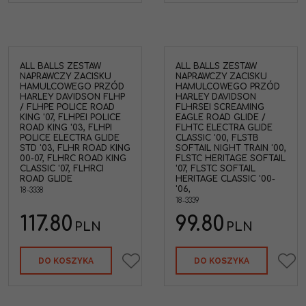
ALL BALLS ZESTAW
ALL BALLS ZESTAW
NAPRAWCZY ZACISKU
NAPRAWCZY ZACISKU
HAMULCOWEGO PRZÓD
HAMULCOWEGO PRZÓD
HARLEY DAVIDSON FLHP
HARLEY DAVIDSON
/ FLHPE POLICE ROAD
FLHRSEI SCREAMING
KING '07, FLHPEI POLICE
EAGLE ROAD GLIDE /
ROAD KING '03, FLHPI
FLHTC ELECTRA GLIDE
POLICE ELECTRA GLIDE
CLASSIC '00, FLSTB
STD '03, FLHR ROAD KING
SOFTAIL NIGHT TRAIN '00,
00-07, FLHRC ROAD KING
FLSTC HERITAGE SOFTAIL
CLASSIC '07, FLHRCI
'07, FLSTC SOFTAIL
ROAD GLIDE
HERITAGE CLASSIC '00-
'06,
18-3338
18-3339
117.80
99.80
PLN
PLN
DO KOSZYKA
DO KOSZYKA