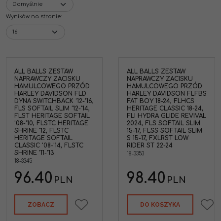
Wyników na stronie
:
ALL BALLS ZESTAW
ALL BALLS ZESTAW
NAPRAWCZY ZACISKU
NAPRAWCZY ZACISKU
HAMULCOWEGO PRZÓD
HAMULCOWEGO PRZÓD
HARLEY DAVIDSON FLD
HARLEY DAVIDSON FLFBS
DYNA SWITCHBACK '12-'16,
FAT BOY 18-24, FLHCS
FLS SOFTAIL SLIM '12-'14,
HERITAGE CLASSIC 18-24,
FLST HERITAGE SOFTAIL
FLI HYDRA GLIDE REVIVAL
'08-'10, FLSTC HERITAGE
2024, FLS SOFTAIL SLIM
SHRINE '12, FLSTC
15-17, FLSS SOFTAIL SLIM
HERITAGE SOFTAIL
S 15-17, FXLRST LOW
CLASSIC '08-'14, FLSTC
RIDER ST 22-24
SHRINE '11-'13
18-3353
18-3345
96.40
98.40
PLN
PLN
ZOBACZ
DO KOSZYKA