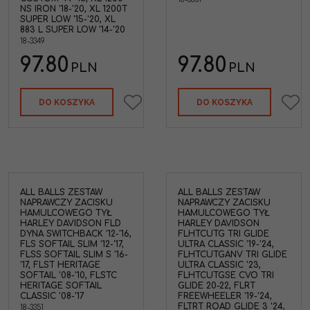
NS IRON '18-'20, XL 1200T
SUPER LOW '15-'20, XL
883 L SUPER LOW '14-'20
18-3349
97.80
97.80
PLN
PLN
DO KOSZYKA
DO KOSZYKA
ALL BALLS ZESTAW
ALL BALLS ZESTAW
NAPRAWCZY ZACISKU
NAPRAWCZY ZACISKU
HAMULCOWEGO TYŁ
HAMULCOWEGO TYŁ
HARLEY DAVIDSON FLD
HARLEY DAVIDSON
DYNA SWITCHBACK '12-'16,
FLHTCUTG TRI GLIDE
FLS SOFTAIL SLIM '12-'17,
ULTRA CLASSIC '19-'24,
FLSS SOFTAIL SLIM S '16-
FLHTCUTGANV TRI GLIDE
'17, FLST HERITAGE
ULTRA CLASSIC '23,
SOFTAIL '08-'10, FLSTC
FLHTCUTGSE CVO TRI
HERITAGE SOFTAIL
GLIDE 20-22, FLRT
CLASSIC '08-'17
FREEWHEELER '19-'24,
FLTRT ROAD GLIDE 3 '24,
18-3351