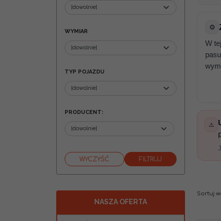
⚙️
WYMIAR
W te
pasu
wymi
TYP POJAZDU
PRODUCENT
:
⚠️
Sortuj 
NASZA OFERTA