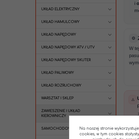
i
o
UKŁAD ELEKTRYCZNY
mo
UKŁAD HAMULCOWY
UKŁAD NAPĘDOWY
⚙️
UKŁAD NAPĘDOWY ATV / UTV
W te
pasu
UKŁAD NAPĘDOWY SKUTER
wymi
UKŁAD PALIWOWY
UKŁAD ROZRUCHOWY
WARSZTAT I SKLEP
⚠️
ZAWIESZENIE I UKŁAD
KIEROWNICZY
Na naszej stronie wykorzystuje
SAMOCHODOWE
cookies, w tym cookies statys