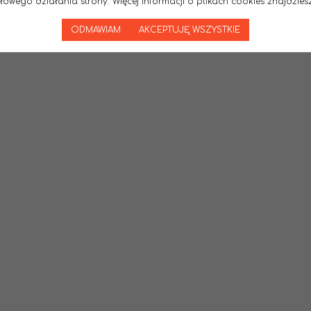
wego działania strony. Więcej informacji o plikach cookies znajdziesz
ODMAWIAM
AKCEPTUJĘ WSZYSTKIE