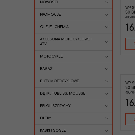
NOWOŚCI
WP S
50 B
PROMOCJE
40540
16
OLEJE I CHEMIA
AKCESORIA MOTOCYKLOWE I
ATV
MOTOCYKLE
BAGAŻ
BUTY MOTOCYKLOWE
WP S
50 B
40540
DĘTKI, TUBLISS, MOUSSE
16
FELGI I SZPRYCHY
FILTRY
KASKI I GOGLE