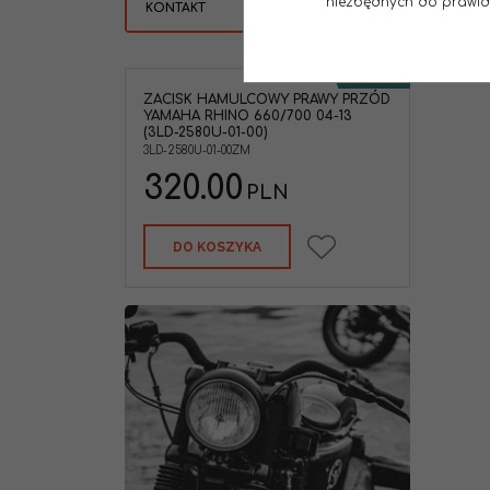
niezbędnych do prawidło
KONTAKT
NOWOŚĆ
ZACISK HAMULCOWY PRAWY PRZÓD
YAMAHA RHINO 660/700 04-13
(3LD-2580U-01-00)
3LD-2580U-01-00ZM
320.00
PLN
DO KOSZYKA