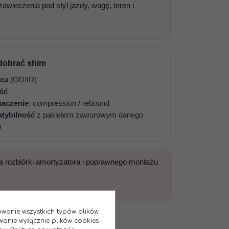
awieszenia pod styl jazdy, wagę, teren i
dobrać shim
ca
(OD/ID)
ść
naczenie
: compression / rebound
tybilność
z pakietem zaworowym danego
u
 rozbiórki amortyzatora i poprawnego montażu
sowanie wszystkich typów plików
wanie wyłącznie plików cookies