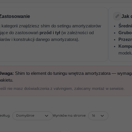
Zastosowanie
📏
Jak 
j kategorii znajdziesz shim do setingu amortyzatorów
Średni
jące do zastosowań
przód i tył
(w zależności od
Grubo
arów i konstrukcji danego amortyzatora).
Przez
Kompa
model
Uwaga:
Shim to element do tuningu wnętrza amortyzatora — wymaga
pakietu.
Jeśli nie masz doświadczenia z valvingiem, zalecamy montaż w serwisie.
według
:
Wyników na stronie
: