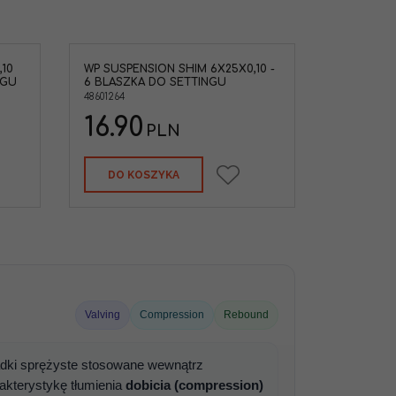
10
WP SUSPENSION SHIM 6X25X0,10 -
NGU
6 BLASZKA DO SETTINGU
48601264
16.90
PLN
DO KOSZYKA
Valving
Compression
Rebound
adki sprężyste stosowane wewnątrz
akterystykę tłumienia
dobicia (compression)