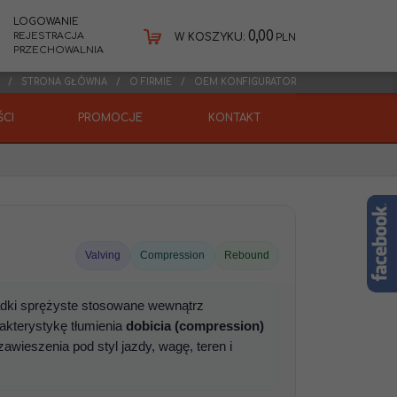
LOGOWANIE
0,00
REJESTRACJA
W KOSZYKU:
PLN
PRZECHOWALNIA
STRONA GŁÓWNA
O FIRMIE
OEM KONFIGURATOR
CI
PROMOCJE
KONTAKT
Valving
Compression
Rebound
adki sprężyste stosowane wewnątrz
akterystykę tłumienia
dobicia (compression)
awieszenia pod styl jazdy, wagę, teren i