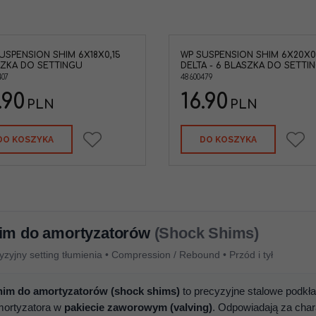
USPENSION SHIM 6X18X0,15
WP SUSPENSION SHIM 6X20X0,
ZKA DO SETTINGU
DELTA - 6 BLASZKA DO SETTI
407
48600479
.90
16.90
PLN
PLN
DO KOSZYKA
DO KOSZYKA
im do amortyzatorów
(Shock Shims)
yzyjny setting tłumienia • Compression / Rebound • Przód i tył
him do amortyzatorów (shock shims)
to precyzyjne stalowe podkł
mortyzatora w
pakiecie zaworowym (valving)
. Odpowiadają za char