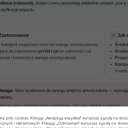
dbicia (rebound)
, dzięki czemu pozwalają dokładnie ustawić pracę z
dyfikacje pojazdu.
Zastosowanie
📏
Jak 
j kategorii znajdziesz shim do setingu amortyzatorów
Średni
jące do zastosowań
przód i tył
(w zależności od
Grubo
arów i konstrukcji danego amortyzatora).
Przez
Kompa
model
Uwaga:
Shim to element do tuningu wnętrza amortyzatora — wymaga
pakietu.
Jeśli nie masz doświadczenia z valvingiem, zalecamy montaż w serwisie.
my pliki cookies. Klikając „Akceptuję wszystkie” wyrażasz zgodę na sto
tycznych i reklamowych. Klikając „Odmawiam” wyrażasz zgodę na stoso