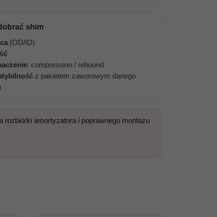
dobrać shim
ca
(OD/ID)
ść
naczenie
: compression / rebound
tybilność
z pakietem zaworowym danego
u
 rozbiórki amortyzatora i poprawnego montażu