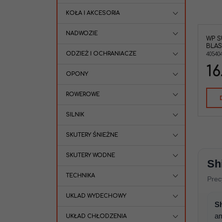
KOŁA I AKCESORIA
NADWOZIE
WP S
BLAS
ODZIEŻ I OCHRANIACZE
40540
16
OPONY
ROWEROWE
SILNIK
SKUTERY ŚNIEŻNE
SKUTERY WODNE
Sh
TECHNIKA
Prec
UKLAD WYDECHOWY
S
a
UKŁAD CHŁODZENIA