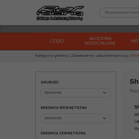
AKCESORIA
CZĘŚCI
MO
MOTOCYKLOWE
Kategoria główna
/
Zawieszenie i układ kierowniczy
/
Shi
Sh
GRUBOŚĆ
Prec
S
ŚREDNICA WEWNĘTRZNA
a
i
o
mo
ŚREDNICA ZEWNĘTRZNA