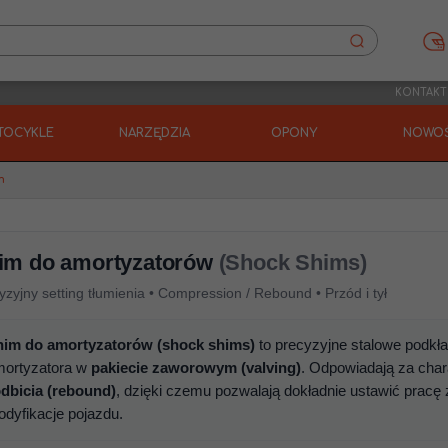
KONTAKT
TOCYKLE
NARZĘDZIA
OPONY
NOWOŚ
m
im do amortyzatorów
(Shock Shims)
yzyjny setting tłumienia • Compression / Rebound • Przód i tył
him do amortyzatorów (shock shims)
to precyzyjne stalowe podkł
mortyzatora w
pakiecie zaworowym (valving)
. Odpowiadają za char
dbicia (rebound)
, dzięki czemu pozwalają dokładnie ustawić pracę z
dyfikacje pojazdu.