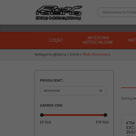
AKCESORIA
CZĘŚCI
MO
MOTOCYKLOWE
Kategoria główna
/
Silnik
/
Wałki Balansera
PRODUCENT
:
Sortuj 
ZAKRES CEN
:
29
979
PLN
PLN
KTM 
KTM 77236076000 Tryb wałka
EXC-
balansera / dolna zębatka
250/
rozrządu EXC-F250 XCF-W250 '14-16