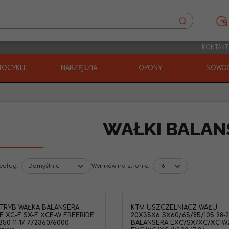
KONTAKT
TOCYKLE
NARZĘDZIA
OPONY
NOWOŚ
WAŁKI BALAN
według
:
Wyników na stronie
:
TRYB WAŁKA BALANSERA
KTM USZCZELNIACZ WAŁU
KTM 47030076100 Uszczelniacz wału
Tryb balansera Pol
F XC-F SX-F XCF-W FREERIDE
20X35X6 SX60/65/85/105 98-
korbowego 20x35x6 BTSL SX60 '98-00
550 '09-14 3090107 3090
350 11-17 77236076000
BALANSERA EXC/SX/XC/XC-W
SX65 '98-24 SX85 '04-20 SX105 '04-11