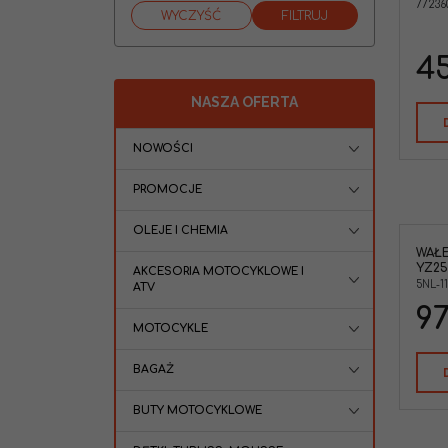
77236
SX-F250 XC-F250 '13-15 EXC-F350
XCF-W350 '12-16 SX-F350 XC-F350 '11-
15 FREERIDE 350 '12-17
Marka pojazdu
:
KTM
45
NASZA OFERTA
NOWOŚCI
PROMOCJE
OLEJE I CHEMIA
WAŁE
Wałek balansera Yamaha YZ250F
YZ250
WR250F
AKCESORIA MOTOCYKLOWE I
5NL-11
ATV
97
MOTOCYKLE
BAGAŻ
BUTY MOTOCYKLOWE