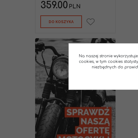
359.00
PLN
DO KOSZYKA
Na naszej stronie wykorzystuje
cookies, w tym cookies statys
niezbędnych do prawidło