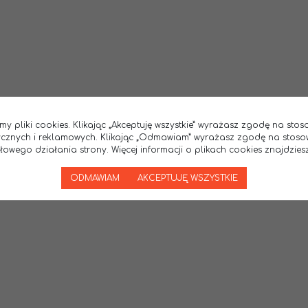
my pliki cookies. Klikając „Akceptuję wszystkie” wyrażasz zgodę na sto
tycznych i reklamowych. Klikając „Odmawiam” wyrażasz zgodę na stoso
wego działania strony. Więcej informacji o plikach cookies znajdziesz
ODMAWIAM
AKCEPTUJĘ WSZYSTKIE