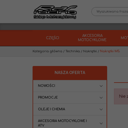
AKCESORIA
CZĘŚCI
MO
MOTOCYKLOWE
Kategoria główna
/
Technika
/
Nakrętki
/
Nakrętki M5
NASZA OFERTA
NOWOŚCI
Nie 
PROMOCJE
OLEJE I CHEMIA
AKCESORIA MOTOCYKLOWE I
ATV