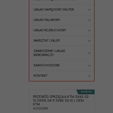
UKŁAD NAPĘDOWY SKUTER
UKŁAD PALIWOWY
UKŁAD ROZRUCHOWY
WARSZTAT I SKLEP
ZAWIESZENIE I UKŁAD
KIEROWNICZY
SAMOCHODOWE
KONTAKT
NOWOŚĆ
PRZEWÓD SPRZĘGŁA KTM SX65 02-
13 SX105 04-11 SX85 03–12 | OEM
KTM
46132063000