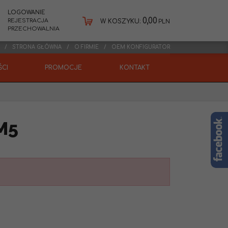
LOGOWANIE
0,00
REJESTRACJA
W KOSZYKU:
PLN
PRZECHOWALNIA
STRONA GŁÓWNA
O FIRMIE
OEM KONFIGURATOR
CI
PROMOCJE
KONTAKT
M5