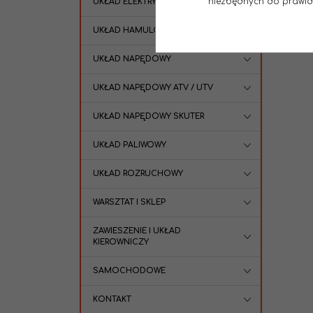
niezbędnych do prawidło
UKŁAD ELEKTRYCZNY
UKŁAD HAMULCOWY
UKŁAD NAPĘDOWY
UKŁAD NAPĘDOWY ATV / UTV
UKŁAD NAPĘDOWY SKUTER
UKŁAD PALIWOWY
UKŁAD ROZRUCHOWY
WARSZTAT I SKLEP
ZAWIESZENIE I UKŁAD
KIEROWNICZY
SAMOCHODOWE
KONTAKT