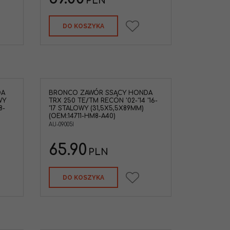
PLN
DO KOSZYKA
DA
BRONCO ZAWÓR SSĄCY HONDA
WY
TRX 250 TE/TM RECON '02-'14 '16-
8-
'17 STALOWY (31,5X5,5X89MM)
(OEM:14711-HM8-A40)
AU-09005I
65.90
PLN
DO KOSZYKA