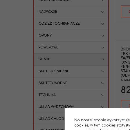
NADWOZIE
ODZIEŻ I OCHRANIACZE
OPONY
ROWEROWE
BRO
TRX 
FA/F
SILNIK
'09-'
FE/F
STAL
SKUTERY ŚNIEŻNE
(OEM
AU-090
SKUTERY WODNE
82
TECHNIKA
UKLAD WYDECHOWY
UKŁAD CHŁODZENIA
Na naszej stronie wykorzystuje
cookies, w tym cookies statys