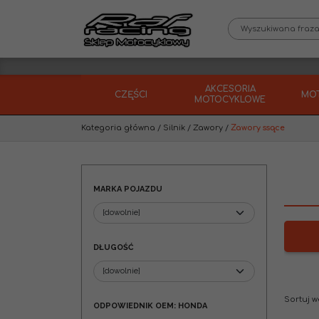
AKCESORIA
CZĘŚCI
MO
MOTOCYKLOWE
Kategoria główna
/
Silnik
/
Zawory
/
Zawory ssące
MARKA POJAZDU
DŁUGOŚĆ
Sortuj 
ODPOWIEDNIK OEM: HONDA