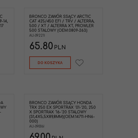
C
BRONCO ZAWÓR SSĄCY ARCTIC
9-14,
CAT 425/450 EFI / TRV / ALTERRA,
17
500 / XT / ALTERRA XT, PROWLER
500 STALOWY (OEM:0809-263)
AU-09221I
65.80
PLN
DO KOSZYKA
DA
BRONCO ZAWÓR SSĄCY HONDA
OWY
TRX 250 EX SPORTRAX '01-'20, 250
-
X SPORTRAX '16-'20 STALOWY
(31,4X5,5X89,8MM)(OEM:14711-HN6-
000)
AU-09006I
69.00