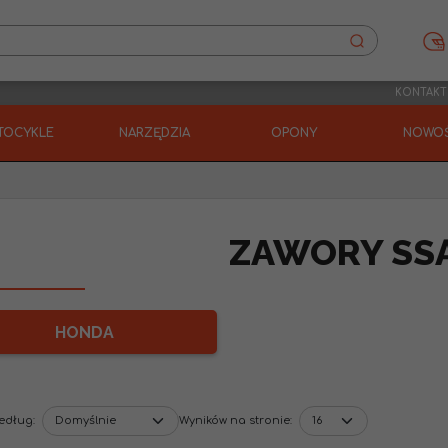
KONTAKT
TOCYKLE
NARZĘDZIA
OPONY
NOWOŚ
ZAWORY SS
HONDA
według
:
Wyników na stronie
: