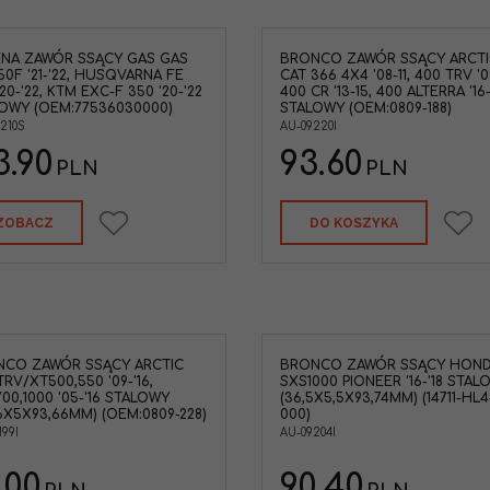
NA ZAWÓR SSĄCY GAS GAS
BRONCO ZAWÓR SSĄCY ARCTI
50F '21-'22, HUSQVARNA FE
CAT 366 4X4 '08-11, 400 TRV '0
20-'22, KTM EXC-F 350 '20-'22
400 CR '13-15, 400 ALTERRA '16-
OWY (OEM:77536030000)
STALOWY (OEM:0809-188)
0210S
AU-09220I
3.90
93.60
PLN
PLN
ZOBACZ
DO KOSZYKA
CO ZAWÓR SSĄCY ARCTIC
BRONCO ZAWÓR SSĄCY HON
TRV/XT500,550 '09-'16,
SXS1000 PIONEER '16-'18 STAL
700,1000 '05-'16 STALOWY
(36,5X5,5X93,74MM) (14711-HL4
56X5X93,66MM) (OEM:0809-228)
000)
199I
AU-09204I
.00
90.40