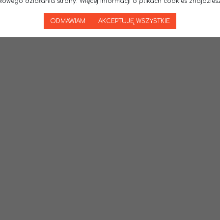
wego działania strony. Więcej informacji o plikach cookies znajdziesz
1
2
3
4
...
24
ODMAWIAM
AKCEPTUJĘ WSZYSTKIE