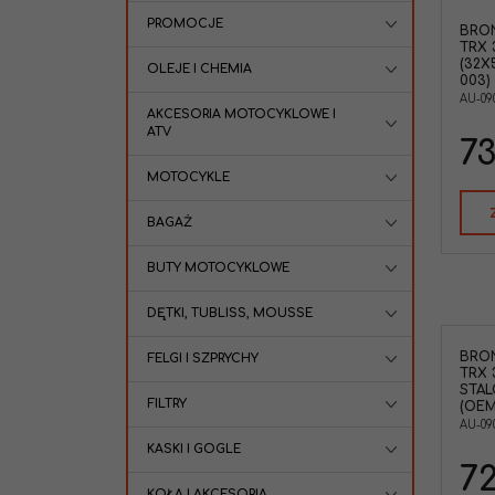
PROMOCJE
BRO
TRX 
(32X
OLEJE I CHEMIA
003)
AU-09
AKCESORIA MOTOCYKLOWE I
ATV
73
MOTOCYKLE
BAGAŻ
BUTY MOTOCYKLOWE
DĘTKI, TUBLISS, MOUSSE
BRO
FELGI I SZPRYCHY
TRX 
STAL
FILTRY
(OEM
AU-09
KASKI I GOGLE
72
KOŁA I AKCESORIA