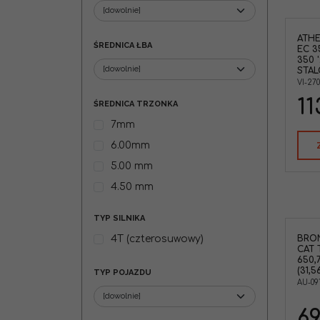
ATHE
ŚREDNICA ŁBA
EC 3
350 '
STAL
VI-27
11
ŚREDNICA TRZONKA
7mm
6.00mm
5.00 mm
4.50 mm
TYP SILNIKA
4T (czterosuwowy)
BRON
CAT 
650,
(31,
TYP POJAZDU
AU-09
69