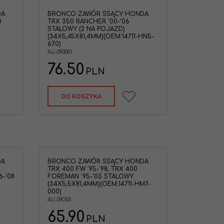
DA
BRONCO ZAWÓR SSĄCY HONDA
0
TRX 350 RANCHER '00-'06
STALOWY (2 NA POJAZD)
(34X5,45X81,4MM)(OEM:14711-HN5-
670)
AU-09009I
76.50
PLN
DO KOSZYKA
DA
BRONCO ZAWÓR SSĄCY HONDA
TRX 400 FW '95-'98, TRX 400
6-'08
FOREMAN '95-'03 STALOWY
(34X5,5X81,4MM)(OEM:14711-HM7-
000)
AU-09010I
65.90
PLN