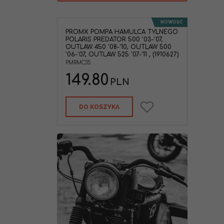
NOWOŚĆ
PROMX POMPA HAMULCA TYLNEGO
POLARIS PREDATOR 500 '03-'07,
OUTLAW 450 '08-'10, OUTLAW 500
'06-'07, OUTLAW 525 '07-'11 , (1910627)
PMRMC35
149.80
PLN
DO KOSZYKA