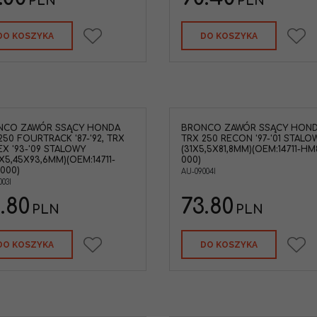
PLN
PLN
DO KOSZYKA
DO KOSZYKA
NCO ZAWÓR SSĄCY HONDA
BRONCO ZAWÓR SSĄCY HON
250 FOURTRACK '87-'92, TRX
TRX 250 RECON '97-'01 STALO
EX '93-'09 STALOWY
(31X5,5X81,8MM)(OEM:14711-HM
5X5,45X93,6MM)(OEM:14711-
000)
000)
AU-09004I
03I
.80
73.80
PLN
PLN
DO KOSZYKA
DO KOSZYKA