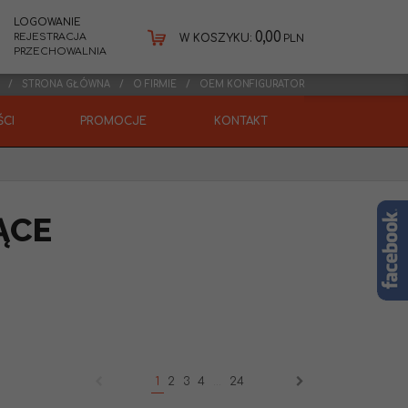
LOGOWANIE
0,00
REJESTRACJA
W KOSZYKU:
PLN
PRZECHOWALNIA
STRONA GŁÓWNA
O FIRMIE
OEM KONFIGURATOR
CI
PROMOCJE
KONTAKT
ĄCE
1
2
3
4
...
24