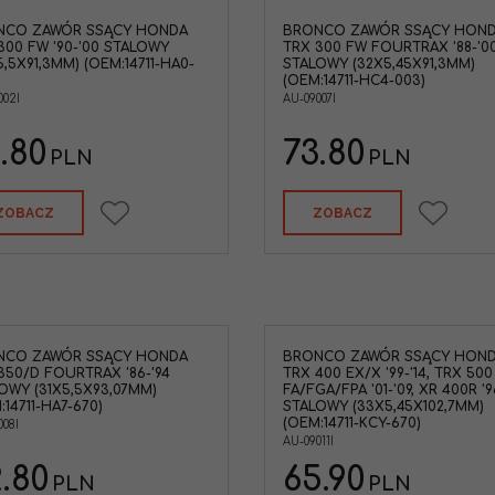
NCO ZAWÓR SSĄCY HONDA
BRONCO ZAWÓR SSĄCY HON
300 FW '90-'00 STALOWY
TRX 300 FW FOURTRAX '88-'0
5,5X91,3MM) (OEM:14711-HA0-
STALOWY (32X5,45X91,3MM)
(OEM:14711-HC4-003)
002I
AU-09007I
.80
73.80
PLN
PLN
ZOBACZ
ZOBACZ
NCO ZAWÓR SSĄCY HONDA
BRONCO ZAWÓR SSĄCY HON
350/D FOURTRAX '86-'94
TRX 400 EX/X '99-'14, TRX 500
OWY (31X5,5X93,07MM)
FA/FGA/FPA '01-'09, XR 400R '9
:14711-HA7-670)
STALOWY (33X5,45X102,7MM)
(OEM:14711-KCY-670)
008I
AU-09011I
.80
65.90
PLN
PLN