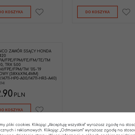
DO KOSZYKA
DO KOSZYKA
NCO ZAWÓR SSĄCY HONDA
420
PA/FPE/FPM/FE/FM/TE/TM
20, TRX 500
M/FPE/FPM/TM '05-'19
OWY (38X6X94,4MM)
:14711-HP0-A00/14711-HR3-A40)
14I
.90
PLN
DO KOSZYKA
my pliki cookies. Klikając „Akceptuję wszystkie” wyrażasz zgodę na sto
tycznych i reklamowych. Klikając „Odmawiam” wyrażasz zgodę na stoso