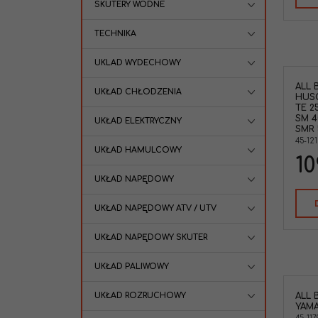
SKUTERY WODNE
TECHNIKA
UKLAD WYDECHOWY
ALL 
UKŁAD CHŁODZENIA
HUSQ
TE 25
SM 40
UKŁAD ELEKTRYCZNY
SMR 
45-121
UKŁAD HAMULCOWY
10
UKŁAD NAPĘDOWY
UKŁAD NAPĘDOWY ATV / UTV
UKŁAD NAPĘDOWY SKUTER
UKŁAD PALIWOWY
UKŁAD ROZRUCHOWY
ALL 
YAMA