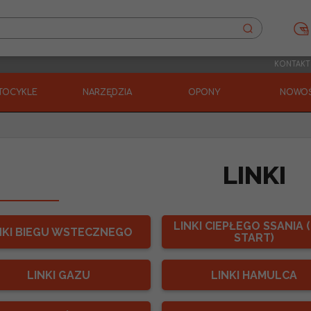
KONTAKT
TOCYKLE
NARZĘDZIA
OPONY
NOWOŚ
LINKI
LINKI CIEPŁEGO SSANIA 
NKI BIEGU WSTECZNEGO
START)
LINKI GAZU
LINKI HAMULCA