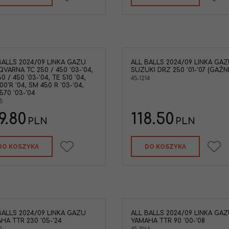
BALLS 2024/09 LINKA GAZU
ALL BALLS 2024/09 LINKA GA
VARNA TC 250 / 450 '03-'04,
SUZUKI DRZ 250 '01-'07 (GAŹNI
0 / 450 '03-'04, TE 510 '04,
45-1214
0'R '04, SM 450 R '03-'04,
570 '03-'04
5
9.80
118.50
PLN
PLN
DO KOSZYKA
DO KOSZYKA
BALLS 2024/09 LINKA GAZU
ALL BALLS 2024/09 LINKA GA
HA TTR 230 '05-'24
YAMAHA TTR 90 '00-'08