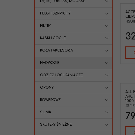
DĘTKI, TUBLISS, MOUSSE
ACCE
Accel HSC01RD końcówka linki
FELGI I SZPRYCHY
CIEP
ciepłego ssania czerwona
YZ250/450 WR250450 KX250F KX450F
HSC0
FILTRY
RMZ250 RMZ450 CRF250 CRF450
SXF250 SXF450
32
Typ Pojazdu
:
Cross /
KASKI I GOGLE
MX,Motocykl,Enduro
Marka pojazdu
:
KOŁA I AKCESORIA
KTM,SUZUKI,HONDA,KAWASAKI,YAM
AHA
NADWOZIE
ODZIEŻ I OCHRANIACZE
OPONY
ALL 
ARCT
ROWEROWE
1000
45-116
SILNIK
79
SKUTERY ŚNIEŻNE