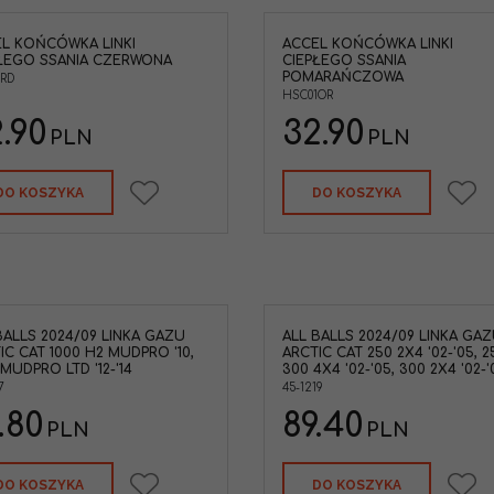
L KOŃCÓWKA LINKI
ACCEL KOŃCÓWKA LINKI
Accel HSC01OR końcówka linki
Accel Zestaw naprawc
ŁEGO SSANIA CZERWONA
CIEPŁEGO SSANIA
ciepłego ssania pomarańczowa
sprzęgła
POMARAŃCZOWA
1RD
YZ250/450 WR250450 KX250F KX450F
HSC01OR
RMZ250 RMZ450 CRF250 CRF450
SXF250 SXF450
.90
32.90
PLN
PLN
Typ Pojazdu
:
Cross /
MX,Motocykl,Enduro
Marka pojazdu
:
KTM,SUZUKI,HONDA,KAWASAKI,YAM
DO KOSZYKA
DO KOSZYKA
AHA
BALLS 2024/09 LINKA GAZU
ALL BALLS 2024/09 LINKA GA
IC CAT 1000 H2 MUDPRO '10,
ARCTIC CAT 250 2X4 '02-'05, 2
 MUDPRO LTD '12-'14
300 4X4 '02-'05, 300 2X4 '02-'
7
45-1219
.80
89.40
PLN
PLN
DO KOSZYKA
DO KOSZYKA