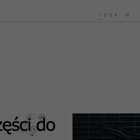
1
2
3
4
...
81