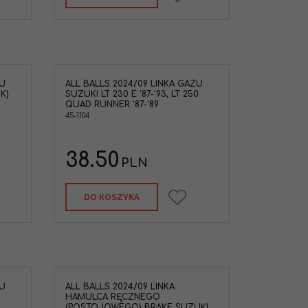
ZU
ALL BALLS 2024/09 LINKA GAZU
K)
SUZUKI LT 230 E '87-'93, LT 250
QUAD RUNNER '87-'89
45-1104
38.50
PLN
DO KOSZYKA
ZU
ALL BALLS 2024/09 LINKA
HAMULCA RĘCZNEGO
(POSTOJOWEGO) BRAKE SUZUKI