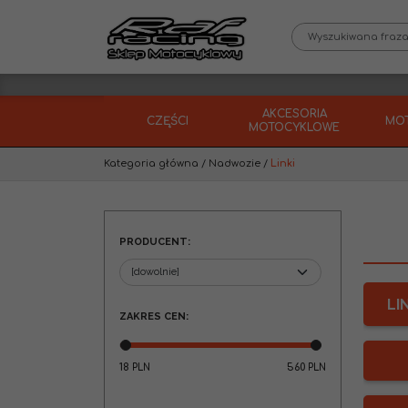
AKCESORIA
CZĘŚCI
MO
MOTOCYKLOWE
Kategoria główna
/
Nadwozie
/
Linki
PRODUCENT
:
LI
ZAKRES CEN
:
18
560
PLN
PLN