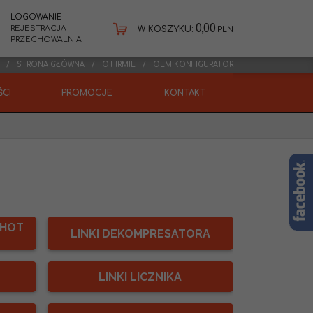
LOGOWANIE
0,00
REJESTRACJA
W KOSZYKU:
PLN
PRZECHOWALNIA
STRONA GŁÓWNA
O FIRMIE
OEM KONFIGURATOR
CI
PROMOCJE
KONTAKT
(HOT
LINKI DEKOMPRESATORA
LINKI LICZNIKA