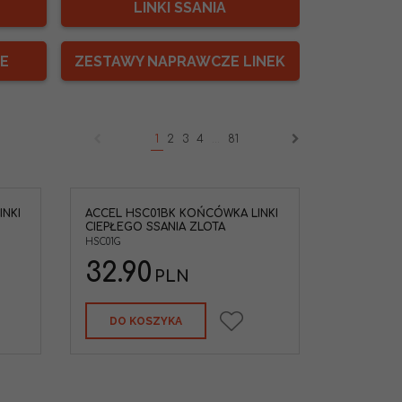
LINKI SSANIA
E
ZESTAWY NAPRAWCZE LINEK
1
2
3
4
...
81
NKI
ACCEL HSC01BK KOŃCÓWKA LINKI
ka linki
CIEPŁEGO SSANIA ZLOTA
ta YZ250/450
450F RMZ250
HSC01G
50 SXF250
32.90
PLN
DO KOSZYKA
KAWASAKI,YAM