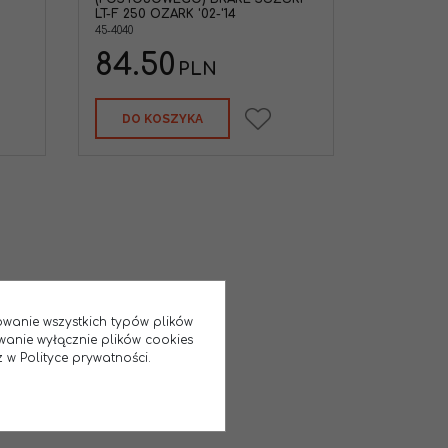
LT-F 250 OZARK '02-'14
45-4040
84.50
PLN
DO KOSZYKA
sowanie wszystkich typów plików
wanie wyłącznie plików cookies
 w Polityce prywatności.