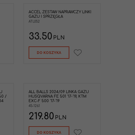
ACCEL ZESTAW NAPRAWCZY LINKI
zy linki gazu i
GAZU I SPRZĘGŁA
ATL052
33.50
PLN
DO KOSZYKA
ZU
ALL BALLS 2024/09 LINKA GAZU
50 /
HUSQVARNA FE 501 '17-'19, KTM
04
EXC-F 500 '17-'19
45-1261
219.80
PLN
DO KOSZYKA