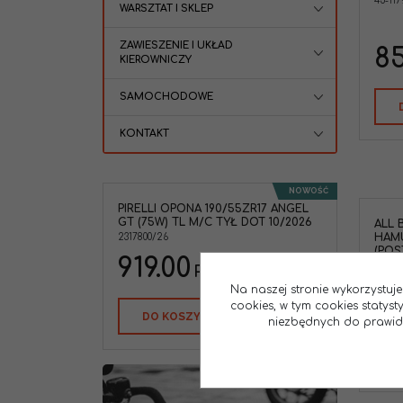
45-117
WARSZTAT I SKLEP
ZAWIESZENIE I UKŁAD
85
KIEROWNICZY
SAMOCHODOWE
KONTAKT
NOWOŚĆ
PIRELLI OPONA 190/55ZR17 ANGEL
GT (75W) TL M/C TYŁ DOT 10/2026
ALL 
HAM
2317800/26
(POS
919.00
'85-'
PLN
45-40
Na naszej stronie wykorzystuje
84
cookies, w tym cookies statys
DO KOSZYKA
niezbędnych do prawidło