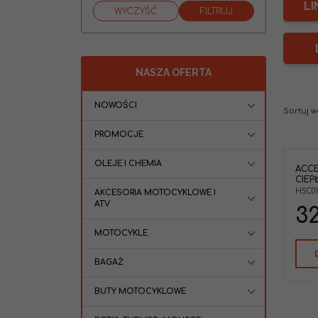
LI
NASZA OFERTA
NOWOŚCI
Sortuj 
PROMOCJE
OLEJE I CHEMIA
ACCE
Accel HSC01BK końcówka linki
CIEP
ciepłego ssania czarna YZ250/450
WR250450 KX250F KX450F RMZ250
HSC0
AKCESORIA MOTOCYKLOWE I
RMZ450 CRF250 CRF450 SXF250
ATV
32
SXF450
Typ Pojazdu
:
Cross /
MOTOCYKLE
MX,Motocykl,Enduro
Marka pojazdu
:
BAGAŻ
KTM,SUZUKI,HONDA,KAWASAKI,YAM
AHA
BUTY MOTOCYKLOWE