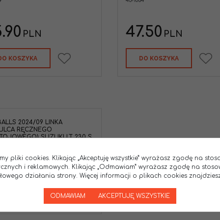
9
45-1064
.90
47.50
PLN
PLN
DO KOSZYKA
DO KOSZYKA
BALLS 2024/09 LINKA
ULCA RĘCZNEGO
TOJOWEGO) SUZUKI LT 230 S
90, LT-R 250 '85-'92
39
my pliki cookies. Klikając „Akceptuję wszystkie” wyrażasz zgodę na sto
.90
tycznych i reklamowych. Klikając „Odmawiam” wyrażasz zgodę na stoso
PLN
wego działania strony. Więcej informacji o plikach cookies znajdziesz
DO KOSZYKA
ODMAWIAM
AKCEPTUJĘ WSZYSTKIE