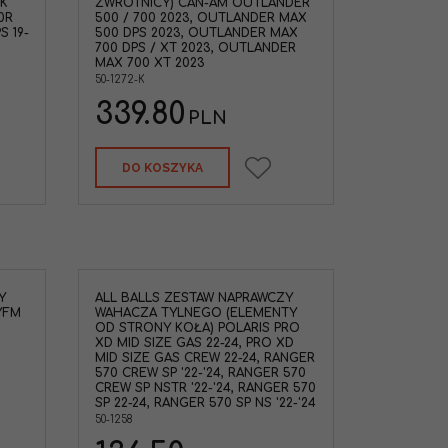
K
ZWROTNICY) CAN-AM OUTLANDER
0R
500 / 700 2023, OUTLANDER MAX
S 19-
500 DPS 2023, OUTLANDER MAX
700 DPS / XT 2023, OUTLANDER
MAX 700 XT 2023
50-1272-K
339.80
PLN
DO KOSZYKA
Y
ALL BALLS ZESTAW NAPRAWCZY
YFM
WAHACZA TYLNEGO (ELEMENTY
OD STRONY KOŁA) POLARIS PRO
XD MID SIZE GAS 22-24, PRO XD
MID SIZE GAS CREW 22-24, RANGER
570 CREW SP '22-'24, RANGER 570
CREW SP NSTR '22-'24, RANGER 570
SP 22-24, RANGER 570 SP NS '22-'24
50-1258