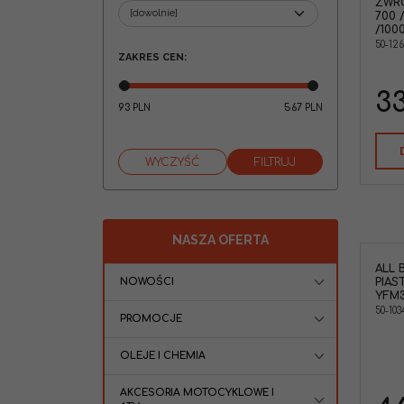
ZWR
700 
/100
50-12
ZAKRES CEN
:
3
93
567
PLN
PLN
NASZA OFERTA
ALL 
All Balls 50-1034 Zestaw naprawczy
NOWOŚCI
PIAS
piasty i wahaczy tył Yamaha
YFM3
YFM350 YFM400 YFM450 YFM550
50-103
YFM600 YFM660 YFM700
PROMOCJE
Marka pojazdu
:
YAMAHA
OLEJE I CHEMIA
AKCESORIA MOTOCYKLOWE I