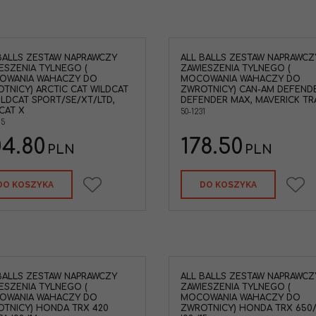
BALLS ZESTAW NAPRAWCZY
ALL BALLS ZESTAW NAPRAWCZ
All Balls tulejki piasty Can Am
ESZENIA TYLNEGO (
ZAWIESZENIA TYLNEGO (
Maverick Defender Traxter
OWANIA WAHACZY DO
MOCOWANIA WAHACZY DO
Marka pojazdu
:
CAN-AM
TNICY) ARCTIC CAT WILDCAT
ZWROTNICY) CAN-AM DEFENDE
WILDCAT SPORT/SE/XT/LTD,
DEFENDER MAX, MAVERICK TRA
CAT X
50-1231
25
04.80
178.50
PLN
PLN
DO KOSZYKA
DO KOSZYKA
BALLS ZESTAW NAPRAWCZY
ALL BALLS ZESTAW NAPRAWCZ
ESZENIA TYLNEGO (
ZAWIESZENIA TYLNEGO (
OWANIA WAHACZY DO
MOCOWANIA WAHACZY DO
TNICY) HONDA TRX 420
ZWROTNICY) HONDA TRX 650