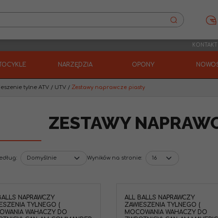
KONTAKT
TOCYKLE
NARZĘDZIA
OPONY
NOWOŚ
eszenie tylne ATV / UTV
/
Zestawy naprawcze piasty
ZESTAWY NAPRAWC
według
:
Wyników na stronie
:
BALLS NAPRAWCZY
ALL BALLS NAPRAWCZY
ESZENIA TYLNEGO (
ZAWIESZENIA TYLNEGO (
OWANIA WAHACZY DO
MOCOWANIA WAHACZY DO