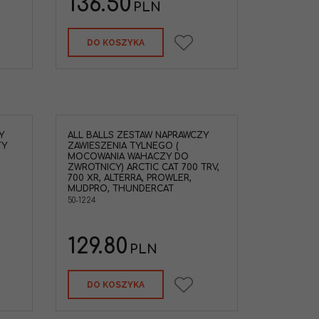
136.50
PLN
DO KOSZYKA
Y
ALL BALLS ZESTAW NAPRAWCZY
TY
ZAWIESZENIA TYLNEGO (
MOCOWANIA WAHACZY DO
ZWROTNICY) ARCTIC CAT 700 TRV,
700 XR, ALTERRA, PROWLER,
MUDPRO, THUNDERCAT
50-1224
129.80
PLN
DO KOSZYKA