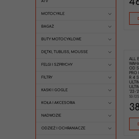
4
ATV
MOTOCYKLE
BAGAŻ
BUTY MOTOCYKLOWE
DĘTKI, TUBLISS, MOUSSE
ALL 
WAH
FELGI I SZPRYCHY
OD S
PRO 
FILTRY
R 4 
ULTI
ULTI
KASKI I GOGLE
'22-'
50-12
KOŁA I AKCESORIA
38
NADWOZIE
ODZIEŻ I OCHRANIACZE