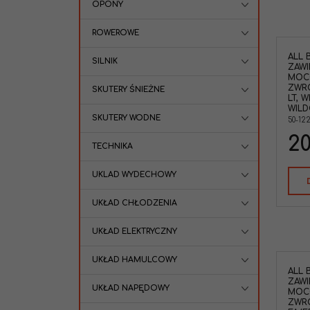
OPONY
ROWEROWE
ALL 
SILNIK
ZAWI
MOC
ZWRO
SKUTERY ŚNIEŻNE
LT, 
WILD
SKUTERY WODNE
50-12
2
TECHNIKA
UKLAD WYDECHOWY
UKŁAD CHŁODZENIA
UKŁAD ELEKTRYCZNY
UKŁAD HAMULCOWY
ALL 
ZAWI
UKŁAD NAPĘDOWY
MOC
ZWRO