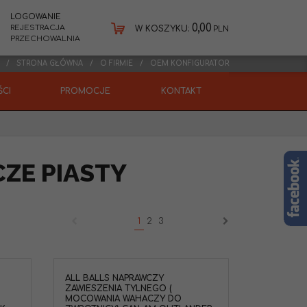
LOGOWANIE
0,00
REJESTRACJA
W KOSZYKU:
PLN
PRZECHOWALNIA
STRONA GŁÓWNA
O FIRMIE
OEM KONFIGURATOR
CI
PROMOCJE
KONTAKT
ZE PIASTY
1
2
3
ALL BALLS NAPRAWCZY
ZAWIESZENIA TYLNEGO (
MOCOWANIA WAHACZY DO