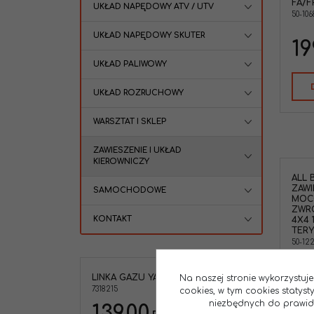
FA/FP
UKŁAD NAPĘDOWY ATV / UTV
50-106
UKŁAD NAPĘDOWY SKUTER
19
UKŁAD PALIWOWY
UKŁAD ROZRUCHOWY
WARSZTAT I SKLEP
ZAWIESZENIE I UKŁAD
KIEROWNICZY
ALL 
ZAWI
SAMOCHODOWE
MOC
ZWRO
KONTAKT
4X4 1
TERY
50-12
17
NOWOŚĆ
LINKA GAZU YAMAHA FZ1 06-15
Na naszej stronie wykorzystuje
7318215
cookies, w tym cookies statys
niezbędnych do prawidło
139.00