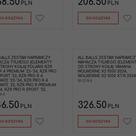
68.50
206.50
PLN
PLN
DO KOSZYKA
DO KOSZYKA
BALLS ZESTAW NAPRAWCZY
ALL BALLS ZESTAW NAPRAWCZ
ACZA TYLNEGO (ELEMENTY
WAHACZA TYLNEGO (ELEMEN
TRONY KOŁA) POLARIS RZR
OD STRONY KOŁA) YAMAHA
R 4 PREMIUM '22-'24, RZR PRO
WOLWERINE X2 1000 2024,
SPORT '22, RZR PRO R 4
WOLWERINE X2 1000 XT-R 2024
MATE '22-'24, RZR PRO R 4
50-1274-K
MATE '22, RZR PRO R PREMIUM
24, RZR PRO R SPORT '22,
59-K
6.50
326.50
PLN
PLN
DO KOSZYKA
DO KOSZYKA