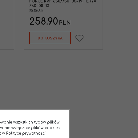
FORCE KVF 650/750 '05-'19, TERYX
750 '08-'13
50-1043-K
258.90
PLN
DO KOSZYKA
sowanie wszystkich typów plików
wanie wyłącznie plików cookies
 w Polityce prywatności.