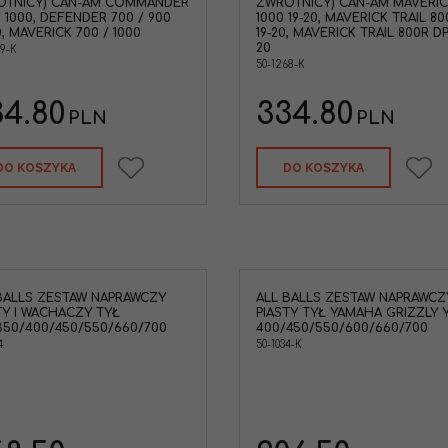
OTNICY) CAN-AM COMMANDER
ZWROTNICY) CAN-AM MAVERIC
/ 1000, DEFENDER 700 / 900
1000 19-20, MAVERICK TRAIL 80
0, MAVERICK 700 / 1000
19-20, MAVERICK TRAIL 800R DP
20
69-K
50-1268-K
34.80
334.80
PLN
PLN
DO KOSZYKA
DO KOSZYKA
BALLS ZESTAW NAPRAWCZY
ALL BALLS ZESTAW NAPRAWCZ
All Balls 50-1034-K Zestaw naprawczy
TY I WACHACZY TYŁ
PIASTY TYŁ YAMAHA GRIZZLY 
tulei piasty tylnej Yamaha YFM350
50/400/450/550/660/700
400/450/550/600/660/700
YFM400 YFM450 YFM550 YFM600
4
50-1034-K
YFM660 YFM700
Marka pojazdu
:
YAMAHA