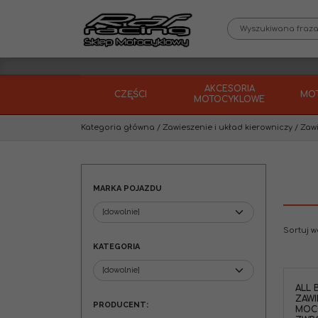
AKCESORIA
CZĘŚCI
MO
MOTOCYKLOWE
Kategoria główna
/
Zawieszenie i układ kierowniczy
/
Zawi
MARKA POJAZDU
Sortuj 
KATEGORIA
ALL 
ZAWI
PRODUCENT
:
MOC