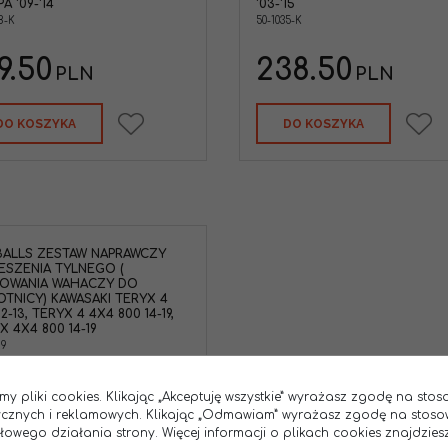
A '09-'14
'03-'15
8-K
50-1035-K
9.50
238.50
PLN
PLN
DO KOSZYKA
DO KOSZYKA
BALLS ZESTAW NAPRAWCZY
ESZENIA TYLNEGO (
OWANIA WAHACZY DO
TNICY) KAWASAKI TERYX 4
2-13, TERYX 4 4X4 800 14-19,
X 4X4 800 14-19
29
6.50
PLN
my pliki cookies. Klikając „Akceptuję wszystkie” wyrażasz zgodę na sto
tycznych i reklamowych. Klikając „Odmawiam” wyrażasz zgodę na stoso
wego działania strony. Więcej informacji o plikach cookies znajdziesz
ZOBACZ