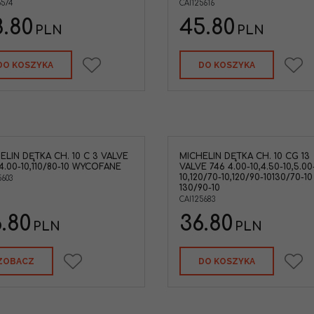
5574
CAI125616
.80
45.80
PLN
PLN
DO KOSZYKA
DO KOSZYKA
ELIN DĘTKA CH. 10 C 3 VALVE
MICHELIN DĘTKA CH. 10 CG 13
 4.00-10,110/80-10 WYCOFANE
VALVE 746 4.00-10,4.50-10,5.00
10,120/70-10,120/90-10130/70-10 
5603
130/90-10
CAI125683
.80
36.80
PLN
PLN
ZOBACZ
DO KOSZYKA