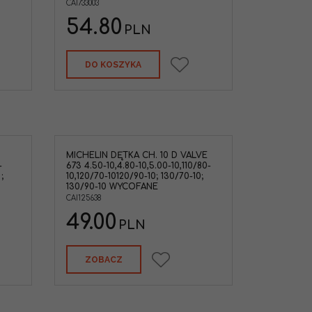
CAI733003
54.80
PLN
DO KOSZYKA
MICHELIN DĘTKA CH. 10 D VALVE
-
673 4.50-10,4.80-10,5.00-10,110/80-
;
10,120/70-10120/90-10; 130/70-10;
130/90-10 WYCOFANE
CAI125638
49.00
PLN
ZOBACZ