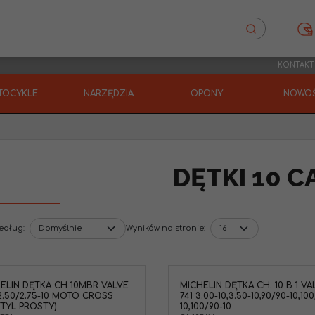
KONTAKT
TOCYKLE
NARZĘDZIA
OPONY
NOWOŚ
DĘTKI 10 C
według
:
Wyników na stronie
:
ELIN DĘTKA CH 10MBR VALVE
MICHELIN DĘTKA CH. 10 B 1 VA
2.50/2.75-10 MOTO CROSS
741 3.00-10,3.50-10,90/90-10,10
TYL PROSTY)
10,100/90-10