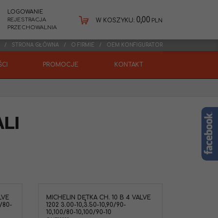
LOGOWANIE
0,00
REJESTRACJA
W KOSZYKU:
PLN
PRZECHOWALNIA
STRONA GŁÓWNA
O FIRMIE
OEM KONFIGURATOR
CI
PROMOCJE
KONTAKT
ALI
LVE
MICHELIN DĘTKA CH. 10 B 4 VALVE
0/80-
1202 3.00-10,3.50-10,90/90-
10,100/80-10,100/90-10