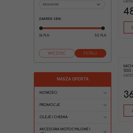
CAI15
48
ZAKRES CEN
:
36
55
PLN
PLN
MICH
1202
CAI12
NASZA OFERTA
36
NOWOŚCI
PROMOCJE
OLEJE I CHEMIA
AKCESORIA MOTOCYKLOWE I