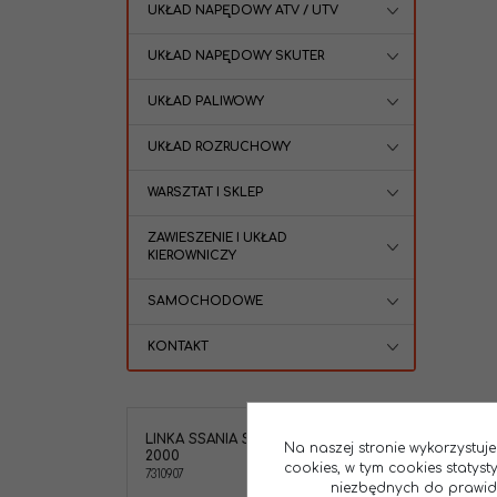
UKŁAD NAPĘDOWY ATV / UTV
UKŁAD NAPĘDOWY SKUTER
UKŁAD PALIWOWY
UKŁAD ROZRUCHOWY
WARSZTAT I SKLEP
ZAWIESZENIE I UKŁAD
KIEROWNICZY
SAMOCHODOWE
KONTAKT
NOWOŚĆ
LINKA SSANIA SUZUKI GSF1200 1996-
Na naszej stronie wykorzystuje
2000
cookies, w tym cookies statys
7310907
niezbędnych do prawidło