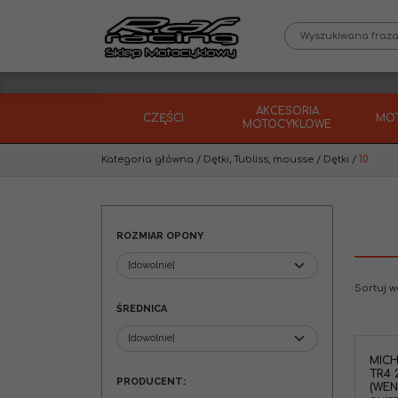
AKCESORIA
CZĘŚCI
MO
MOTOCYKLOWE
Kategoria główna
/
Dętki, Tubliss, mousse
/
Dętki
/
10
ROZMIAR OPONY
Sortuj 
ŚREDNICA
MICH
TR4 
PRODUCENT
:
(WEN