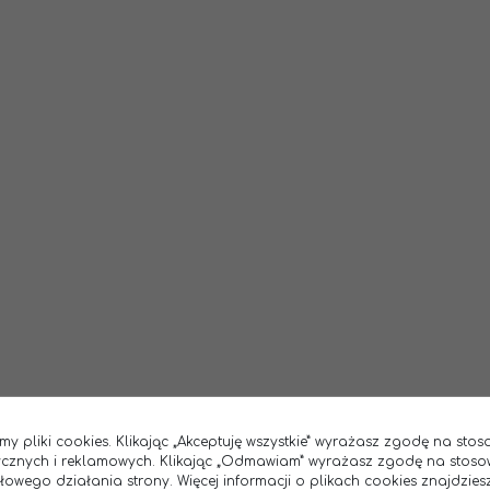
my pliki cookies. Klikając „Akceptuję wszystkie” wyrażasz zgodę na sto
tycznych i reklamowych. Klikając „Odmawiam” wyrażasz zgodę na stoso
wego działania strony. Więcej informacji o plikach cookies znajdziesz