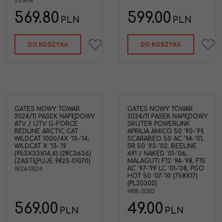
25-9018
569.80
599.00
PLN
PLN
DO KOSZYKA
DO KOSZYKA
GATES NOWY TOWAR
GATES NOWY TOWAR
2024/11 PASEK NAPĘDOWY
2024/11 PASEK NAPĘDOWY
ATV / UTV G-FORCE
SKUTER POWERLINK
REDLINE ARCTIC CAT
APRILIA AMICO 50 '90-'99,
WILDCAT 1000/4X '13-'14,
SCARABEO 50 AC '94-'01,
WILDCAT X '13-'19
SR 50 '93-'02, BEELINE
(953X33X14,4) (28C3636)
491 / NAKED '01-'06,
(ZASTĘPUJE 9823-01070)
MALAGUTI F12 '94-'98, F15
AC '97-'99 LC '01-'08, PGO
9824-01024
HOT 50 '07-'10 (758X17)
(PL20302)
9808-20302
569.00
49.00
PLN
PLN