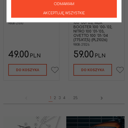
GATES NOWY TOWAR
GATES NOWY TOWAR
ODMAWIAM
2024/11 PASEK NAPĘDOWY
2024/11 PASEK NAPĘDOWY
SKUTER POWERLINK SYM
SKUTER POWERLINK
AKCEPTUJĘ WSZYSTKIE
MIO 100 '05-'14 (728X19)
YAMAHA AEROX 100 '00-
(PL21010)
'03, BWS 100 '99-'01, NEOS
100 '00-'03, MBK
9808-21010
BOOSTER 100 '00-'02,
NITRO 100 '01-'03,
OVETTO 100 '01-'04
(775X17,5) (PL21026)
9808-21026
49.00
59.00
PLN
PLN
DO KOSZYKA
DO KOSZYKA
1
2
3
4
...
25