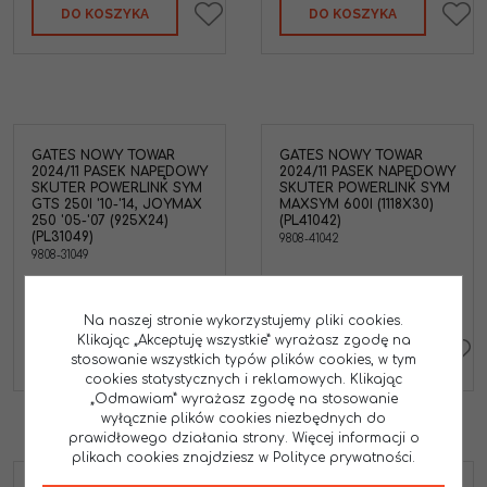
DO KOSZYKA
DO KOSZYKA
GATES NOWY TOWAR
GATES NOWY TOWAR
2024/11 PASEK NAPĘDOWY
2024/11 PASEK NAPĘDOWY
SKUTER POWERLINK SYM
SKUTER POWERLINK SYM
GTS 250I '10-'14, JOYMAX
MAXSYM 600I (1118X30)
250 '05-'07 (925X24)
(PL41042)
(PL31049)
9808-41042
9808-31049
99.00
279.00
PLN
PLN
Na naszej stronie wykorzystujemy pliki cookies.
Klikając „Akceptuję wszystkie” wyrażasz zgodę na
DO KOSZYKA
DO KOSZYKA
stosowanie wszystkich typów plików cookies, w tym
cookies statystycznych i reklamowych. Klikając
„Odmawiam” wyrażasz zgodę na stosowanie
wyłącznie plików cookies niezbędnych do
prawidłowego działania strony. Więcej informacji o
plikach cookies znajdziesz w Polityce prywatności.