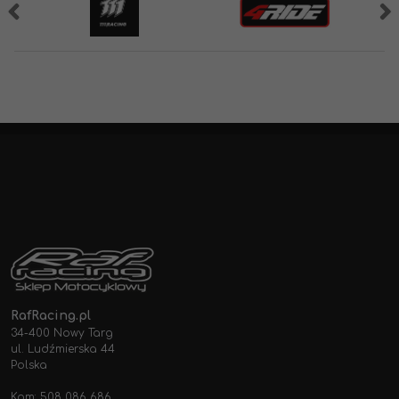
RafRacing.pl
34-400 Nowy Targ
ul. Ludźmierska 44
Polska
Kom: 508 086 686