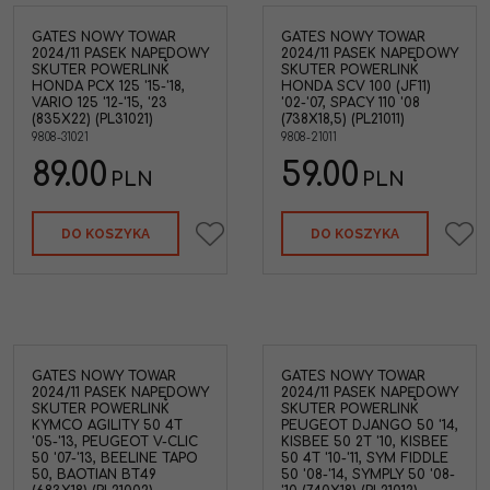
GATES NOWY TOWAR
GATES NOWY TOWAR
2024/11 PASEK NAPĘDOWY
2024/11 PASEK NAPĘDOWY
SKUTER POWERLINK
SKUTER POWERLINK
HONDA PCX 125 '15-'18,
HONDA SCV 100 (JF11)
VARIO 125 '12-'15, '23
'02-'07, SPACY 110 '08
(835X22) (PL31021)
(738X18,5) (PL21011)
9808-31021
9808-21011
89.00
59.00
PLN
PLN
DO KOSZYKA
DO KOSZYKA
GATES NOWY TOWAR
GATES NOWY TOWAR
2024/11 PASEK NAPĘDOWY
2024/11 PASEK NAPĘDOWY
SKUTER POWERLINK
SKUTER POWERLINK
KYMCO AGILITY 50 4T
PEUGEOT DJANGO 50 '14,
'05-'13, PEUGEOT V-CLIC
KISBEE 50 2T '10, KISBEE
50 '07-'13, BEELINE TAPO
50 4T '10-'11, SYM FIDDLE
50, BAOTIAN BT49
50 '08-'14, SYMPLY 50 '08-