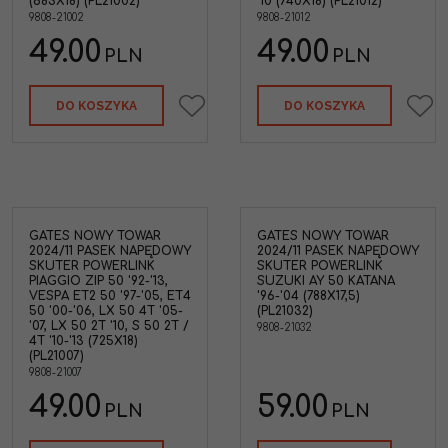
(683X18) (PL21002)
'10 (740X18) (PL21012)
9808-21002
9808-21012
49.00
49.00
PLN
PLN
DO KOSZYKA
DO KOSZYKA
GATES NOWY TOWAR
GATES NOWY TOWAR
2024/11 PASEK NAPĘDOWY
2024/11 PASEK NAPĘDOWY
SKUTER POWERLINK
SKUTER POWERLINK
PIAGGIO ZIP 50 '92-'13,
SUZUKI AY 50 KATANA
VESPA ET2 50 '97-'05, ET4
'96-'04 (788X17,5)
50 '00-'06, LX 50 4T '05-
(PL21032)
'07, LX 50 2T '10, S 50 2T /
9808-21032
4T '10-'13 (725X18)
(PL21007)
9808-21007
49.00
59.00
PLN
PLN