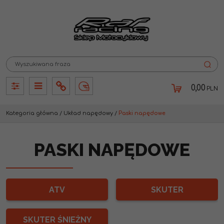
0,00
PLN
Panel
Panel
Info
Lang
Kategoria główna
/
Układ napędowy
/
Paski napędowe
PASKI NAPĘDOWE
ATV
SKUTER
SKUTER ŚNIEŻNY