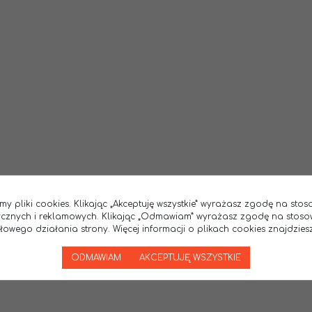
my pliki cookies. Klikając „Akceptuję wszystkie” wyrażasz zgodę na sto
tycznych i reklamowych. Klikając „Odmawiam” wyrażasz zgodę na stoso
wego działania strony. Więcej informacji o plikach cookies znajdziesz
ODMAWIAM
AKCEPTUJĘ WSZYSTKIE