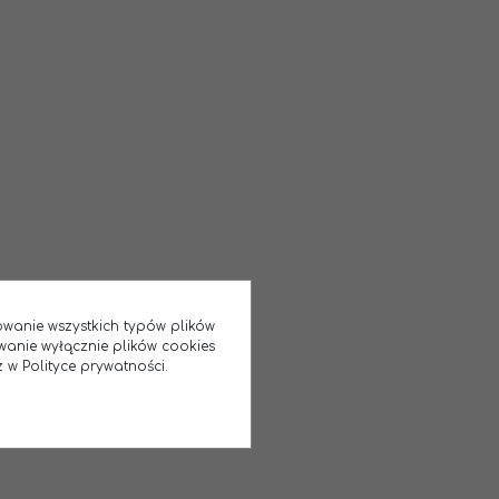
sowanie wszystkich typów plików
wanie wyłącznie plików cookies
 w Polityce prywatności.