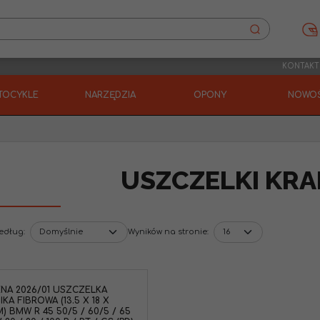
KONTAKT
TOCYKLE
NARZĘDZIA
OPONY
NOWOŚ
USZCZELKI KR
według
:
Wyników na stronie
:
NA 2026/01 USZCZELKA
IKA FIBROWA (13.5 X 18 X
M) BMW R 45 50/5 / 60/5 / 65