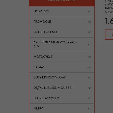
/ 75 
/ MY
16121
NOWOŚCI
M7040
1.
PROMOCJE
OLEJE I CHEMIA
AKCESORIA MOTOCYKLOWE I
ATV
MOTOCYKLE
BAGAŻ
BUTY MOTOCYKLOWE
DĘTKI, TUBLISS, MOUSSE
FELGI I SZPRYCHY
FILTRY