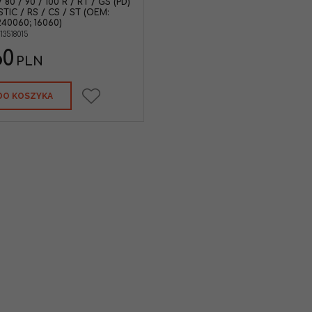
/ 80 / 90 / 100 R / RT / GS (PD)
STIC / RS / CS / ST (OEM:
240060; 16060)
13518015
60
PLN
DO KOSZYKA