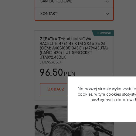
SAMOCHODOWE
KONTAKT
NOWOŚĆ
ZĘBATKA TYŁ ALUMINIOWA
RACELITE 4794 48 KTM SX65 25-26
(OEM: A40510051048C1) (479448JTA)
(ŁAŃC. 420) | JT SPROCKET
JTA892.48BLK
JTA892.48BLK
96.50
PLN
Na naszej stronie wykorzystuje
ZOBACZ
cookies, w tym cookies statys
niezbędnych do prawidło