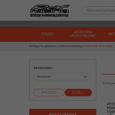
AKCESORIA
CZĘŚCI
MO
MOTOCYKLOWE
Kategoria główna
/
Układ paliwowy
/
Uszczelki Kraników
PRODUCENT
:
Sortuj 
ATHE
KRAN
1.5M
NASZA OFERTA