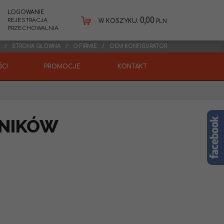
LOGOWANIE
0,00
REJESTRACJA
W KOSZYKU:
PLN
PRZECHOWALNIA
STRONA GŁÓWNA
O FIRMIE
OEM KONFIGURATOR
CI
PROMOCJE
KONTAKT
ANIKÓW