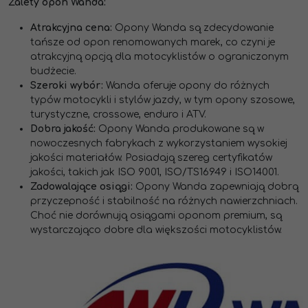
Zalety opon Wanda:
Atrakcyjna cena:
Opony Wanda są zdecydowanie
tańsze od opon renomowanych marek, co czyni je
atrakcyjną opcją dla motocyklistów o ograniczonym
budżecie.
Szeroki wybór:
Wanda oferuje opony do różnych
typów motocykli i stylów jazdy, w tym opony szosowe,
turystyczne, crossowe, enduro i ATV.
Dobra jakość:
Opony Wanda produkowane są w
nowoczesnych fabrykach z wykorzystaniem wysokiej
jakości materiałów. Posiadają szereg certyfikatów
jakości, takich jak ISO 9001, ISO/TS16949 i ISO14001.
Zadowalające osiągi:
Opony Wanda zapewniają dobrą
przyczepność i stabilność na różnych nawierzchniach.
Choć nie dorównują osiągami oponom premium, są
wystarczająco dobre dla większości motocyklistów.