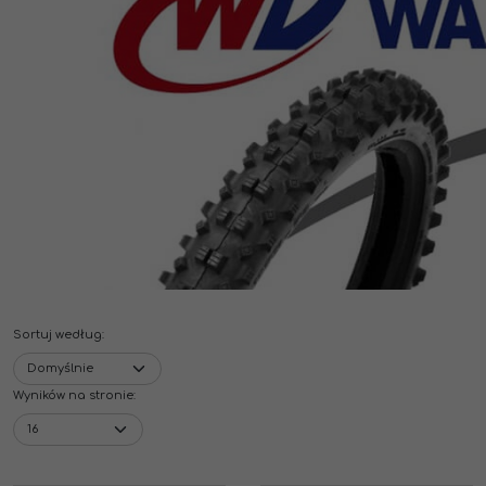
Sortuj według
:
Wyników na stronie
: