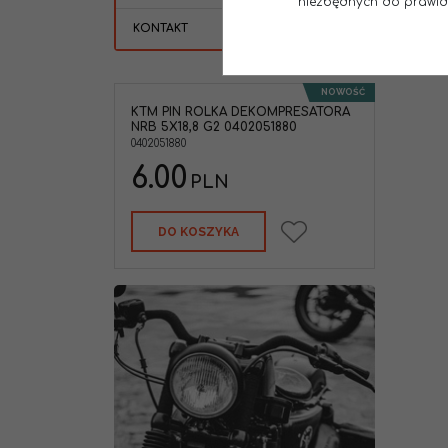
niezbędnych do prawidło
KONTAKT
NOWOŚĆ
KTM PIN ROLKA DEKOMPRESATORA
NRB 5X18,8 G2 0402051880
0402051880
6.00
PLN
DO KOSZYKA