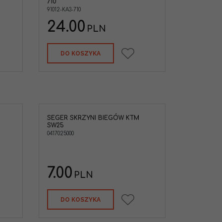
710
NDA
91012-KA3-710
24.00
PLN
DO KOSZYKA
SEGER SKRZYNI BIEGÓW KTM
zający segera
SW25
w KTM
0417025000
7.00
PLN
DO KOSZYKA