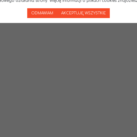
wego działania strony. Więcej informacji o plikach cookies znajdziesz
ODMAWIAM
AKCEPTUJĘ WSZYSTKIE