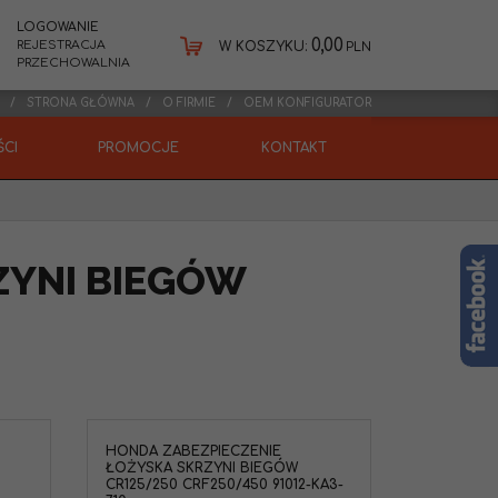
LOGOWANIE
0,00
REJESTRACJA
W KOSZYKU:
PLN
PRZECHOWALNIA
STRONA GŁÓWNA
O FIRMIE
OEM KONFIGURATOR
CI
PROMOCJE
KONTAKT
ZYNI BIEGÓW
HONDA ZABEZPIECZENIE
 Zabezpieczenie
ŁOŻYSKA SKRZYNI BIEGÓW
ów CR125 CR250
CR125/250 CRF250/450 91012-KA3-