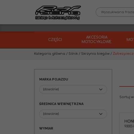
AKCESORIA
CZĘŚCI
MO
MOTOCYKLOWE
Kategoria główna
/
Silnik
/
Skrzynia biegów
/
Zabezpiecze
MARKA POJAZDU
Sortuj 
ŚREDNICA WEWNĘTRZNA
HON
Honda 90003-KRN-670 Śruba M6
90003
Kategoria
:
Śruby M6 Torx
WYMIAR
Marka pojazdu
:
HONDA