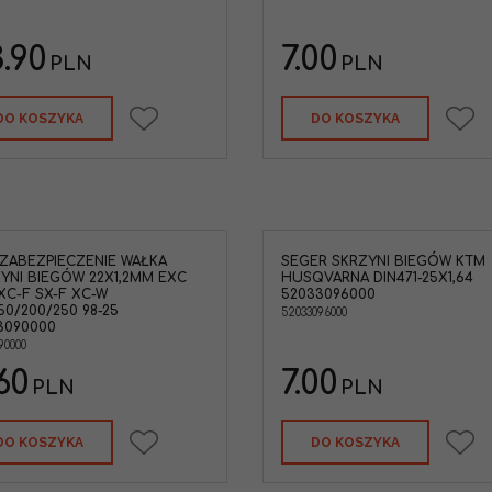
Kategoria
:
Śruby M6 Krzyżak
Marka pojazdu
:
HO
Marka pojazdu
:
HONDA
Długość
:
8mm
.90
7.00
PLN
PLN
DO KOSZYKA
DO KOSZYKA
ZABEZPIECZENIE WAŁKA
SEGER SKRZYNI BIEGÓW KTM
KTM 52033096000 Pierścień
Pireścień zabezpiec
YNI BIEGÓW 22X1,2MM EXC
HUSQVARNA DIN471-25X1,64
zabezpieczający segera 25x1,64
WS25 skrzyni biegó
XC-F SX-F XC-W
52033096000
trybu skrzyni biegów KTM SX EXC
Husqvarna Gas Gas
150/200/250 98-25
52033096000
EXC-F SX-F LC4 SM SMC SMS
Marka pojazdu
:
KTM
3090000
Hysqvarna
90000
Marka pojazdu
:
KTM,HUSQVARNA
60
Grubość
:
1,64mm
7.00
PLN
PLN
Średnica wewnętrzna
:
25mm
Wymiar
:
25x1,64mm
Typ Pojazdu
:
ATV / UTV,Cross /
DO KOSZYKA
DO KOSZYKA
MX,Motocykl,Enduro