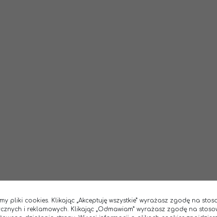
my pliki cookies. Klikając „Akceptuję wszystkie” wyrażasz zgodę na sto
tycznych i reklamowych. Klikając „Odmawiam” wyrażasz zgodę na stoso