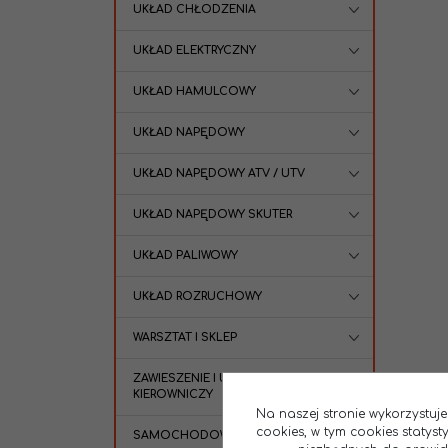
UKŁAD CHŁODZENIA
UKŁAD ELEKTRYCZNY
UKŁAD HAMULCOWY
UKŁAD NAPĘDOWY
UKŁAD NAPĘDOWY ATV / UTV
UKŁAD NAPĘDOWY SKUTER
UKŁAD PALIWOWY
UKŁAD ROZRUCHOWY
WARSZTAT I SKLEP
ZAWIESZENIE I UKŁAD
KIEROWNICZY
Na naszej stronie wykorzystuje
cookies, w tym cookies statys
SAMOCHODOWE