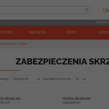
KONTAKT
TOCYKLE
NARZĘDZIA
OPONY
NOWOŚ
nia skrzyni biegów
ZABEZPIECZENIA SKR
według
:
Wyników na stronie
:
DA ŚRUBA M6
HONDA ŚRUBA M6
Honda 93600-06010-0H Śruba M6
Honda 91012-KA3-710
Zabezpieczenia skrzyni biegów ,
łożyska skrzyni bieg
-KRN-670
93600-06010-0H
Zabezpieczenia łożyska wału
CRF250 CRF450