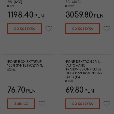
22L (AKC)
60L (AKC)
800190
800192
1198.40
3059.80
PLN
PLN
DO KOSZYKA
DO KOSZYKA
IPONE BOX EXTREME
IPONE DEXTRON 2R 1L
w
100% SYNTETYCZNY 1L
(AUTOMATIC
0%
TRANSMISSION FLUID)
800186
OLEJ PRZEKŁADNIOWY
(AKC) (15)
800201
76.70
69.80
PLN
PLN
ZOBACZ
DO KOSZYKA