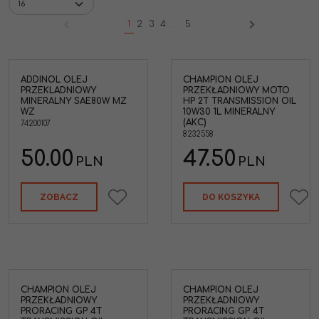
1
2
3
4
...
5
ADDINOL OLEJ
CHAMPION OLEJ
PRZEKLADNIOWY
PRZEKŁADNIOWY MOTO
lny
MINERALNY SAE80W MZ
HP 2T TRANSMISSION OIL
WZ
10W30 1L MINERALNY
(AKC)
74200107
8232558
50.00
47.50
PLN
PLN
ZOBACZ
DO KOSZYKA
CHAMPION OLEJ
CHAMPION OLEJ
PRZEKŁADNIOWY
PRZEKŁADNIOWY
PRORACING GP 4T
PRORACING GP 4T