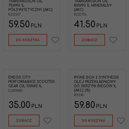
TRANSMISSION OIL
TRANSMISSION OIL
75W90 1L
80W90 1L MINERALNY
PÓŁSYNTETYCZNY (AKC)
(AKC)
8232657
8232756
59.50
41.50
PLN
PLN
DO KOSZYKA
ZOBACZ
ENEOS CITY
IPONE BOX 2 SYNTHESIS
neos
PERFORMANCE SCOOTER
OLEJ PRZEKŁADNIOWY
oter
GEAR OIL 10W40 1L
DO SKRZYNI BIEGÓW 1L
(AKC) (15)
EU0159401
SAKI
801240
35.00
59.80
PLN
PLN
ZOBACZ
DO KOSZYKA