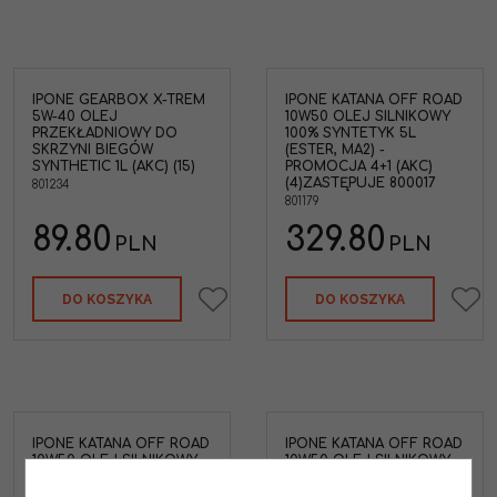
IPONE GEARBOX X-TREM
IPONE KATANA OFF ROAD
5W-40 OLEJ
10W50 OLEJ SILNIKOWY
PRZEKŁADNIOWY DO
100% SYNTETYK 5L
SKRZYNI BIEGÓW
(ESTER, MA2) -
SYNTHETIC 1L (AKC) (15)
PROMOCJA 4+1 (AKC)
(4)ZASTĘPUJE 800017
801234
801179
89.80
329.80
PLN
PLN
DO KOSZYKA
DO KOSZYKA
IPONE KATANA OFF ROAD
IPONE KATANA OFF ROAD
10W50 OLEJ SILNIKOWY
10W50 OLEJ SILNIKOWY
100% SYNTETYK 60L
100% SYNTETYK 60L
BECZKA (ESTER, MA2)
BECZKA (ESTER, MA2)