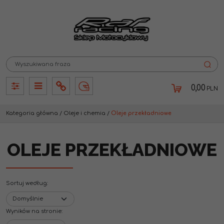
0,00
PLN
Panel
Panel
Info
Lang
Kategoria główna
/
Oleje i chemia
/
Oleje przekładniowe
OLEJE PRZEKŁADNIOWE
Sortuj według
:
Wyników na stronie
: