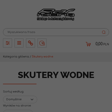
0,00
PLN
Panel
Panel
Info
Lang
Kategoria główna
/
Skutery wodne
SKUTERY WODNE
Sortuj według
:
Wyników na stronie
: