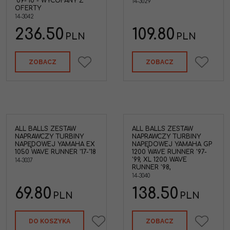
'09-'10 - WYCOFANY Z
14-3029
OFERTY
14-3042
236.50
109.80
PLN
PLN
ZOBACZ
ZOBACZ
ALL BALLS ZESTAW
ALL BALLS ZESTAW
NAPRAWCZY TURBINY
NAPRAWCZY TURBINY
NAPĘDOWEJ YAMAHA EX
NAPĘDOWEJ YAMAHA GP
1050 WAVE RUNNER '17-'18
1200 WAVE RUNNER '97-
'99, XL 1200 WAVE
14-3037
RUNNER '98,
14-3040
69.80
138.50
PLN
PLN
DO KOSZYKA
ZOBACZ