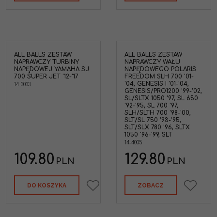
ALL BALLS ZESTAW
ALL BALLS ZESTAW
NAPRAWCZY TURBINY
NAPRAWCZY WAŁU
NAPĘDOWEJ YAMAHA SJ
NAPĘDOWEGO POLARIS
700 SUPER JET '12-'17
FREEDOM SLH 700 '01-
'04, GENESIS I '01-'04,
14-3033
GENESIS/PRO1200 '99-'02,
SL/SLTX 1050 '97, SL 650
'92-'95, SL 700 '97,
SLH/SLTH 700 '98-'00,
SLT/SL 750 '93-'95,
SLT/SLX 780 '96, SLTX
1050 '96-'99, SLT
14-4005
109.80
129.80
PLN
PLN
DO KOSZYKA
ZOBACZ