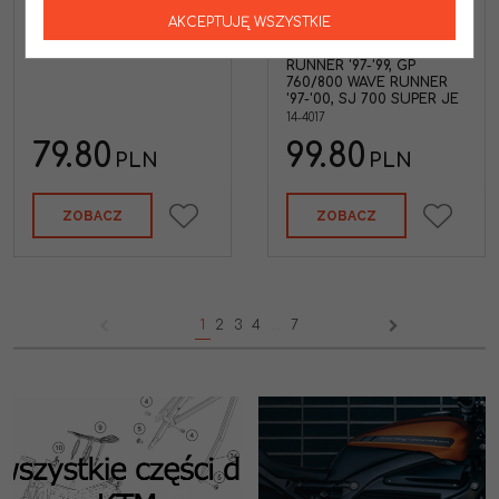
WAVE RUNNER '17-'18 -
'90-'96, 700 WAVE
AKCEPTUJĘ WSZYSTKIE
WYCOFANY Z OFERTY
RAIDER/RUNNER/VENTURE
'94-'97, GP1200 WAVE
14-4022
RUNNER '97-'99, GP
760/800 WAVE RUNNER
'97-'00, SJ 700 SUPER JE
14-4017
79.80
99.80
PLN
PLN
ZOBACZ
ZOBACZ
1
2
3
4
...
7