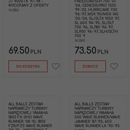
JT 900STX '97-'98 -
FREEDOM/SLH 700 '01-
WYCOFANY Z OFERTY
'04, GENESIS/PRO 1200
'99-'02, HURRICANE 700
14-3006
'96-'97, MSX 110/MSX 140
'03-'04, SL/SLTX 1050 '97,
SL 650 '94-'95, SL/SLT
700 '96, SL780 '96-'97,
SL900 '96-'97, SLH/SLTH
700 '9
14-3043
69.50
73.50
PLN
PLN
DO KOSZYKA
ZOBACZ
ALL BALLS ZESTAW
ALL BALLS ZESTAW
NAPRAWCZY TURBINY
NAPRAWCZY TURBINY
NAPĘDOWEJ YAMAHA
NAPĘDOWEJ YAMAHA
1800 FX SHO WAVE
500 WAVE RUNNER/WAVE
RUNNER '08-'10, 1800
JAMMER '87-'93, 650
FZR/FZS WAVE RUNNER
WAVE RUNNER LX '90-'93