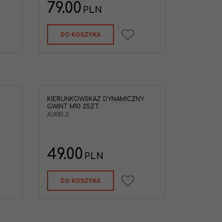
79.00
PLN
DO KOSZYKA
KIERUNKOWSKAZ DYNAMICZNY
azy
GWINT M10 2SZT.
lne 2szt.
AL9001-2
49.00
PLN
DO KOSZYKA