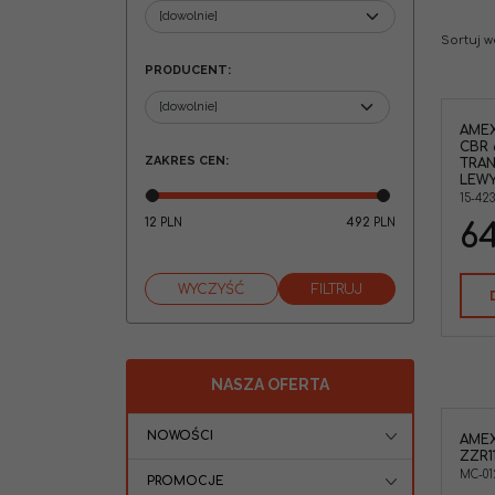
Sortuj 
PRODUCENT
:
AME
CBR 
ZAKRES CEN
:
TRAN
LEWY
15-423
12
492
PLN
PLN
64
NASZA OFERTA
NOWOŚCI
AMEX
ZZR1
MC-01
PROMOCJE