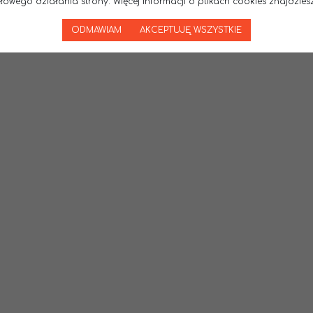
wego działania strony. Więcej informacji o plikach cookies znajdziesz
ODMAWIAM
AKCEPTUJĘ WSZYSTKIE