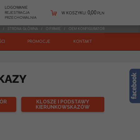
LOGOWANIE
0,00
REJESTRACJA
W KOSZYKU:
PLN
PRZECHOWALNIA
STRONA GŁÓWNA
O FIRMIE
OEM KONFIGURATOR
CI
PROMOCJE
KONTAKT
KAZY
ZÓR
KLOSZE I PODSTAWY
KIERUNKOWSKAZÓW