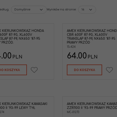
według
:
Wyników na stronie
:
X KIERUNKOWSKAZ HONDA
AMEX KIERUNKOWSKAZ HOND
600F 87-90, XL600V
CBR 600F 87-90, XL600V
SLAP 87-99, NX650 '87-95
TRANSLAP 87-99, NX650 '87-95
 PRZÓD.
PRAWY PRZÓD
15-424
.00
64.00
PLN
PLN
DO KOSZYKA
DO KOSZYKA
 KIERUNKOWSKAZ KAWASAKI
AMEX KIERUNKOWSKAZ KAWAS
100 II '93-99 LEWY TYŁ
ZZR1100 II '93-99 PRAWY PRZÓ
274
MC-01273