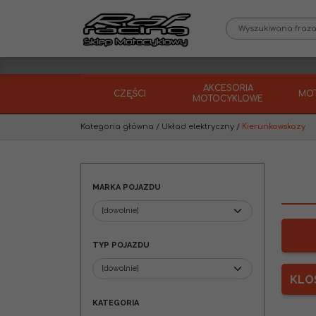
AKCESORIA
CZĘŚCI
MO
MOTOCYKLOWE
Kategoria główna
/
Układ elektryczny
/
Kierunkowskazy
MARKA POJAZDU
TYP POJAZDU
KLO
KATEGORIA