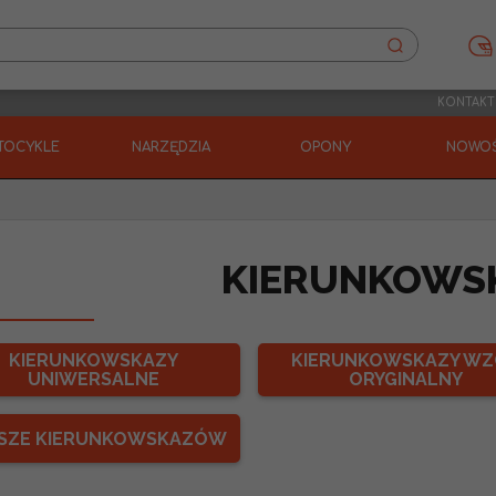
KONTAKT
TOCYKLE
NARZĘDZIA
OPONY
NOWOŚ
KIERUNKOWS
KIERUNKOWSKAZY
KIERUNKOWSKAZY W
UNIWERSALNE
ORYGINALNY
SZE KIERUNKOWSKAZÓW