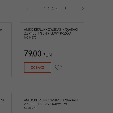
1
2
3
4
...
8
A
AMEX KIERUNKOWSKAZ KAWASAKI
ZZR1100 II '93-99 LEWY PRZÓD
MC-01272
79.00
PLN
ZOBACZ
AKI
AMEX KIERUNKOWSKAZ KAWASAKI
D
ZZR1100 II '93-99 PRAWY TYŁ
MC-01275