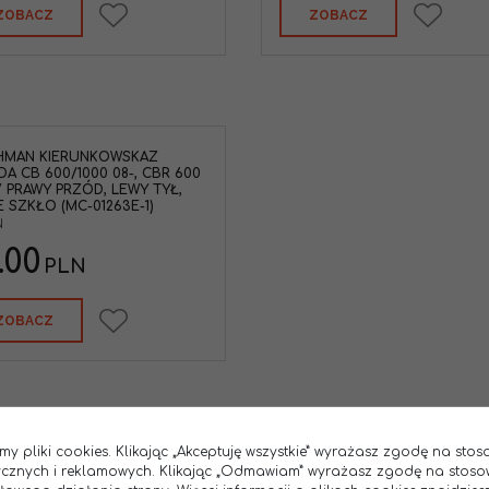
ZOBACZ
ZOBACZ
HMAN KIERUNKOWSKAZ
A CB 600/1000 08-, CBR 600
7 PRAWY PRZÓD, LEWY TYŁ,
E SZKŁO (MC-01263E-1)
N
.00
PLN
ZOBACZ
1
2
3
4
...
8
my pliki cookies. Klikając „Akceptuję wszystkie” wyrażasz zgodę na sto
tycznych i reklamowych. Klikając „Odmawiam” wyrażasz zgodę na stoso