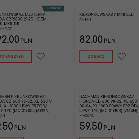
NOWOŚĆ
RUNKOWSKAZ LUSTERKA
KIERUNKOWSKAZY MINI LED
AM1441 Kierunkowskazy uniwersalne
Klosz kierunkowskaz
A CBR1000 21-25 | OEM
mini led gwint M8mm
Z1000 KLE650
AM1441
0-MKR-D11
Marka pojazdu
:
KAW
-MKR-D11
2.00
82.00
PLN
PLN
DO KOSZYKA
ZOBACZ
HMAN KIERUNKOWSKAZ
NACHMAN KIERUNKOWSKAZ
A CB 600 98-02, XL 650 V
HONDA CB 600 98-02, XL 650 
4, XL 1000 LEWY PRZÓD/
00-04, XL 1000 PRAWY PRZÓD/
Y TYŁ (MC-01910L) (6913N)
LEWY TYŁ (MC-01910R) (7143N)
7AN
KH057BN
.50
59.50
PLN
PLN