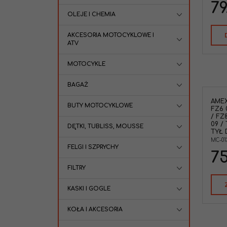
79
OLEJE I CHEMIA
AKCESORIA MOTOCYKLOWE I
ATV
MOTOCYKLE
BAGAŻ
AME
BUTY MOTOCYKLOWE
FZ6 0
/ FZ8
09 /
DĘTKI, TUBLISS, MOUSSE
TYŁ 
MC-01
FELGI I SZPRYCHY
75
FILTRY
KASKI I GOGLE
KOŁA I AKCESORIA