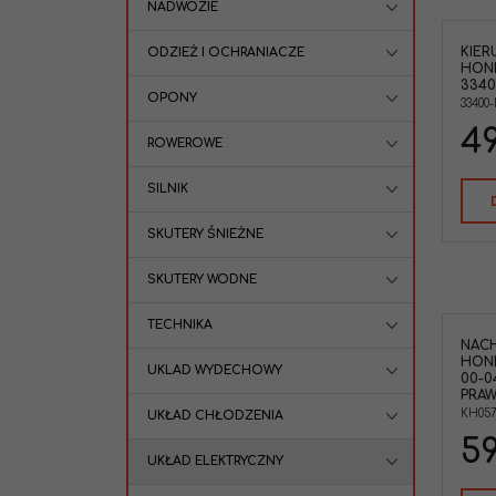
NADWOZIE
KIE
ODZIEŻ I OCHRANIACZE
HOND
3340
OPONY
33400
49
ROWEROWE
SILNIK
SKUTERY ŚNIEŻNE
SKUTERY WODNE
TECHNIKA
NAC
HOND
UKLAD WYDECHOWY
00-0
PRAW
KH05
UKŁAD CHŁODZENIA
59
UKŁAD ELEKTRYCZNY