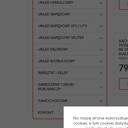
UKŁAD HAMULCOWY
UKŁAD NAPĘDOWY
UKŁAD NAPĘDOWY ATV / UTV
UKŁAD NAPĘDOWY SKUTER
NAC
HOND
UKŁAD PALIWOWY
RR 0
BIAŁ
13787
UKŁAD ROZRUCHOWY
79
WARSZTAT I SKLEP
ZAWIESZENIE I UKŁAD
KIEROWNICZY
SAMOCHODOWE
KONTAKT
Na naszej stronie wykorzystuje
cookies, w tym cookies statys