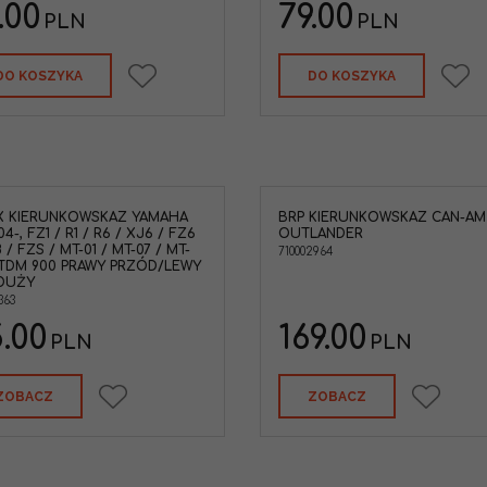
.00
79.00
PLN
PLN
DO KOSZYKA
DO KOSZYKA
X KIERUNKOWSKAZ YAMAHA
BRP KIERUNKOWSKAZ CAN-AM
BRP Kierunkowskaz Can-Am
AL9001-2 Kierunkowsk
4-, FZ1 / R1 / R6 / XJ6 / FZ6
OUTLANDER
Outlander
dynamiczne uniwersa
 / FZS / MT-01 / MT-07 / MT-
710002964
Marka pojazdu
:
CAN-AM
 TDM 900 PRAWY PRZÓD/LEWY
DUŻY
363
.00
169.00
PLN
PLN
ZOBACZ
ZOBACZ