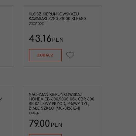
KLOSZ KIERUNKOWSKAZU
u Kawasaki Z750
KAWASAKI Z750 Z1000 KLE650
23007-0040
ASAKI
43.16
PLN
ZOBACZ
NACHMAN KIERUNKOWSKAZ
V
HONDA CB 600/1000 08-, CBR 600
RR 07 LEWY PRZÓD, PRAWY TYŁ,
BIAŁE SZKŁO (MC-01261E-1)
13786N
79.00
PLN