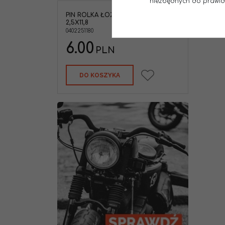
niezbędnych do prawidło
NOWOŚĆ
PIN ROLKA ŁOŻYSKA DIN5402
2,5X11,8
0402251180
6.00
PLN
DO KOSZYKA