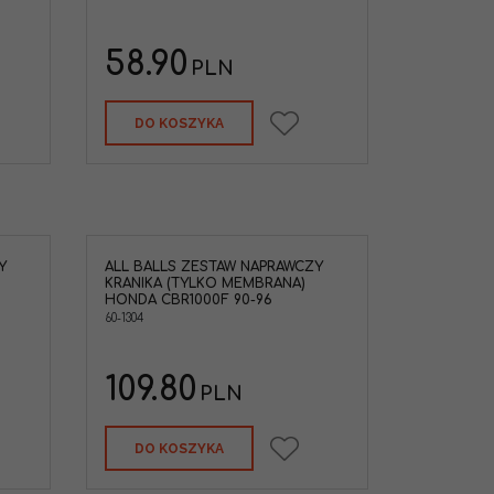
58.90
PLN
DO KOSZYKA
Y
ALL BALLS ZESTAW NAPRAWCZY
KRANIKA (TYLKO MEMBRANA)
HONDA CBR1000F 90-96
60-1304
109.80
PLN
DO KOSZYKA