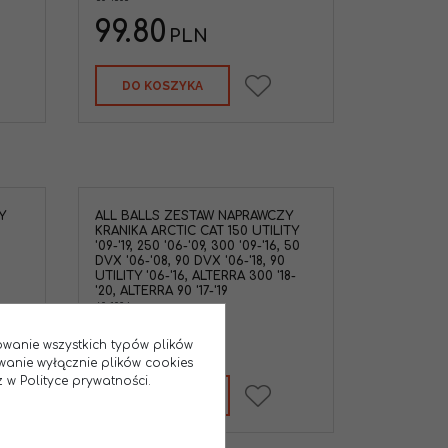
99.80
PLN
DO KOSZYKA
Y
ALL BALLS ZESTAW NAPRAWCZY
KRANIKA ARCTIC CAT 150 UTILITY
'09-'19, 250 '06-'09, 300 '09-'16, 50
DVX '06-'08, 90 DVX '06-'18, 90
UTILITY '06-'16, ALTERRA 300 '18-
'20, ALTERRA 90 '17-'19
60-1034
58.90
PLN
sowanie wszystkich typów plików
wanie wyłącznie plików cookies
 w Polityce prywatności.
DO KOSZYKA