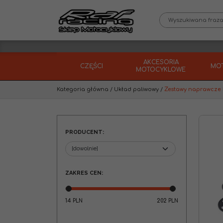
AKCESORIA
CZĘŚCI
MO
MOTOCYKLOWE
Kategoria główna
/
Układ paliwowy
/
Zestawy naprawcze 
PRODUCENT
:
ZAKRES CEN
:
14
202
PLN
PLN