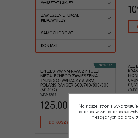
WARSZTAT I SKLEP
10
ZAWIESZENIE I UKŁAD
KIEROWNICZY
SAMOCHODOWE
KONTAKT
NOWOŚĆ
ALL 
KRAN
EPI ZESTAW NAPRAWCZY TULEI
HOND
NIEZALEŻNEGO ZAWIESZENIA
07-0
TYLNEGO (WAHACZY A-ARM)
09, 
POLARIS RANGER 500/700/800/900
(50-1072)
60-130
WE345585
96
125.00
PLN
Na naszej stronie wykorzystuje
cookies, w tym cookies statys
niezbędnych do prawidło
DO KOSZYKA