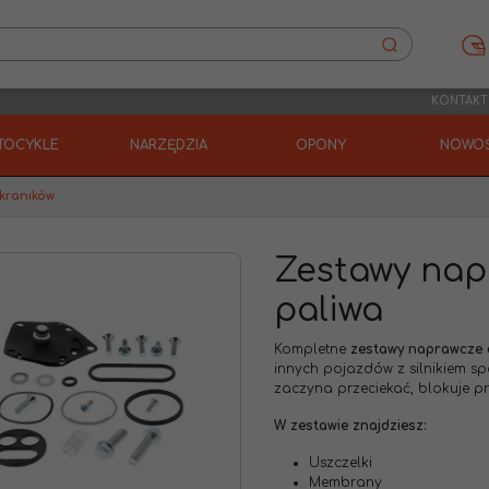
KONTAKT
TOCYKLE
NARZĘDZIA
OPONY
NOWOŚ
kraników
Zestawy nap
paliwa
Kompletne
zestawy naprawcze 
innych pojazdów z silnikiem sp
zaczyna przeciekać, blokuje p
W zestawie znajdziesz:
Uszczelki
Membrany