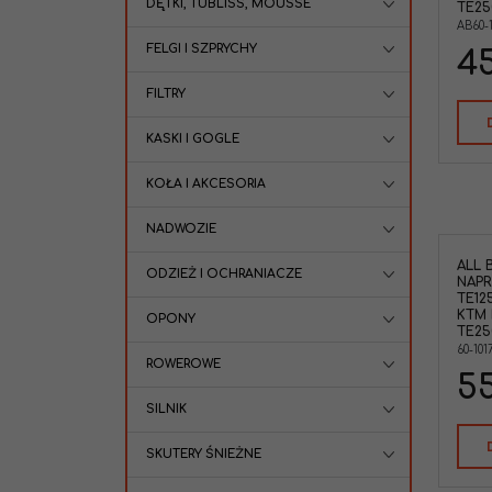
DĘTKI, TUBLISS, MOUSSE
TE250
Husaberg TE250/300 11-14 ( 60-1017 )
AB60-1
FELGI I SZPRYCHY
45
FILTRY
KASKI I GOGLE
KOŁA I AKCESORIA
NADWOZIE
ALL 
All Balls 60-1017 Zestaw naprawczy
ODZIEŻ I OCHRANIACZE
NAPR
kranika Husqvarna TE125 15-16
TE125
TE250 14-18 TE250 18 KTM
KTM 
OPONY
EXC125/200/250/450/525/530 03-20
TE25
Husaberg TE250/300 11-14
60-101
ROWEROWE
55
SILNIK
SKUTERY ŚNIEŻNE