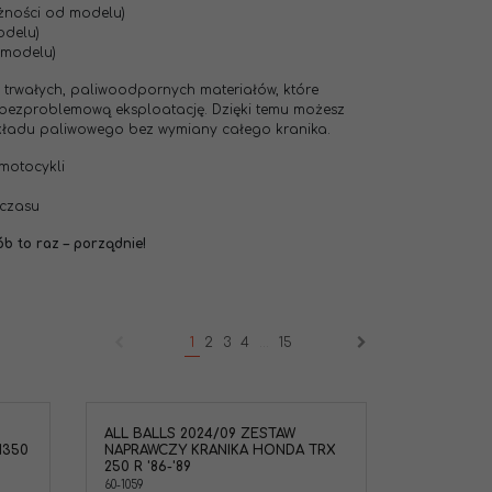
eżności od modelu)
odelu)
 modelu)
trwałych, paliwoodpornych materiałów, które
 bezproblemową eksploatację. Dzięki temu możesz
kładu paliwowego bez wymiany całego kranika.
motocykli
 czasu
b to raz – porządnie!
1
2
3
4
...
15
ALL BALLS 2024/09 ZESTAW
M350
NAPRAWCZY KRANIKA HONDA TRX
250 R '86-'89
60-1059