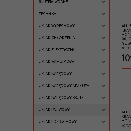
SKUTERY WODNE
TECHNIKA
UKLAD WYDECHOWY
ALL 
KRAN
HOND
UKŁAD CHŁODZENIA
00, G
GL15
60-130
UKŁAD ELEKTRYCZNY
10
UKŁAD HAMULCOWY
UKŁAD NAPĘDOWY
UKŁAD NAPĘDOWY ATV / UTV
UKŁAD NAPĘDOWY SKUTER
UKŁAD PALIWOWY
ALL 
KRAN
HOND
UKŁAD ROZRUCHOWY
60-130