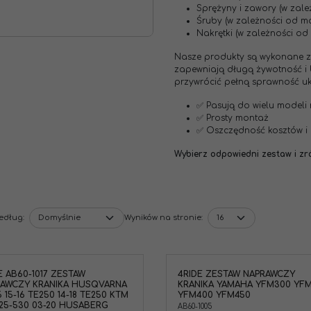
Sprężyny i zawory (w zal
Śruby (w zależności od m
Nakrętki (w zależności od
Nasze produkty są wykonane z 
zapewniają długą żywotność i
przywrócić pełną sprawność u
✅ Pasują do wielu modeli 
✅ Prosty montaż
✅ Oszczędność kosztów i
Wybierz odpowiedni zestaw i zró
według
:
Wyników na stronie
:
E AB60-1017 ZESTAW
4RIDE ZESTAW NAPRAWCZY
4Ride AB60-1005 Zestaw naprawczy
AWCZY KRANIKA HUSQVARNA
KRANIKA YAMAHA YFM300 YF
kranika Yamaha YFM300 Grizzly 12-
5 15-16 TE250 14-18 TE250 KTM
YFM400 YFM450
13, YFM350 Grizzly IRS 07-11,
25-530 03-20 HUSABERG
AB60-1005
YFM350BA Bruin 2WD 04-06,