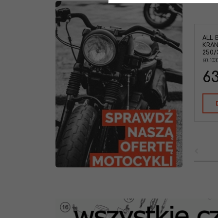
ALL 
KRAN
250/
60-103
63