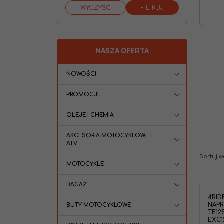
NASZA OFERTA
NOWOŚCI
PROMOCJE
OLEJE I CHEMIA
AKCESORIA MOTOCYKLOWE I
ATV
Sortuj 
MOTOCYKLE
BAGAŻ
4RID
4Ride AB60-1017 Zestaw naprawczy
NAPR
BUTY MOTOCYKLOWE
kranika Husqvarna TE125 15-16
TE12
TE250 14-18 TE250 KTM
EXC1
EXC125/200/250/450/525/530 03-20