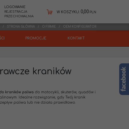
LOGOWANIE
0,00
REJESTRACJA
W KOSZYKU:
PLN
PRZECHOWALNIA
STRONA GŁÓWNA
O FIRMIE
OEM KONFIGURATOR
CI
PROMOCJE
KONTAKT
rawcze kraników
do kraników paliwa
do motocykli, skuterów, quadów i
alinowym. Idealne rozwiązanie, gdy Twój kranik
rzepływ paliwa lub nie działa prawidłowo.