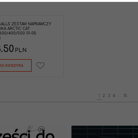
BALLS ZESTAW NAPRAWCZY
IKA ARCTIC CAT
300/400/500 01-05
0
.50
PLN
DO KOSZYKA
1
2
3
4
...
15