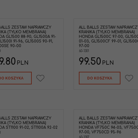
BALLS ZESTAW NAPRAWCZY
ALL BALLS ZESTAW NAPRAWCZ
IKA (TYLKO MEMBRANA)
KRANIKA (TYLKO MEMBRANA)
A GL1500 88-90, GL1500A 91-
HONDA GL1500C 97-00, GL150
L1500I 91-96, GL1500S 90-91,
01-03, GL1500CF 99-01, GL150
00SE 90-00
97-00
0
60-1301
9.80
99.50
PLN
PLN
DO KOSZYKA
DO KOSZYKA
BALLS ZESTAW NAPRAWCZY
ALL BALLS ZESTAW NAPRAWCZ
IKA (TYLKO MEMBRANA)
KRANIKA (TYLKO MEMBRANA)
A ST1100 91-02, ST1100A 92-02
HONDA VF750C 94-03, VF750
97-00, VF750CD 95-96
3
60-1307