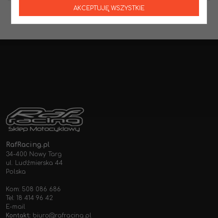
AKCEPTUJĘ WSZYSTKIE
RafRacing.pl
34-400 Nowy Targ
ul. Ludźmierska 44
Polska
Kom: 508 086 686
Tel: 18 414 96 42
E-mail
Kontakt:
biuro@rafracing.pl