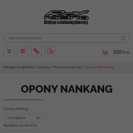
0,00
PLN
Panel
Panel
Info
Lang
Kategoria główna
/
Opony
/
Po producencie
/
Opony Nankang
OPONY NANKANG
Sortuj według
:
Wyników na stronie
: