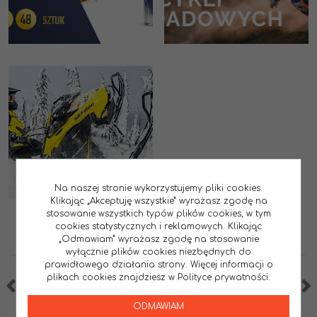
Na naszej stronie wykorzystujemy pliki cookies.
Klikając „Akceptuję wszystkie” wyrażasz zgodę na
stosowanie wszystkich typów plików cookies, w tym
cookies statystycznych i reklamowych. Klikając
„Odmawiam” wyrażasz zgodę na stosowanie
wyłącznie plików cookies niezbędnych do
prawidłowego działania strony. Więcej informacji o
plikach cookies znajdziesz w Polityce prywatności.
ODMAWIAM