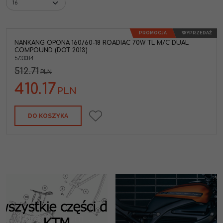
PROMOCJA
WYPRZEDAŻ
NANKANG OPONA 160/60-18 ROADIAC 70W TL M/C DUAL
COMPOUND (DOT 2013)
5733084
512.71
PLN
410.17
PLN
DO KOSZYKA