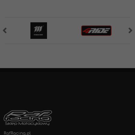
RafRacing.pl