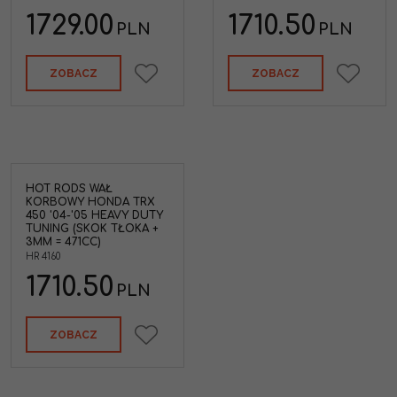
1729.00
1710.50
PLN
PLN
ZOBACZ
ZOBACZ
HOT RODS WAŁ
KORBOWY HONDA TRX
450 '04-'05 HEAVY DUTY
TUNING (SKOK TŁOKA +
3MM = 471CC)
HR 4160
1710.50
PLN
ZOBACZ