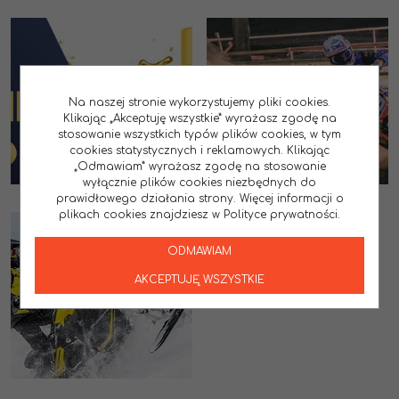
Na naszej stronie wykorzystujemy pliki cookies.
Klikając „Akceptuję wszystkie” wyrażasz zgodę na
stosowanie wszystkich typów plików cookies, w tym
cookies statystycznych i reklamowych. Klikając
„Odmawiam” wyrażasz zgodę na stosowanie
wyłącznie plików cookies niezbędnych do
prawidłowego działania strony. Więcej informacji o
plikach cookies znajdziesz w Polityce prywatności.
ODMAWIAM
AKCEPTUJĘ WSZYSTKIE