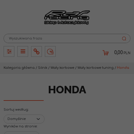
0,00
PLN
Panel
Panel
Info
Lang
Kategoria główna
/
Silnik
/
Wały korbowe
/
Wały korbowe tuning
/
Honda
HONDA
Sortuj według
:
Wyników na stronie
: