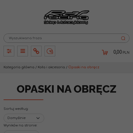
0,00
PLN
Panel
Panel
Info
Lang
Kategoria główna
/
Koła i akcesoria
/
Opaski na obręcz
OPASKI NA OBRĘCZ
Sortuj według
:
Wyników na stronie
: