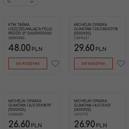
KTM TAŚMA
MICHELIN OPASKA
a
USZCZELNIAJĄCA FELGI
GUMOWA 1.35/1.85X17/18
z
PRZÓD 21" 50309073000
(1200X25)
C125
50309073000
CAI919627
150
48.00
29.60
PLN
PLN
EXC-
21
DO KOSZYKA
DO KOSZYKA
MICHELIN OPASKA
MICHELIN OPASKA
GUMOWA 1.6/2.00X18/19
GUMOWA 1.6/2.15X21
(1300X25)
(1400X22)
CAI656415
CAI121773
26.60
26.90
PLN
PLN