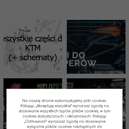
Na naszej stronie wykorzystujemy pliki cookies.
Klikając „Akceptuję wszystkie” wyrażasz zgodę na
stosowanie wszystkich typów plików cookies, w tym
cookies statystycznych i reklamowych. Klikając
„Odmawiam” wyrażasz zgodę na stosowanie
wyłącznie plików cookies niezbędnych do