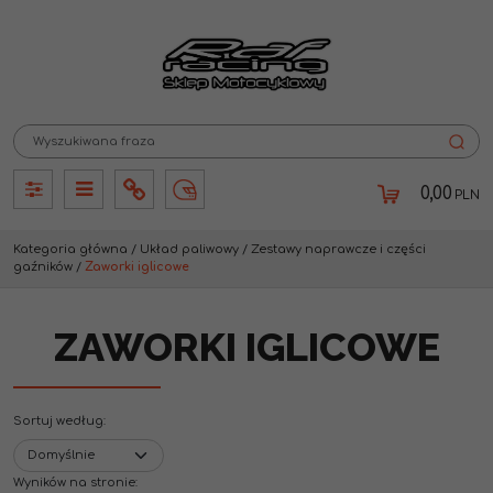
0,00
PLN
Panel
Panel
Info
Lang
Kategoria główna
/
Układ paliwowy
/
Zestawy naprawcze i części
gaźników
/
Zaworki iglicowe
ZAWORKI IGLICOWE
Sortuj według
:
Wyników na stronie
: