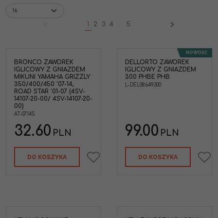
1
2
3
4
...
5
NOWOŚĆ
BRONCO ZAWOREK
DELLORTO ZAWOREK
Dellorto L-DEL08649300
IGLICOWY Z GNIAZDEM
IGLICOWY Z GNIAZDEM
Zaworek iglicowy z
MIKUNI YAMAHA GRIZZLY
300 PHBE PHB
gniazdem i sprężynką
350/400/450 '07-14,
L-DEL08649300
PHB PHBH PHBL VHSA
ROAD STAR '01-07 (4SV-
VHSB VHSH VHST
14107-20-00/ 4SV-14107-20-
00)
AT-07145
32.60
99.00
PLN
PLN
DO KOSZYKA
DO KOSZYKA