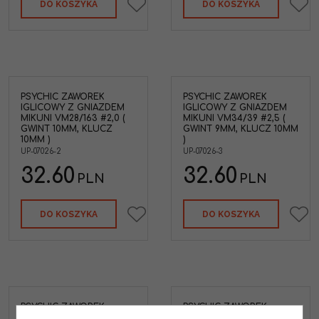
DO KOSZYKA
DO KOSZYKA
PSYCHIC ZAWOREK
PSYCHIC ZAWOREK
IGLICOWY Z GNIAZDEM
IGLICOWY Z GNIAZDEM
MIKUNI VM28/163 #2,0 (
MIKUNI VM34/39 #2,5 (
GWINT 10MM, KLUCZ
GWINT 9MM, KLUCZ 10MM
10MM )
)
UP-07026-2
UP-07026-3
32.60
32.60
PLN
PLN
DO KOSZYKA
DO KOSZYKA
PSYCHIC ZAWOREK
PSYCHIC ZAWOREK
IGLICOWY Z GNIAZDEM
IGLICOWY Z GNIAZDEM