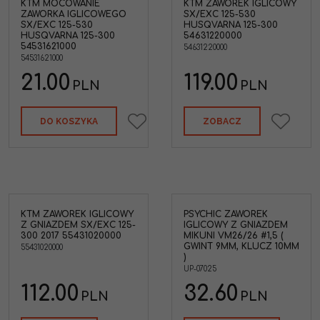
KTM MOCOWANIE
KTM ZAWOREK IGLICOWY
KTM 54631220000 Zaworek
ZAWORKA IGLICOWEGO
SX/EXC 125-530
iglicowy KTM SX/EXC 125-
SX/EXC 125-530
HUSQVARNA 125-300
5-
530 Husqvarna TC/TE
HUSQVARNA 125-300
54631220000
125-300 '14-16
54531621000
54631220000
Marka pojazdu
:
54531621000
KTM,HUSABERG
SAB
21.00
119.00
PLN
PLN
DO KOSZYKA
ZOBACZ
KTM ZAWOREK IGLICOWY
PSYCHIC ZAWOREK
rek
Z GNIAZDEM SX/EXC 125-
IGLICOWY Z GNIAZDEM
300 2017 55431020000
MIKUNI VM26/26 #1,5 (
GWINT 9MM, KLUCZ 10MM
55431020000
)
EXC
UP-07025
112.00
32.60
PLN
PLN