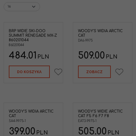
BRP WIDIE SKI-DOO
WOODY'S WIDIA ARCTIC
WOODY'S Widia Arctic Cat
SUMMIT RENEGADE MX-Z
CAT
RIS
860201044
DA6-9975
860201044
484.01
509.00
PLN
PLN
DO KOSZYKA
ZOBACZ
WOODY'S WIDIA ARCTIC
WOODY'S WIDIE ARCTIC
 Cat
WOODY'S Widie Arctic Cat
CAT
CAT F5 F6 F7 F8
F5 F6 F7 F8
SA4-9975-1
EAT3-9975-1
399.00
505.00
PLN
PLN