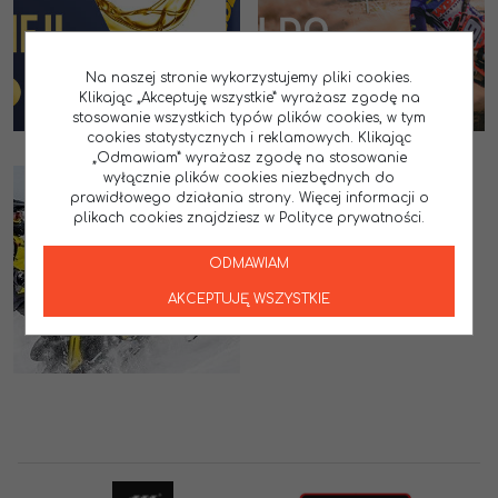
Na naszej stronie wykorzystujemy pliki cookies.
Klikając „Akceptuję wszystkie” wyrażasz zgodę na
stosowanie wszystkich typów plików cookies, w tym
cookies statystycznych i reklamowych. Klikając
„Odmawiam” wyrażasz zgodę na stosowanie
wyłącznie plików cookies niezbędnych do
prawidłowego działania strony. Więcej informacji o
plikach cookies znajdziesz w Polityce prywatności.
ODMAWIAM
AKCEPTUJĘ WSZYSTKIE