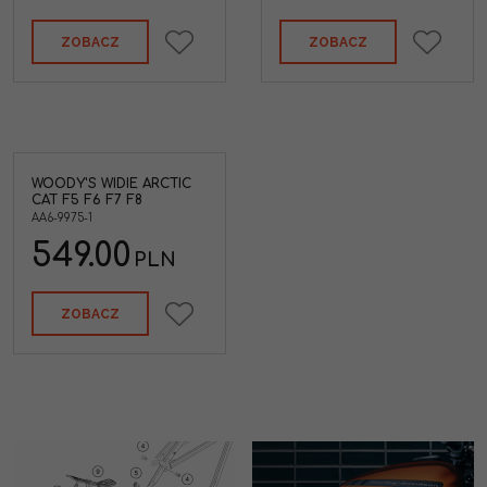
ZOBACZ
ZOBACZ
WOODY'S WIDIE ARCTIC
 Cat
CAT F5 F6 F7 F8
AA6-9975-1
549.00
PLN
ZOBACZ