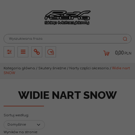
0,00
PLN
Panel
Panel
Info
Lang
Kategoria główna
/
Skutery śnieżne
/
Narty części akcesoria
/
Widie nart
SNOW
WIDIE NART SNOW
Sortuj według
:
Wyników na stronie
: