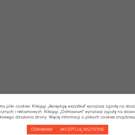
my pliki cookies. Klikając „Akceptuję wszystkie” wyrażasz zgodę na sto
tycznych i reklamowych. Klikając „Odmawiam” wyrażasz zgodę na stoso
wego działania strony. Więcej informacji o plikach cookies znajdziesz
ODMAWIAM
AKCEPTUJĘ WSZYSTKIE