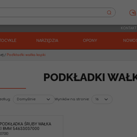
KONTAKT
TOCYKLE
NARZĘDZIA
OPONY
NOWOŚ
ne)
/
Podkładki wałka kopki
PODKŁADKI WAŁK
według
:
Wyników na stronie
:
PODKŁADKA ŚRUBY WAŁKA
I 8MM 54633037000
037000