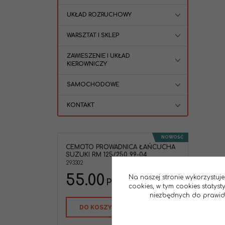
UKŁAD ROZRUCHOWY
WARSZTAT I SKLEP
ZAWIESZENIE I UKŁAD
KIEROWNICZY
SAMOCHODOWE
KONTAKT
NOWOŚĆ
CEMOTO PROWADNICA ŁAŃCUCHA
SUZUKI RM 125/250 99-04
293302
55.00
Na naszej stronie wykorzystuje
PLN
cookies, w tym cookies statys
niezbędnych do prawidło
DO KOSZYKA