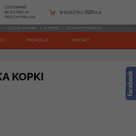
LOGOWANIE
0,00
REJESTRACJA
W KOSZYKU:
PLN
PRZECHOWALNIA
STRONA GŁÓWNA
O FIRMIE
OEM KONFIGURATOR
CI
PROMOCJE
KONTAKT
A KOPKI