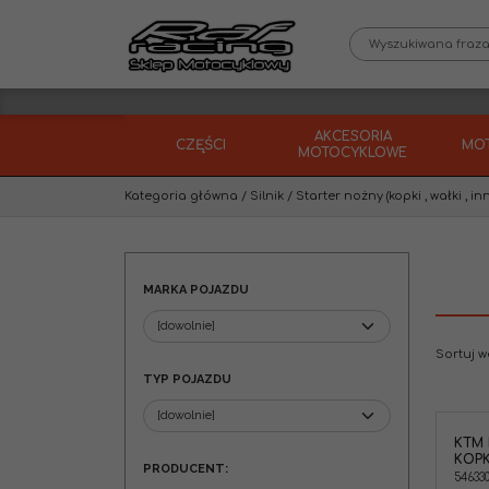
AKCESORIA
CZĘŚCI
MO
MOTOCYKLOWE
Kategoria główna
/
Silnik
/
Starter nożny (kopki , wałki , in
MARKA POJAZDU
Sortuj 
TYP POJAZDU
KTM 
KTM 54633037000 Podkładka śruby
KOPK
wałka kopki ( możesz potrzebować
PRODUCENT
:
śruba 0019080206S ) cena za 1szt
54633