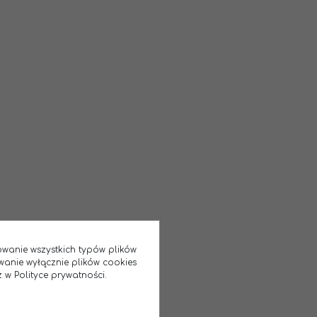
sowanie wszystkich typów plików
wanie wyłącznie plików cookies
 w Polityce prywatności.