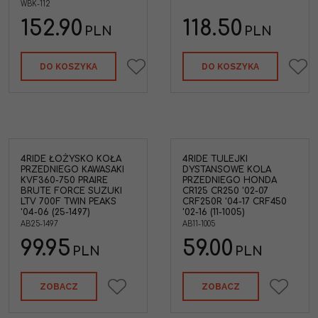
WBK-112
152.90
118.50
PLN
PLN
DO KOSZYKA
DO KOSZYKA
4RIDE ŁOŻYSKO KOŁA
4RIDE TULEJKI
4Ride AB11-1005 tulejki
PRZEDNIEGO KAWASAKI
DYSTANSOWE KOLA
dystansowe koła
KVF360-750 PRAIRE
PRZEDNIEGO HONDA
aire
przedniego Honda
BRUTE FORCE SUZUKI
CR125 CR250 '02-07
uki
CR125R CR250R '02-07
LTV 700F TWIN PEAKS
CRF250R '04-17 CRF450
4-06
CRF250R '04-17 CRF450R '02-
'04-06 (25-1497)
'02-16 (11-1005)
16
AB25-1497
AB11-1005
Marka pojazdu
:
HONDA
99.95
59.00
Kolor
:
Czarny
PLN
PLN
ZOBACZ
ZOBACZ