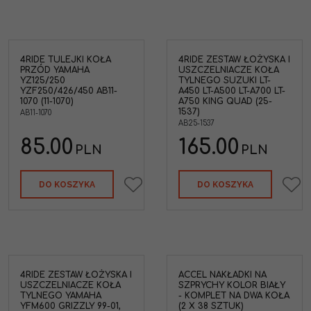
4RIDE TULEJKI KOŁA
4RIDE ZESTAW ŁOŻYSKA I
4ride AB25-1537 Łożyska i
PRZÓD YAMAHA
USZCZELNIACZE KOŁA
uszczelniacze koła
YZ125/250
TYLNEGO SUZUKI LT-
YZ
tylniego Suzuki LTA-450 X
YZF250/426/450 AB11-
A450 LT-A500 LT-A700 LT-
 YZ
King Quad 07-10, LT-A500X
1070 (11-1070)
A750 KING QUAD (25-
-07
09-17, LT-A500XP POWER
1537)
AB11-1070
(11-
STEERING 11-17, LTA-700 X
AB25-1537
King Quad 05-07, LTA-750 X
King Quad 08-17, LTA-750
85.00
165.00
AHA
PLN
PLN
XP King Quad Power
Steering 11-17
zód
Marka pojazdu
:
SUZUKI
DO KOSZYKA
DO KOSZYKA
Typ Pojazdu
:
ATV / UTV
4RIDE ZESTAW ŁOŻYSKA I
ACCEL NAKŁADKI NA
w
USZCZELNIACZE KOŁA
SZPRYCHY KOLOR BIAŁY
TYLNEGO YAMAHA
- KOMPLET NA DWA KOŁA
YFM600 GRIZZLY 99-01,
(2 X 38 SZTUK)
ZLY