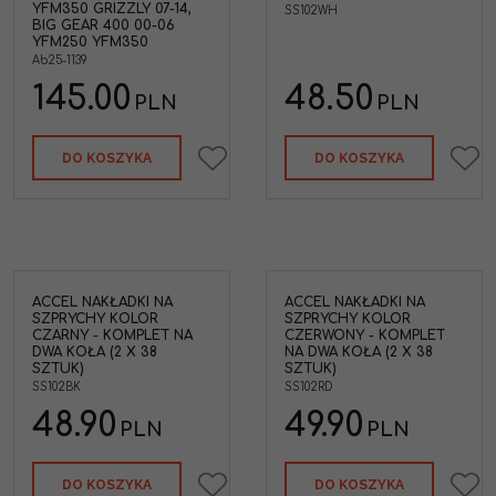
YFM350 GRIZZLY 07-14,
SS102WH
'07-
BIG GEAR 400 00-06
YFM250 YFM350
AHA
Ab25-1139
V
145.00
48.50
PLN
PLN
DO KOSZYKA
DO KOSZYKA
ACCEL NAKŁADKI NA
ACCEL NAKŁADKI NA
SZPRYCHY KOLOR
SZPRYCHY KOLOR
CZARNY - KOMPLET NA
CZERWONY - KOMPLET
DWA KOŁA (2 X 38
NA DWA KOŁA (2 X 38
SZTUK)
SZTUK)
SS102BK
SS102RD
48.90
49.90
PLN
PLN
DO KOSZYKA
DO KOSZYKA