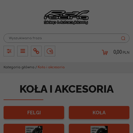
0,00
PLN
Panel
Panel
Info
Lang
Kategoria główna
/
Koła i akcesoria
KOŁA I AKCESORIA
FELGI
KOŁA