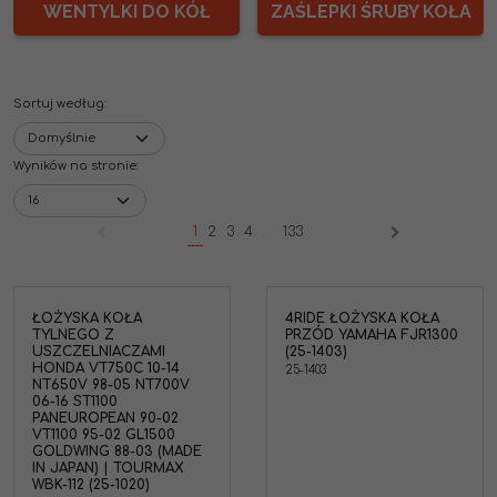
WENTYLKI DO KÓŁ
ZAŚLEPKI ŚRUBY KOŁA
Sortuj według
:
Wyników na stronie
:
1
2
3
4
...
133
ŁOŻYSKA KOŁA
4RIDE ŁOŻYSKA KOŁA
4Ride AB25-1403 Zestaw
TYLNEGO Z
PRZÓD YAMAHA FJR1300
łożysk i uszczelniaczy
USZCZELNIACZAMI
(25-1403)
koła przedniego Yamaha
HONDA VT750C 10-14
25-1403
FJR 1300 ( 25-1403 )
NT650V 98-05 NT700V
Marka pojazdu
:
YAMAHA
06-16 ST1100
PANEUROPEAN 90-02
VT1100 95-02 GL1500
GOLDWING 88-03 (MADE
IN JAPAN) | TOURMAX
WBK-112 (25-1020)