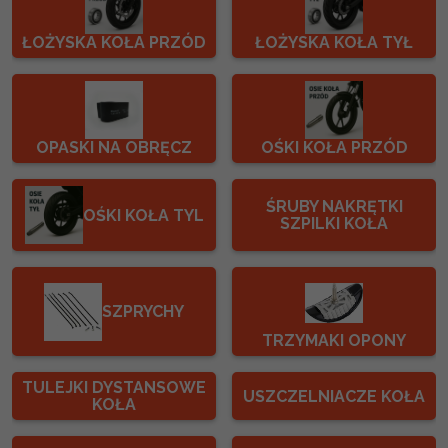
ŁOŻYSKA KOŁA PRZÓD
ŁOŻYSKA KOŁA TYŁ
OPASKI NA OBRĘCZ
OŚKI KOŁA PRZÓD
ŚRUBY NAKRĘTKI
OŚKI KOŁA TYL
SZPILKI KOŁA
SZPRYCHY
TRZYMAKI OPONY
TULEJKI DYSTANSOWE
USZCZELNIACZE KOŁA
KOŁA