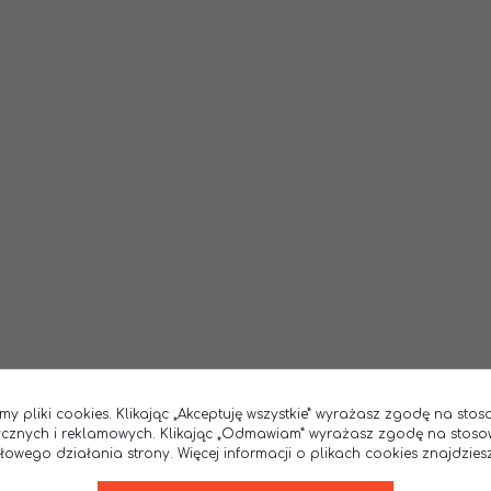
my pliki cookies. Klikając „Akceptuję wszystkie” wyrażasz zgodę na sto
tycznych i reklamowych. Klikając „Odmawiam” wyrażasz zgodę na stoso
wego działania strony. Więcej informacji o plikach cookies znajdziesz