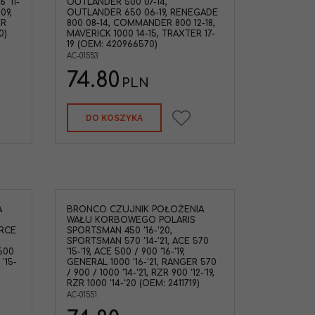
'11-
OUTLANDER 500 07-14,
09,
OUTLANDER 650 06-19, RENEGADE
ER
800 08-14, COMMANDER 800 12-18,
0)
MAVERICK 1000 14-15, TRAXTER 17-
19 (OEM: 420966570)
AC-01553
74.80
PLN
DO KOSZYKA
A
BRONCO CZUJNIK POŁOŻENIA
WAŁU KORBOWEGO POLARIS
ORCE
SPORTSMAN 450 '16-'20,
SPORTSMAN 570 '14-'21, ACE 570
500
'15-'19, ACE 500 / 900 '16-'19,
'15-
GENERAL 1000 '16-'21, RANGER 570
/ 900 / 1000 '14-'21, RZR 900 '12-'19,
RZR 1000 '14-'20 (OEM: 2411719)
AC-01551