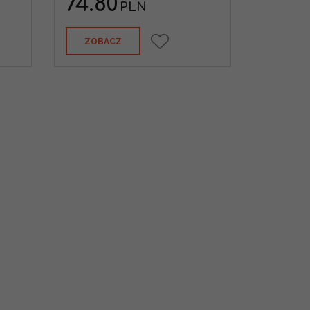
74.80
PLN
ZOBACZ