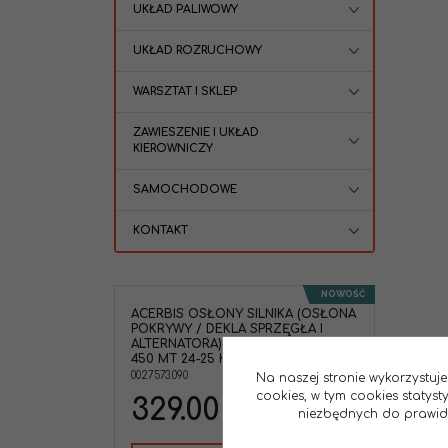
UKŁAD PALIWOWY
UKŁAD ROZRUCHOWY
WARSZTAT I SKLEP
ZAWIESZENIE I UKŁAD
KIEROWNICZY
SAMOCHODOWE
KONTAKT
NOWOŚĆ
ACERBIS OSŁONY SILNIKA (OSŁONA
POKRYWY / DEKLA SPRZĘGŁA I
ALTERNATORA) X-POWER CF MOTO
450 MT 24-25 KOLOR CZARNY
0027573.090
Na naszej stronie wykorzystuje
cookies, w tym cookies statys
329.00
PLN
niezbędnych do prawidło