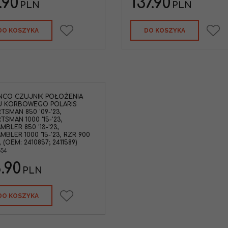
.90
137.90
PLN
PLN
DO KOSZYKA
DO KOSZYKA
NCO CZUJNIK POŁOŻENIA
U KORBOWEGO POLARIS
TSMAN 850 '09-'23,
TSMAN 1000 '15-'23,
MBLER 850 '13-'23,
MBLER 1000 '15-'23, RZR 900
1, (OEM: 2410857; 2411589)
554
.90
PLN
DO KOSZYKA