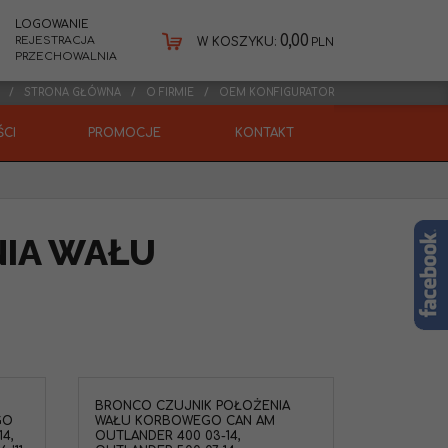
LOGOWANIE
0,00
REJESTRACJA
W KOSZYKU:
PLN
PRZECHOWALNIA
STRONA GŁÓWNA
O FIRMIE
OEM KONFIGURATOR
CI
PROMOCJE
KONTAKT
NIA WAŁU
BRONCO CZUJNIK POŁOŻENIA
GO
WAŁU KORBOWEGO CAN AM
4,
OUTLANDER 400 03-14,