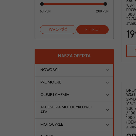
650 H
'08-'
PROW
68
200
PLN
PLN
1000 
'12-'
AT-01
19
NASZA OFERTA
NOWOŚCI
PROMOCJE
BRO
OLEJE I CHEMIA
WAŁ
SPYD
'08-
AKCESORIA MOTOCYKLOWE I
330 
ATV
/ 10
1000 
(OEM
MOTOCYKLE
AT-01