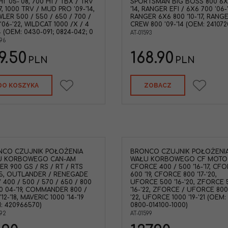
1 '05-'08, 700 H1 / TBX / TRV
SPORTSMAN BIG BOSS 800 6X6 
17, 1000 TRV / MUD PRO '09-'14,
'14, RANGER EFI / 6X6 700 '06-'
LER 500 / 550 / 650 / 700 /
RANGER 6X6 800 '10-'17, RANG
'06-'22, WILDCAT 1000 /X / 4
CREW 800 '09-'14 (OEM: 241072
14 (OEM: 0430-091; 0824-042; 0
AT-01593
596
9.50
168.90
PLN
PLN
DO KOSZYKA
ZOBACZ
NCO CZUJNIK POŁOŻENIA
BRONCO CZUJNIK POŁOŻENI
U KORBOWEGO CAN-AM
WAŁU KORBOWEGO CF MOTO
ER 900 GS / RS / RT / RTS
CFORCE 400 / 500 '16-'17, CF
'15, OUTLANDER / RENEGADE
600 '19, CFORCE 800 '17-'20,
/ 400 / 500 / 570 / 650 / 800
UFORCE 500 '16-'20, ZFORCE 
00 04-'19, COMMANDER 800 /
'16-'22, ZFORCE / UFORCE 800 
'12-'18, MAVERIC 1000 '14-'19
'22, UFORCE 1000 '19-'21 (OEM:
: 420966570)
0800-014100-1000)
592
AT-01599