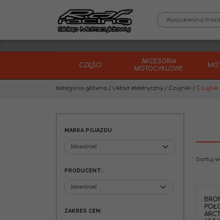
AKCESORIA
CZĘŚCI
MO
MOTOCYKLOWE
Kategoria główna
/
Układ elektryczny
/
Czujniki
/
Czujnik
MARKA POJAZDU
Sortuj 
PRODUCENT
:
BRON
POŁ
ZAKRES CEN
:
ARCTI