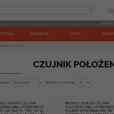
KONTAKT
TOCYKLE
NARZĘDZIA
OPONY
NOWOŚ
 położenia wału
CZUJNIK POŁOŻE
według
:
Wyników na stronie
:
CO 2024/05 CZUJNIK
BRONCO 2024/05 CZUJNIK
OŻENIA WAŁU KORBOWEGO
POŁOŻENIA WAŁU KORBOWE
C CAT 550 H1 / TRV '09-'14,
POLARIS SPORTSMAN 800 '08-'1