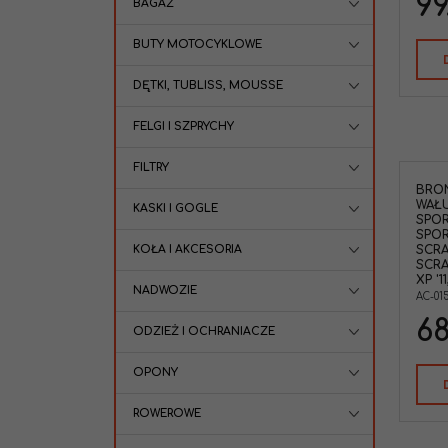
99
BAGAŻ
BUTY MOTOCYKLOWE
DĘTKI, TUBLISS, MOUSSE
FELGI I SZPRYCHY
FILTRY
BRO
WAŁ
KASKI I GOGLE
SPOR
SPOR
KOŁA I AKCESORIA
SCRA
SCRA
XP '1
NADWOZIE
AC-01
68
ODZIEŻ I OCHRANIACZE
OPONY
ROWEROWE