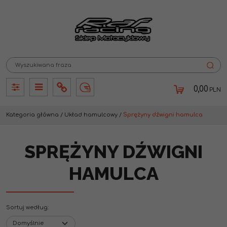
0,00
PLN
Panel
Panel
Info
Lang
Kategoria główna
/
Układ hamulcowy
/
Sprężyny dźwigni hamulca
SPRĘŻYNY DŹWIGNI
HAMULCA
Sortuj według
: