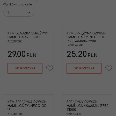
Wyników na stronie
:
KTM BLASZKA SPRĘŻYNY
KTM SPRĘŻYNA DŹWIGNI
ka
KTM 54603062200
HAMULCA 47003071000
HAMULCA TYLNEGO DO
Sprężyna dźwigni
16- , 54603062200
47003071000
hamulca tylnego KTM do
54603062200
-16 Długość 38mm ,
Szerokość 14,5mm
29.00
25.20
PLN
PLN
Marka pojazdu
:
KTM,HUSQVARNA
Długość
:
38mm
DO KOSZYKA
DO KOSZYKA
KTM SPRĘŻYNA DŹWIGNI
SPRĘŻYNY DŹWIGNI
żyna
Sprężyna dźwigni
HAMULCA TYLNEGO OD
HAMULCA KAWASAKI Z750
ego
hamulca Kawasaki Z750
17-
Z1000
Z1000
79003062000
92145-0435
Marka pojazdu
:
KAWASAKI