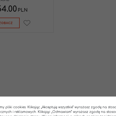
2459-00
54.00
PLN
ZOBACZ
my pliki cookies. Klikając „Akceptuję wszystkie” wyrażasz zgodę na sto
tycznych i reklamowych. Klikając „Odmawiam” wyrażasz zgodę na stoso