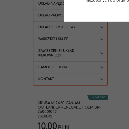
niezbędnych do prawidło
UKŁAD NAPĘDOWY SKUTER
UKŁAD PALIWOWY
UKŁAD ROZRUCHOWY
WARSZTAT I SKLEP
ZAWIESZENIE I UKŁAD
KIEROWNICZY
SAMOCHODOWE
KONTAKT
NOWOŚĆ
ŚRUBA M12X20 CAN-AM
OUTLANDER RENEGADE | OEM BRP
250001042
250001042
10.00
PLN