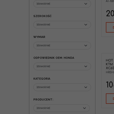
AT-100
5KM-12450-10-00 )
Marka pojazdu
:
YAMAHA
20
SZEROKOŚĆ
WYMIAR
ODPOWIEDNIK OEM: HONDA
HOT
KTM 
XC65
HRSH
KATEGORIA
10
PRODUCENT
: