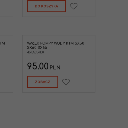
mpy wody
DO KOSZYKA
KTM
WAŁEK POMPY WODY KTM SX50
M SX50 '01-08
SX60 SX65
8
45135054100
95.00
PLN
ZOBACZ