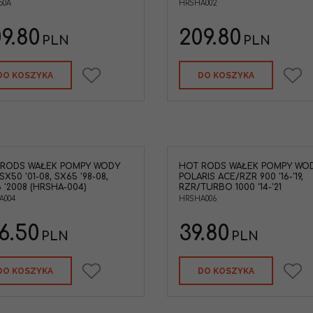
50A
HRSHA002
9.80
209.80
PLN
PLN
DO KOSZYKA
DO KOSZYKA
 RODS WAŁEK POMPY WODY
HOT RODS WAŁEK POMPY WO
SX50 '01-08, SX65 '98-08,
POLARIS ACE/RZR 900 '16-'19,
 '2008 (HRSHA-004)
RZR/TURBO 1000 '14-'21
A004
HRSHA006
6.50
39.80
PLN
PLN
DO KOSZYKA
DO KOSZYKA