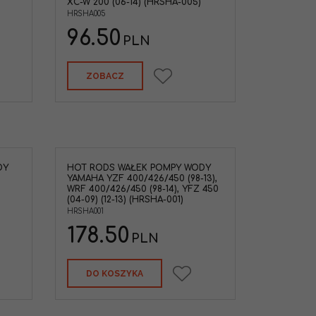
XC-W 200 (06-14) (HRSHA-005)
HRSHA005
96.50
PLN
ZOBACZ
DY
HOT RODS WAŁEK POMPY WODY
YAMAHA YZF 400/426/450 (98-13),
WRF 400/426/450 (98-14), YFZ 450
(04-09) (12-13) (HRSHA-001)
HRSHA001
178.50
PLN
DO KOSZYKA