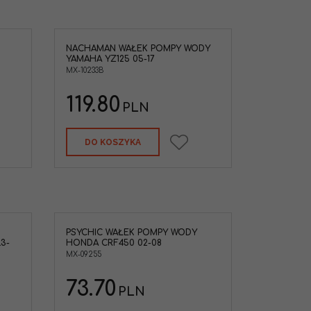
NACHAMAN WAŁEK POMPY WODY
ompy wody
YAMAHA YZ125 05-17
MX-10233B
AHA
119.80
PLN
DO KOSZYKA
PSYCHIC WAŁEK POMPY WODY
ałek pompy
3-
HONDA CRF450 02-08
'02-08,
NDA - 19241-
MX-09255
NDA
73.70
PLN
Honda
:
19241-