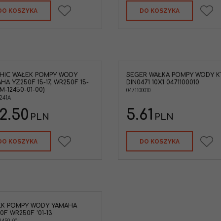
MEB-670
Kategoria
:
Wałki po
DO KOSZYKA
DO KOSZYKA
HIC WAŁEK POMPY WODY
SEGER WAŁKA POMPY WODY 
KTM 0471100010 Pierścień
Wałek pompy wody KT
HA YZ250F 15-17, WR250F 15-
DIN0471 10X1 0471100010
zabezpieczający segera DIN0471 10x1
SX60 '98-00 SX65 '98-0
SM-12450-01-00)
cena za 1szt. Zabezpieczenie wałka
0471100010
Marka pojazdu
:
KTM
241A
pompy wody
Marka pojazdu
:
KTM,HUSQVARNA
2.50
5.61
PLN
PLN
Średnica wewnętrzna
:
10mm
Szerokość
:
1mm
Wymiar
:
10x1mm
DO KOSZYKA
DO KOSZYKA
EK POMPY WODY YAMAHA
0F WR250F '01-13