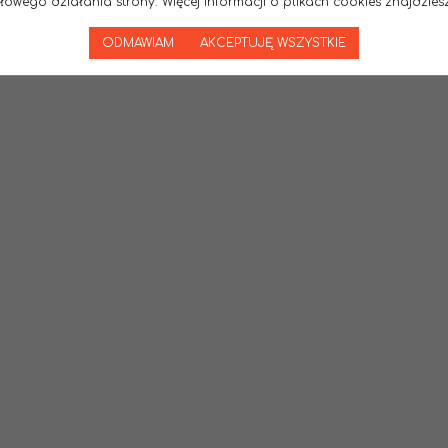
wego działania strony. Więcej informacji o plikach cookies znajdziesz
ODMAWIAM
AKCEPTUJĘ WSZYSTKIE