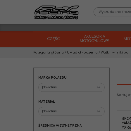
AKCESORIA
CZĘŚCI
MO
MOTOCYKLOWE
Kategoria główna
/
Układ chłodzenia
/
Wałki i wirniki p
MARKA POJAZDU
Sortuj 
MATERIAŁ
BRO
Bronco AT-10050A Wałek pompy
YAMA
wody i wirnik Yamaha YFM660
ŚREDNICA WEWNĘTRZNA
YXR6
GRIZZLY '02-08, YXR 660 RHINO '04-07 (