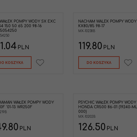
WAŁEK POMPY WODY SX EXC
NACHAM WALEK POMPY WODY
Nacham MX-10238B Walek pompy
Nachaman Wałek p
44 150 50 65 200 98-16
KX80/85 98-17
wody KX80 KX85 '98-17 ( 13234-1103 )
Yamaha YZ125 05-17
5054250
MX-10238B
Marka pojazdu
:
KAWASAKI
Marka pojazdu
:
YAM
054250
1.04
119.80
PLN
PLN
DO KOSZYKA
DO KOSZYKA
HAMAN WAŁEK POMPY WODY
PSYCHIC WAŁEK POMPY WODY
Psychic MX-10202B Wałek pompy
Psychic MX-09255 W
0F '01-13 WR250F
HONDA CR500 86-01 (19240-ML
wody Honda CR500 86-01 (
wody Honda CRF450R 
000)
219B
Odpowiednik OEM HONDA 19240-
odpowiednik OEM HO
MX-10202B
ML3-000 )
MEB-670
Marka pojazdu
:
HONDA
Marka pojazdu
:
HO
9.80
126.50
PLN
PLN
Materiał
:
Stal
Odpowiednik OEM: 