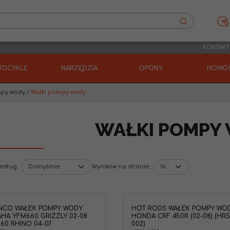
KONTAKT
TOCYKLE
NARZĘDZIA
OPONY
NOWOŚ
ompy wody
/
Wałki pompy wody
WAŁKI POMPY
według
:
Wyników na stronie
:
NCO WAŁEK POMPY WODY
HOT RODS WAŁEK POMPY WO
HA YFM660 GRIZZLY 02-08
HONDA CRF 450R (02-08) (HR
60 RHINO 04-07
002)