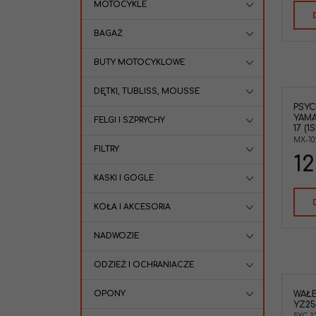
MOTOCYKLE
BAGAŻ
BUTY MOTOCYKLOWE
DĘTKI, TUBLISS, MOUSSE
PSYC
YAMA
FELGI I SZPRYCHY
17 (1
MX-10
FILTRY
12
KASKI I GOGLE
KOŁA I AKCESORIA
NADWOZIE
ODZIEŻ I OCHRANIACZE
OPONY
WAŁ
Wałek pompy wody Yamaha YZ 250
YZ25
F WR 250 F '01-13