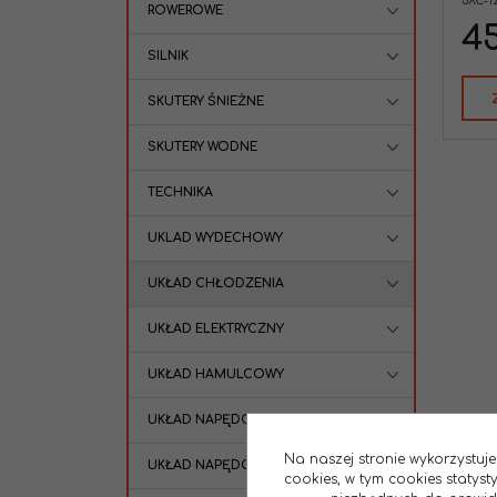
5XC-1
Marka pojazdu
:
YAMAHA
ROWEROWE
4
SILNIK
SKUTERY ŚNIEŻNE
SKUTERY WODNE
TECHNIKA
UKLAD WYDECHOWY
UKŁAD CHŁODZENIA
UKŁAD ELEKTRYCZNY
UKŁAD HAMULCOWY
UKŁAD NAPĘDOWY
Na naszej stronie wykorzystuje
UKŁAD NAPĘDOWY ATV / UTV
cookies, w tym cookies statys