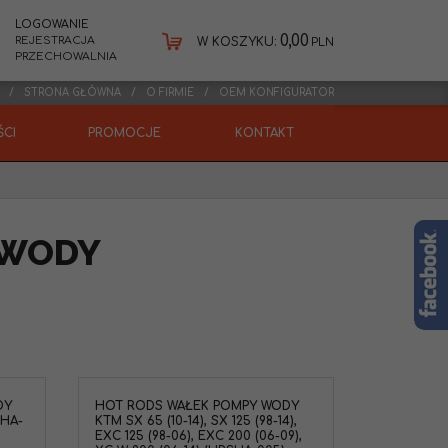
LOGOWANIE
0,00
REJESTRACJA
W KOSZYKU:
PLN
PRZECHOWALNIA
STRONA GŁÓWNA
O FIRMIE
OEM KONFIGURATOR
CI
PROMOCJE
KONTAKT
 WODY
DY
HOT RODS WAŁEK POMPY WODY
SHA-
KTM SX 65 (10-14), SX 125 (98-14),
EXC 125 (98-06), EXC 200 (06-09),