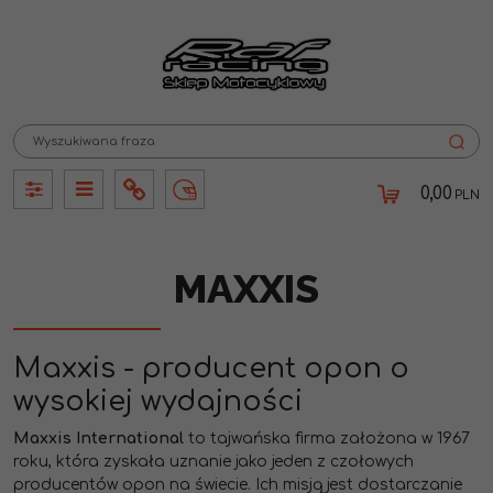
0,00
PLN
Panel
Panel
Info
Lang
MAXXIS
Maxxis - producent opon o
wysokiej wydajności
Maxxis International
to tajwańska firma założona w 1967
roku,
która zyskała uznanie jako jeden z czołowych
producentów opon na świecie.
Ich misją jest dostarczanie