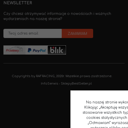
NEWSLETTER
Czy chcesz otrzymywać informacje o nowościach i ważnych
wydarzeniach na naszej stronie?
Copyrights by RAFRACING, 2020r. Wszelkie prawa zastrzeżone.
InfoSerwis
-
SklepyBestSeller.pl
Na naszej stronie wykor
Klikając „Akceptuję wszy
stosowanie wszystkich ty
cookies statystycznych 
„Odmawiam” wyrażasz