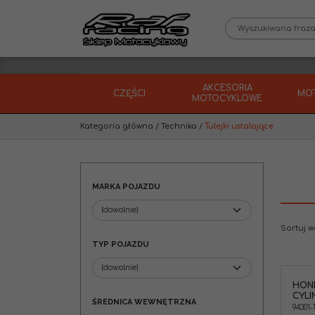
AKCESORIA
CZĘŚCI
MO
MOTOCYKLOWE
Kategoria główna
/
Technika
/
Tulejki ustalające
MARKA POJAZDU
Sortuj 
TYP POJAZDU
HON
Honda 94301-1420 Tulejka ustalająca
CYLI
cylindra / karteru 14x20
ŚREDNICA WEWNĘTRZNA
94301-
Marka pojazdu
:
HONDA