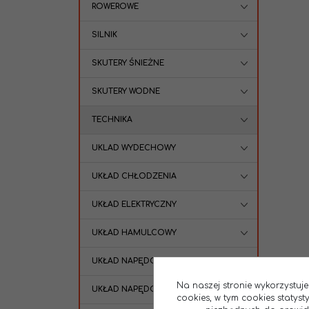
ROWEROWE
SILNIK
SKUTERY ŚNIEŻNE
SKUTERY WODNE
TECHNIKA
UKLAD WYDECHOWY
UKŁAD CHŁODZENIA
UKŁAD ELEKTRYCZNY
UKŁAD HAMULCOWY
UKŁAD NAPĘDOWY
Na naszej stronie wykorzystuje
UKŁAD NAPĘDOWY ATV / UTV
cookies, w tym cookies statys