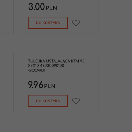
3.00
PLN
DO KOSZYKA
TULEJKA USTALAJĄCA KTM 9,8
M 9,8 x7x10
X7X10 49030090100
49030090100
,HUSQVARNA
9.96
PLN
a
:
7mm
a
:
9,8mm
DO KOSZYKA