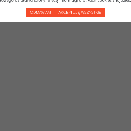
wego działania strony. Więcej informacji o plikach cookies znajdziesz
ODMAWIAM
AKCEPTUJĘ WSZYSTKIE