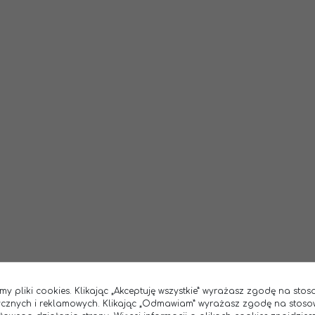
my pliki cookies. Klikając „Akceptuję wszystkie” wyrażasz zgodę na sto
tycznych i reklamowych. Klikając „Odmawiam” wyrażasz zgodę na stoso