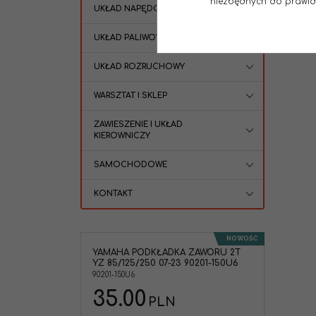
niezbędnych do prawidło
UKŁAD NAPĘDOWY SKUTER
UKŁAD PALIWOWY
UKŁAD ROZRUCHOWY
WARSZTAT I SKLEP
ZAWIESZENIE I UKŁAD
KIEROWNICZY
SAMOCHODOWE
KONTAKT
NOWOŚĆ
YAMAHA PODKŁADKA ZAWORU 2T
YZ 85/125/250 07-23 90201-150U6
90201-150U6
35.00
PLN