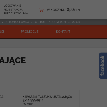
LOGOWANIE
0,00
REJESTRACJA
W KOSZYKU:
PLN
PRZECHOWALNIA
STRONA GŁÓWNA
O FIRMIE
OEM KONFIGURATOR
CI
PROMOCJE
KONTAKT
LAJĄCE
CA
KAWASAKI TULEJKA USTALAJĄCA
 / tulejka
8X14 551A0814
551A0814
ASAKI