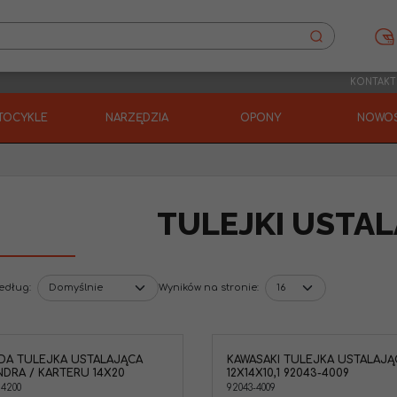
KONTAKT
TOCYKLE
NARZĘDZIA
OPONY
NOWOŚ
TULEJKI USTA
według
:
Wyników na stronie
:
DA TULEJKA USTALAJĄCA
KAWASAKI TULEJKA USTALAJĄ
Kawasaki 92043-4009 Tulejka
Kawasaki 551A0814 Pin
NDRA / KARTERU 14X20
12X14X10,1 92043-4009
ustalająca 12x14x10,1mm
ustalająca 8x14
14200
92043-4009
Marka pojazdu
:
KAWASAKI
Marka pojazdu
:
KAW