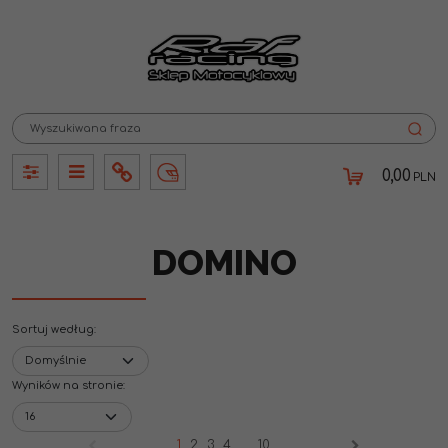
0,00
PLN
Panel
Panel
Info
Lang
DOMINO
Sortuj według
:
Wyników na stronie
:
1
2
3
4
...
10