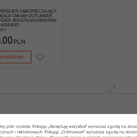
PIERŚCIEŃ ZABEZPIECZAJĄCY
ZĘGŁA CAN-AM OUTLANDER
GADE 450/570/650/850/1000
 420245911
5911
.00
PLN
DO KOSZYKA
1
2
my pliki cookies. Klikając „Akceptuję wszystkie” wyrażasz zgodę na sto
tycznych i reklamowych. Klikając „Odmawiam” wyrażasz zgodę na stoso