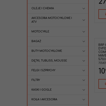
27
OLEJE I CHEMIA
AKCESORIA MOTOCYKLOWE I
ATV
MOTOCYKLE
BAGAŻ
BRP 
BRP 705401613 Odpowietrznik
DYFE
dyferencjału tylnego Can-Am
BUTY MOTOCYKLOWE
COM
Commander 800/1000 '15-20 Maverick
MAVE
1000 '15-18 Outlander 570/650/850/1000
570/
'15-24 Renegade 570/650/850/1000 '15-
DĘTKI, TUBLISS, MOUSSE
705401
25
Marka pojazdu
:
CAN-AM
10
FELGI I SZPRYCHY
FILTRY
KASKI I GOGLE
KOŁA I AKCESORIA