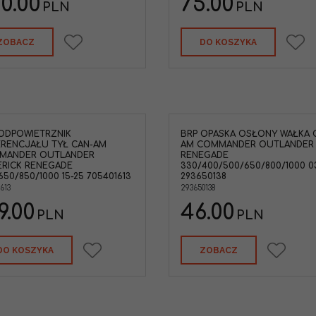
0.00
75.00
PLN
PLN
ZOBACZ
DO KOSZYKA
ODPOWIETRZNIK
BRP OPASKA OSŁONY WAŁKA 
BRP 293650138 Opaska mała osłony
BRP Osłona wałka 
RENCJAŁU TYŁ CAN-AM
AM COMMANDER OUTLANDER
wałka 44mm Can-Am Commander
Can-Am Outlander 
MANDER OUTLANDER
RENEGADE
800/1000 '11-15 Outlander
705401093
RICK RENEGADE
330/400/500/650/800/1000 03
330/400/500/650/800/1000 '03-21
Marka pojazdu
:
CAN
650/850/1000 15-25 705401613
293650138
Renegade 500/800/1000 '07-21
Typ Pojazdu
:
ATV / U
613
293650138
Marka pojazdu
:
CAN-AM
9.00
Kategoria
:
Opaski metalowe
46.00
PLN
PLN
DO KOSZYKA
ZOBACZ