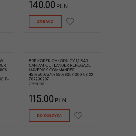
140.00
PLN
ZOBACZ
ÓW
BRP KOREK CHŁODNICY 1,1 BAR
hłodnicy 1,1 bar
DER
CAN-AM OUTLANDER RENEGADE
Renegade
ICK
MAVERICK COMMANDER
er
450/500/570/650/800/1000 08-22
00 '08-22
0 11-
709200207
TV,Skuter
709200207
-DOO,CAN-AM
115.00
PLN
DO KOSZYKA