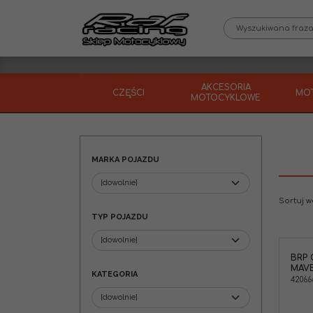
AKCESORIA
CZĘŚCI
MO
MOTOCYKLOWE
MARKA POJAZDU
Sortuj 
TYP POJAZDU
BRP
BRP 420666145 Cewka zapłonowa
MAVE
Can-Am Maverick MAX/ Turbo /
KATEGORIA
Turbo R / Turbo RR / X3 '17-22
42066
Marka pojazdu
:
CAN-AM