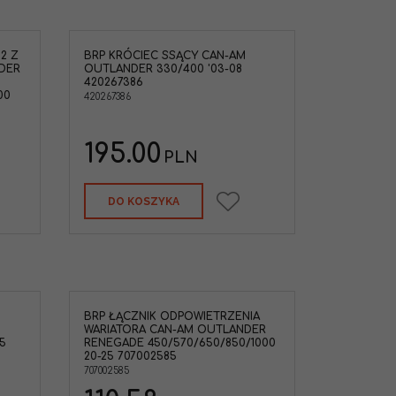
2 Z
BRP KRÓCIEC SSĄCY CAN-AM
Can-Am
DER
OUTLANDER 330/400 '03-08
3-08 420267386
420267386
-DOO
00
420267386
195.00
PLN
DO KOSZYKA
BRP ŁĄCZNIK ODPOWIETRZENIA
nik gumowy
WARIATORA CAN-AM OUTLANDER
iatora Can-Am
5
RENEGADE 450/570/650/850/1000
/850/1000 '20-
20-25 707002585
850/1000 '20-25
707002585
-AM
TV