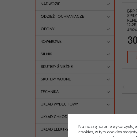
NADWOZIE
BRP 
BRP 420245911 Pierścień
SPR
zabezpieczający sprzęgła Can-Am
ODZIEŻ I OCHRANIACZE
RENE
Outlander 450/570/650/850/1000
12-25
Renegade 570/650/850/1000 '12-25
OPONY
42024
Defender '17-21 Traxter '17-19
Marka pojazdu
:
CAN-AM
30
ROWEROWE
SILNIK
SKUTERY ŚNIEŻNE
SKUTERY WODNE
TECHNIKA
UKLAD WYDECHOWY
UKŁAD CHŁODZENIA
Na naszej stronie wykorzystuje
UKŁAD ELEKTRYCZNY
cookies, w tym cookies statys