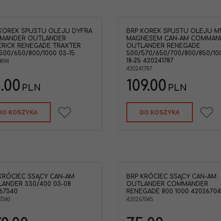
KOREK SPUSTU OLEJU DYFRA
BRP KOREK SPUSTU OLEJU M1
BRP 420241787 Korek spustu oleju
BRP Króciec ssący 
MANDER OUTLANDER
MAGNESEM CAN-AM COMMAN
M12 z magnesem Can-Am
Outlander 330/400 '0
RICK RENEGADE TRAXTER
OUTLANDER RENEGADE
Commander 800/1000 '18-23
Marka pojazdu
:
SKI
500/650/800/1000 03-15
500/570/650/700/800/850/10
Outlander 500/570/650/700/850/1000
18-25 420241787
0894
'18-25 Renegade 570/650/850/1000 '18-
420241787
24
.00
Marka pojazdu
:
CAN-AM
109.00
PLN
PLN
DO KOSZYKA
DO KOSZYKA
KRÓCIEC SSĄCY CAN-AM
BRP KRÓCIEC SSĄCY CAN-AM
BRP Oryginalny króciec ssący Can-
BRP 707002585 Łącz
ANDER 330/400 03-08
OUTLANDER COMMANDER
Am Outlander Commander
odpowietrzenia war
67340
RENEGADE 800 1000 42026704
Renegade 800 1000
Outlander 450/570/650
7340
420267045
24 Renegade 570/650/
Marka pojazdu
:
CAN-AM
Marka pojazdu
:
CAN
Typ Pojazdu
:
ATV / U