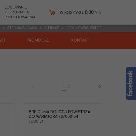
LOGOWANIE
0,00
REJESTRACJA
W KOSZYKU:
PLN
PRZECHOWALNIA
STRONA GŁÓWNA
O FIRMIE
OEM KONFIGURATOR
CI
PROMOCJE
KONTAKT
1
2
BRP GUMA DOLOTU POWIETRZA
ącznik dolotu
DO WARIATORA 707000154
ora Outlander
707000154
-AM