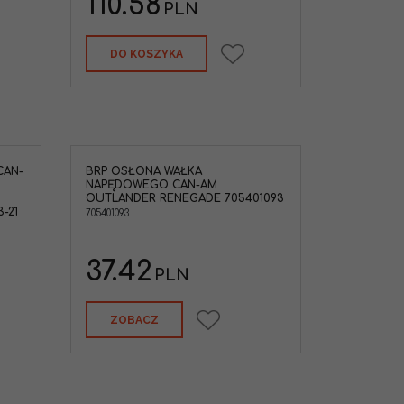
110.58
PLN
DO KOSZYKA
CAN-
BRP OSŁONA WAŁKA
napędowego
NAPĘDOWEGO CAN-AM
Renegade
OUTLANDER RENEGADE 705401093
-21
705401093
-AM
TV
37.42
PLN
ZOBACZ