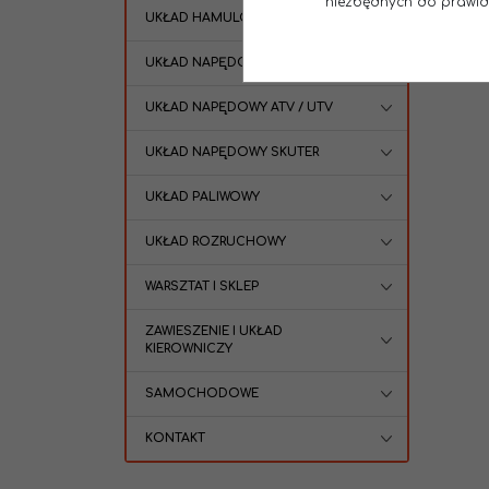
niezbędnych do prawidło
UKŁAD HAMULCOWY
UKŁAD NAPĘDOWY
UKŁAD NAPĘDOWY ATV / UTV
UKŁAD NAPĘDOWY SKUTER
UKŁAD PALIWOWY
UKŁAD ROZRUCHOWY
WARSZTAT I SKLEP
ZAWIESZENIE I UKŁAD
KIEROWNICZY
SAMOCHODOWE
KONTAKT