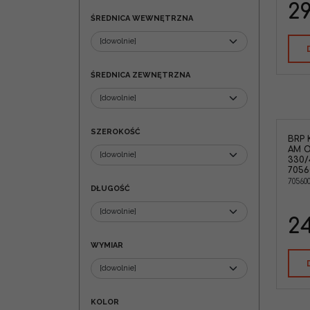
29
ŚREDNICA WEWNĘTRZNA
ŚREDNICA ZEWNĘTRZNA
SZEROKOŚĆ
BRP 
BRP 705600243 Dźwignia hamulca
AM 
lewa Can-Am Outlander
330/
330/400/500/650/800 '03-14 Renegade
7056
500/800 '07-12
70560
Marka pojazdu
:
CAN-AM
DŁUGOŚĆ
24
WYMIAR
KOLOR