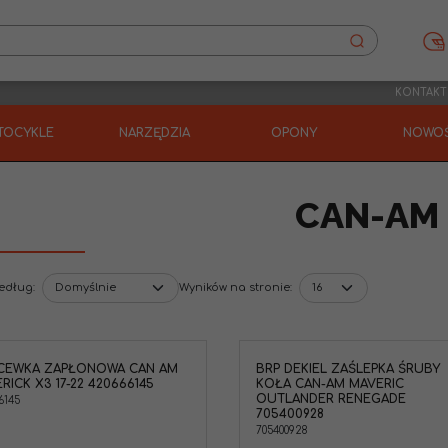
KONTAKT
TOCYKLE
NARZĘDZIA
OPONY
NOWOŚ
CAN-AM
według
:
Wyników na stronie
:
 CEWKA ZAPŁONOWA CAN AM
BRP DEKIEL ZAŚLEPKA ŚRUBY
BRP Dekiel zaślepka śruby piasty
BRP 707000154 Guma ł
RICK X3 17-22 420666145
KOŁA CAN-AM MAVERIC
koła Can-Am Maveric Outlander
powietrza do wariat
OUTLANDER RENEGADE
6145
Renegade 705400928
Renegade G1
705400928
Marka pojazdu
:
CAN-AM
Marka pojazdu
:
CAN
705400928