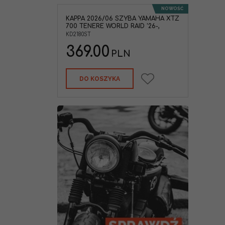
NOWOŚĆ
KAPPA 2026/06 SZYBA YAMAHA XTZ
700 TENERE WORLD RAID '26-,
KD2180ST
369.00
PLN
DO KOSZYKA