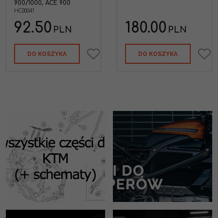
900/1000, ACE 900
07 (DID25SD DHA 70 ogniw
HC00041
)
Marka pojazdu
:
YAMAHA
92.50
180.00
PLN
PLN
DO KOSZYKA
DO KOSZYKA