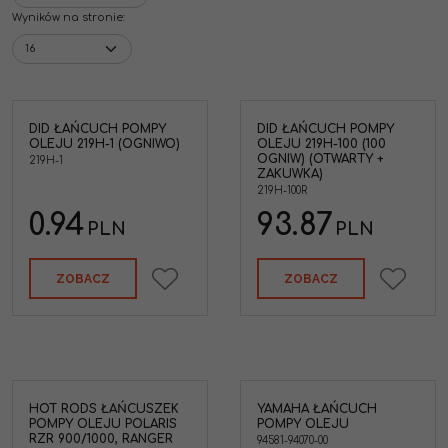
Wyników na stronie
:
DID ŁAŃCUCH POMPY
DID ŁAŃCUCH POMPY
OLEJU 219H-1 (OGNIWO)
OLEJU 219H-100 (100
OGNIW) (OTWARTY +
219H-1
ZAKUWKA)
219H-100R
0.94
93.87
PLN
PLN
ZOBACZ
ZOBACZ
HOT RODS ŁAŃCUSZEK
YAMAHA ŁAŃCUCH
Yamaha 94581-94070-00
POMPY OLEJU POLARIS
POMPY OLEJU
Łańcuch pompy oleju
RZR 900/1000, RANGER
YFM660 '02-08 RHINO 660'04-
94581-94070-00