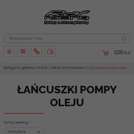
0,00
PLN
Panel
Panel
Info
Lang
Kategoria główna
/
Silnik
/
Układ smarowania
/
Łańcuszki pompy oleju
ŁAŃCUSZKI POMPY
OLEJU
Sortuj według
: