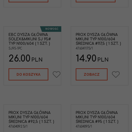
OEM. Wszystkie
oferowane dysze są
cechowane.
NOWOŚĆ
EBC DYSZA GŁÓWNA
PROX DYSZA GŁÓWNA
SOLEX&MIKUNI SJ 95#
MIKUNI TYP N100/604
ii
TYP N100/604 ( 1 SZT. )
ŚREDNICA #117,5 ( 1 SZT. )
kter
SJ95-1PC
47.604117.5/1
ysz
zo
26.00
14.90
i
PLN
PLN
ne
DO KOSZYKA
ZOBACZ
4
PROX DYSZA GŁÓWNA
PROX DYSZA GŁÓWNA
MIKUNI TYP N100/604
MIKUNI TYP N100/604
ŚREDNICA #92,5 ( 1 SZT. )
ŚREDNICA #95 ( 1 SZT. )
47.604092.5/1
47.604095/1