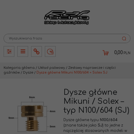
0,00
PLN
Panel
Panel
Info
Lang
Kategoria główna
/
Układ paliwowy
/
Zestawy naprawcze i części
gaźników
/
Dysze
/
Dysze główne Mikuni N100/604 = Solex SJ
Dysze główne
Mikuni / Solex –
typ N100/604 (SJ)
Dysze główne typu
N100/604
(znane także jako
SJ
) to jedne z
najczęściej stosowanych modeli w