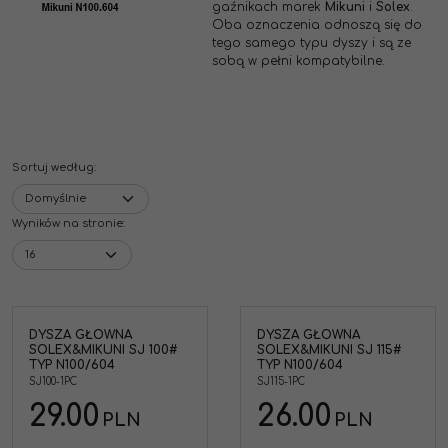
gaźnikach marek
Mikuni
i
Solex
.
Oba oznaczenia odnoszą się do
tego samego typu dyszy i są ze
sobą w pełni kompatybilne.
Sortuj według
:
Wyników na stronie
:
DYSZA GŁOWNA
DYSZA GŁOWNA
Dysze gaźnikowe
SOLEX&MIKUNI SJ 100#
SOLEX&MIKUNI SJ 115#
ii
wykonano w technologii
TYP N100/604
TYP N100/604
kter
CNC. Z racji na charakter
SJ100-1PC
SJ115-1PC
ysz
produktu produkcja dysz
zo
jest poddawana bardzo
29.00
26.00
i
rygorystycznej kontroli
PLN
PLN
ne
jakości. Dlatego są one
doskonałym