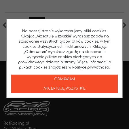
Na naszej stronie wykorzystujemy pliki cookies.
Klikając „Akceptuję wszystkie” wyrażasz zgodę na
stosowanie wszystkich typów plików cookies, w tym
cookies statystycznych i reklamowych. Klikając
„Odmawiam” wyrażasz zgodę na stosowanie
wyłącznie plików cookies niezbędnych do
prawidłowego działania strony. Więcej informacji o
plikach cookies znajdziesz w Polityce prywatności.
ODMAWIAM
AKCEPTUJĘ WSZYSTKIE
RafRacing.pl