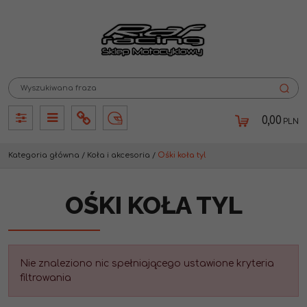
0,00
PLN
Panel
Panel
Info
Lang
Kategoria główna
/
Koła i akcesoria
/
Ośki koła tyl
OŚKI KOŁA TYL
Nie znaleziono nic spełniającego ustawione kryteria
filtrowania