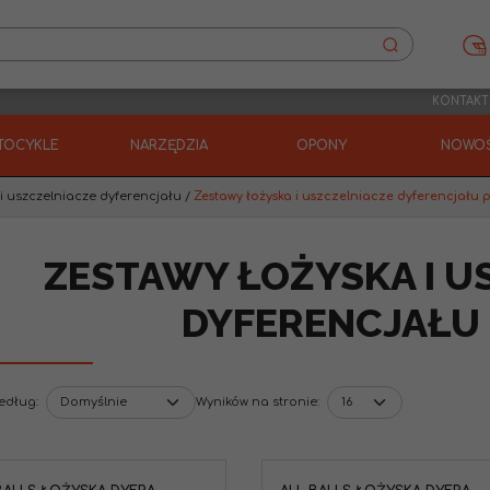
KONTAKT
TOCYKLE
NARZĘDZIA
OPONY
NOWOŚ
i uszczelniacze dyferencjału
/
Zestawy łożyska i uszczelniacze dyferencjału 
ZESTAWY ŁOŻYSKA I U
DYFERENCJAŁU
według
:
Wyników na stronie
: