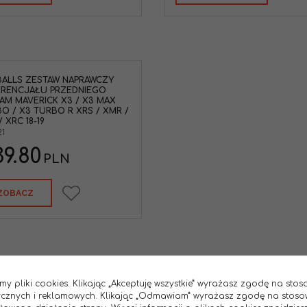
BALLS ZESTAW NAPRAWCZY
ERENCJAŁU PRZEDNIEGO
AM MAVERICK X3 / X3 MAX
O / X3 TURBO R XRS / XMR /
/ XRC 18-19
21
9.80
PLN
ZOBACZ
1
2
3
4
my pliki cookies. Klikając „Akceptuję wszystkie” wyrażasz zgodę na sto
tycznych i reklamowych. Klikając „Odmawiam” wyrażasz zgodę na stoso