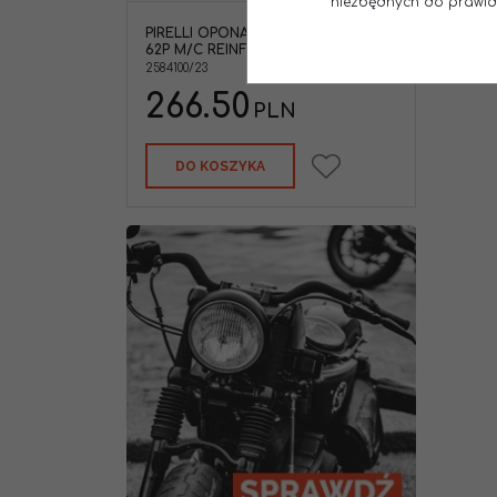
niezbędnych do prawidło
NOWOŚĆ
PIRELLI OPONA 3.50-18 CITY DEMON
62P M/C REINF TYŁ DOT 21/2023
2584100/23
266.50
PLN
DO KOSZYKA