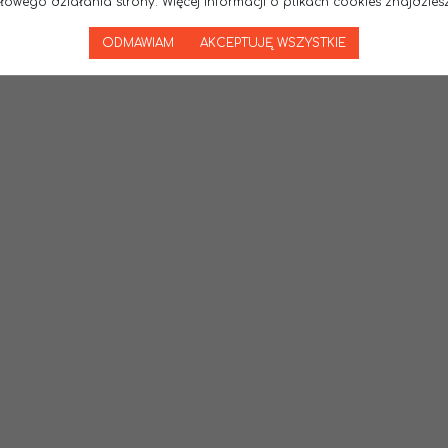
wego działania strony. Więcej informacji o plikach cookies znajdziesz
ODMAWIAM
AKCEPTUJĘ WSZYSTKIE