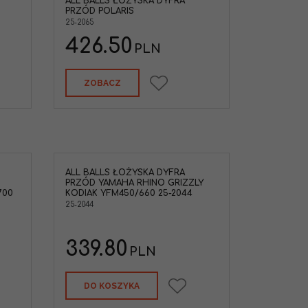
ALL BALLS ŁOŻYSKA DYFRA
rawczy
PRZÓD POLARIS
25-2065
ARIS
TV
426.50
PLN
ożyska i
encjału przód
ZOBACZ
ALL BALLS ŁOŻYSKA DYFRA
staw naprawczy
PRZÓD YAMAHA RHINO GRIZZLY
 przedniego
700
KODIAK YFM450/660 25-2044
-09, 660 RHINO
25-2044
IRS 07, YFM450
Grizzly 02-08
AHA
TV
339.80
PLN
ożyska i
encjału przód
DO KOSZYKA