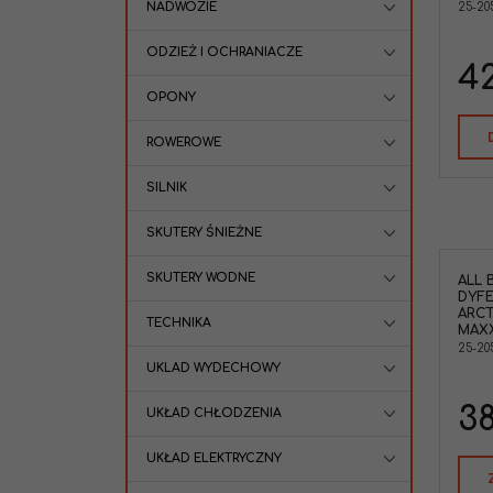
NADWOZIE
25-20
ODZIEŻ I OCHRANIACZE
42
OPONY
ROWEROWE
SILNIK
SKUTERY ŚNIEŻNE
SKUTERY WODNE
ALL 
DYF
ARCT
TECHNIKA
MAX
25-20
UKLAD WYDECHOWY
38
UKŁAD CHŁODZENIA
UKŁAD ELEKTRYCZNY