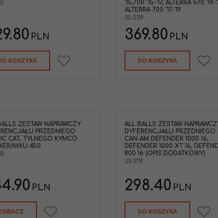
'15,700 '15-'17, ALTERRA 570 '19-'
51
ALTERRA 700 '17-'19
25-2139
9.80
369.80
PLN
PLN
DO KOSZYKA
DO KOSZYKA
BALLS ZESTAW NAPRAWCZY
ALL BALLS ZESTAW NAPRAWCZ
ERENCJAŁU PRZEDNIEGO
DYFERENCJAŁU PRZEDNIEGO
IC CAT, TYLNEGO KYMCO
CAN-AM DEFENDER 1000 16,
XER/MXU 450
DEFENDER 1000 XT 16, DEFEN
800 16 (OPIS DODATKOWY)
50
25-2119
4.90
298.40
PLN
PLN
ZOBACZ
DO KOSZYKA