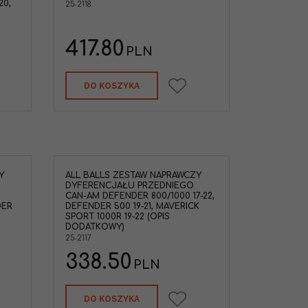
20,
25-2118
417.80
PLN
DO KOSZYKA
Y
ALL BALLS ZESTAW NAPRAWCZY
DYFERENCJAŁU PRZEDNIEGO
CAN-AM DEFENDER 800/1000 17-22,
DER
DEFENDER 500 19-21, MAVERICK
SPORT 1000R 19-22 (OPIS
DODATKOWY)
25-2117
338.50
PLN
DO KOSZYKA