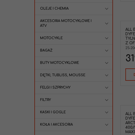
OLEJE I CHEMIA
AKCESORIA MOTOCYKLOWE I
ATV
ALL 
DYFE
MOTOCYKLE
TYLN
Z OF
25-20
BAGAŻ
31
BUTY MOTOCYKLOWE
DĘTKI, TUBLISS, MOUSSE
FELGI I SZPRYCHY
FILTRY
KASKI I GOGLE
ALL 
DYF
ARCT
KOŁA I AKCESORIA
400/
MAX