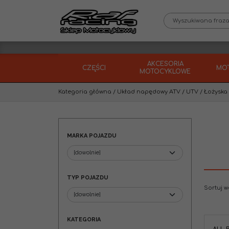
AKCESORIA
CZĘŚCI
MO
MOTOCYKLOWE
Kategoria główna
/
Układ napędowy ATV / UTV
/
Łożyska 
MARKA POJAZDU
TYP POJAZDU
Sortuj 
KATEGORIA