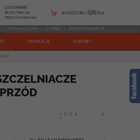
LOGOWANIE
0,00
REJESTRACJA
W KOSZYKU:
PLN
PRZECHOWALNIA
STRONA GŁÓWNA
O FIRMIE
OEM KONFIGURATOR
CI
PROMOCJE
KONTAKT
przód
SZCZELNIACZE
 PRZÓD
1
2
3
4