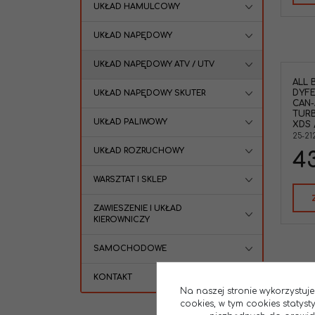
UKŁAD HAMULCOWY
UKŁAD NAPĘDOWY
UKŁAD NAPĘDOWY ATV / UTV
ALL 
DYF
UKŁAD NAPĘDOWY SKUTER
CAN-
TURB
UKŁAD PALIWOWY
XDS 
25-21
UKŁAD ROZRUCHOWY
43
WARSZTAT I SKLEP
ZAWIESZENIE I UKŁAD
KIEROWNICZY
SAMOCHODOWE
KONTAKT
Na naszej stronie wykorzystuje
cookies, w tym cookies statys